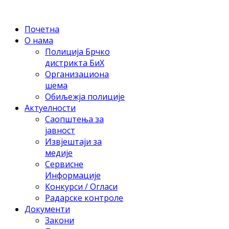
Почетна
О нама
Полиција Брчко
дистрикта БиХ
Организациона
шема
Обиљежја полиције
Актуелности
Саопштења за
јавност
Извјештаји за
медије
Сервисне
Информације
Конкурси / Огласи
Радарске контроле
Документи
Закони