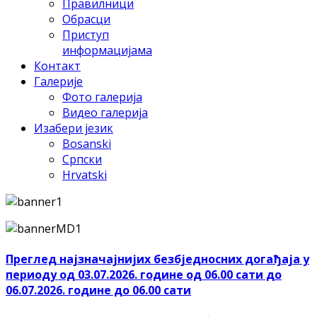
Правилници
Обрасци
Приступ
информацијама
Контакт
Галерије
Фото галерија
Видео галерија
Изабери језик
Bosanski
Српски
Hrvatski
Преглед најзначајнијих безбједносних догађаја у
периоду од 03.07.2026. године од 06.00 сати до
06.07.2026. године до 06.00 сати