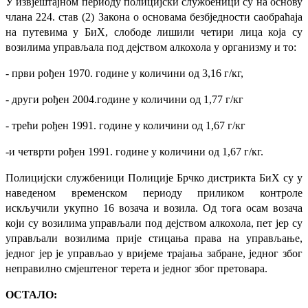
У извјештајном периоду полицијски службеници су на основу
члана 224. став (2) Закона о основама безбједности саобраћаја
на путевима у БиХ, слободе лишили четири лица која су
возилима управљала под дејством алкохола у организму и то:
- први рођен 1970. године у количини од 3,16 г/кг,
- други рођен 2004.године у количини од 1,77 г/кг
- трећи рођен 1991. године у количини од 1,67 г/кг
-и четврти рођен 1991. године у количини од 1,67 г/кг.
Полицијски службеници Полиције Брчко дистрикта БиХ су у
наведеном временском периоду приликом контроле
искључили укупно 16 возача и возила. Од тога осам возача
који су возилима управљали под дејством алкохола, пет јер су
управљали возилима прије стицања права на управљање,
једног јер је управљао у вријеме трајања забране, једног због
неправилно смјештеног терета и једног због претовара.
ОСТАЛО: