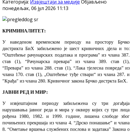
Категорија:
Извјештаји за медије
Објављено
понедељак, 06 јул 2026 11:13
КРИМИНАЛИТЕТ:
У наведеном временском периоду на простору Брчко
дистрикта БиХ забиљежено је шест кривичних дјела и то:
“Оштећење рачунарских података и програма” из члана 387.
став (1), “Рачунарска превара” из члана 389. став (1),
“Превара” из члана 288. став (1), “Лака тјелесна повреда” из
члана 170. став (1), „Оштећење туђе ствари“ из члана 287. и
"Крађа" из члана 280. Кривичног закона Брчко дистркта БиХ.
ЈАВНИ РЕД И МИР:
У извјештајном периоду забиљежена су три догађаја
нарушавања јавног реда и мира у оквиру којих су три лица
рођена 1980, 1982. и 1999. године, лишена слободе због
почињених прекршаја из члана 4. “Дрско понашање” и члана
8. “Ометање вршења службених послова и задатака” Закона о