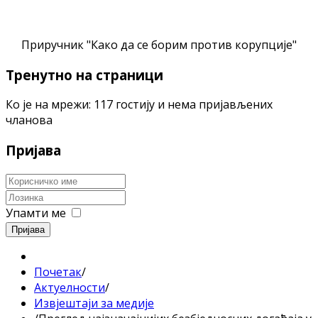
Приручник "Како да се борим против корупције"
Тренутно на страници
Ко је на мрежи: 117 гостију и нема пријављених
чланова
Пријава
Упамти ме
Пријава
Почетак
/
Актуелности
/
Извјештаји за медије