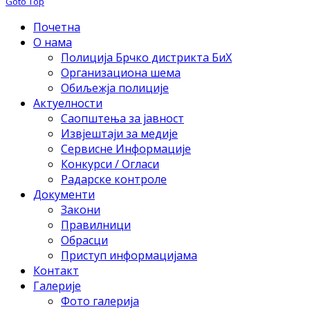
Goto Top
Почетна
О нама
Полиција Брчко дистрикта БиХ
Организациона шема
Обиљежја полиције
Актуелности
Саопштења за јавност
Извјештаји за медије
Сервисне Информације
Конкурси / Огласи
Радарске контроле
Документи
Закони
Правилници
Обрасци
Приступ информацијама
Контакт
Галерије
Фото галерија