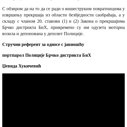
С обзиром да на то да се ради о вишеструким повратницима у
извршењу прекршаја из области безбједности саобраћаја, а у
складу с чланом 20. ставови (1) и (2) Закона о прекршајима
Брчко дистрикта БиХ, привремено су им одузета моторна
возила и депонована у депозит Полиције.
Стручни референт за односе с јавношћу
портпарол
Полиције Брчко дистрикта БиХ
Џевида Хукичевић