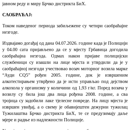
јавном реду и миру Брчко дистрикта БиХ.
САОБРАЋАЈ:
Током наведеног периода забиљежене су четири саобраћајне
незгоде.
Издвајамо догађај од дана 04.07.2026. године када је Полицији
у 04.00 сата пријављено да се у мјесту Грбавица догодила
саобраћајна незгода. Одмах након пријаве полицијски
службеници су изашли на лице мјеста и утврдили да је у
саобраћајној незгоди учествовао возач моторног возила марке
“Ауди СQ5” рођен 2005. године, док је извршеним
алкотестирањем утврђено да је исти управљао под дејством
алкохола у организму у количини од 1,93 г/кг. Поред возача у
возилу су била још два лица рођена 2008. године, а сва
тројица су задобили лаке тјелесне повреде. На лицу мјеста је
извршен увиђај, а о свему је обавијештен дежурни тужилац
Тужилаштва Брчко дистрикта БиХ, те се предузимају даље
мјере и радње из надлежности Полиције.