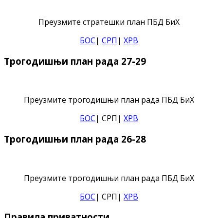
Преузмите стратешки план ПБД БиХ
БОС
|
СРП
|
ХРВ
Трогодишњи план рада 27-29
Преузмите трогодишњи план рада ПБД БиХ
БОС
| СРП|
ХРВ
Трогодишњи план рада 26-28
Преузмите трогодишњи план рада ПБД БиХ
БОС
| СРП|
ХРВ
Правила приватности