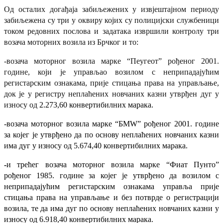
Од осталих догађаја забиљежених у извјештајном периоду
забиљежена су три у оквиру којих су полицијски службеници
током редовних послова и задатака извршили контролу три
возача моторних возила из Брчког и то:
-возача моторног возила марке “Пеугеот” рођеног 2001.
године, који је управљао возилом с неприпадајућим
регистарским ознакама, прије стицања права на управљање,
док је у регистру неплаћених новчаних казни утврђен дуг у
износу од
2
.
273,60
конвертибилних марака.
-возача моторног возила марке “БМW” рођеног 2001. године
за којег је утврђено да по основу неплаћених новчаних казни
има дуг у износу од
5.674,40 конвертибилних марака.
-
и трећег возача
моторног возила марке “Фиат Пунто”
рођеног 1985. године за којег је утврђено да возилом с
неприпадајућим регистарским ознакама управља прије
стицања права на управљање и без потврде о регистрацији
возила, те да има дуг по основу неплаћених новчаних казни у
износу од
6.918,40 конвертибилних марака.