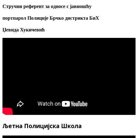
Стручни референт за односе с јавношћу
портпарол
Полиције Брчко дистрикта БиХ
Џевида Хукичевић
Љетна Полицијска Школа