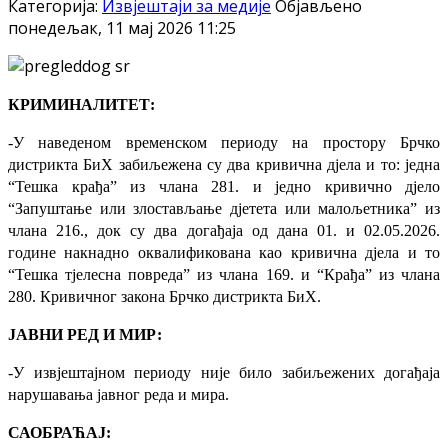
Категорија:
Извјештаји за медије
Објављено
понедељак, 11 мај 2026 11:25
КРИМИНАЛИТЕТ:
-У наведеном временском периоду на простору Брчко
дистрикта БиХ забиљежена су два кривична дјела и то: једна
“Тешка крађа” из члана 281. и једно кривично дјело
“Запуштање или злостављање дјетета или малољетника” из
члана 216., док су два догађаја од дана 01. и 02.05.2026.
године накнадно оквалификована као кривична дјела и то
“Тешка тјелесна повреда” из члана 169. и “Крађа” из члана
280. Кривичног закона Брчко дистрикта БиХ.
ЈАВНИ РЕД И МИР:
-У извјештајном периоду није било забиљежених догађаја
нарушавања јавног реда и мира.
САОБРАЋАЈ: