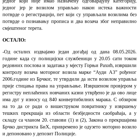
једног који није имао назначену одговарајућу категорију,
једног јер је возилом управљао након истека важности
потврде о регистрацији, пет који су управљали возилима без
потврде о познавању прописа и два возача због неправилно
смјештеног терета.
ОСТАЛО:
-Од осталих издвајамо један догађај од дана 08.05.2026.
године када су полицијски службеници у 20.05 сати током
редовних послова и задатака у мјесту Горњи Рахић, извршили
контролу возача моторног возила марке “Ауди А3” рођеног
2006.године из Брчког, те утврдили да исти возилом управља
прије стицања права на управљање. Извршеном провјером у
регистру неплаћених новчаних казни утврђено је да ово лице
има дуг у износу од 840 конвертибилних марака. С обзиром
на то да се ради о вишеструком повратнику у извршењу
тешких прекршаја из области безбједности саобраћаја,
а у
складу са чланом 20. ставови (1) и (2), Закона о прекршајима
Брчко дистрикта БиХ, п
ривремено је одузето моторно возило
и депоновано у депозит Полиције.