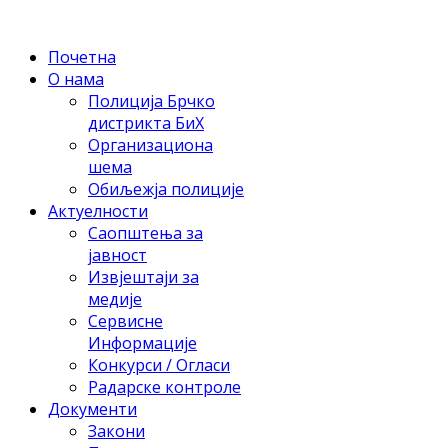
Почетна
О нама
Полиција Брчко
дистрикта БиХ
Организациона
шема
Обиљежја полиције
Актуелности
Саопштења за
јавност
Извјештаји за
медије
Сервисне
Информације
Конкурси / Огласи
Радарске контроле
Документи
Закони