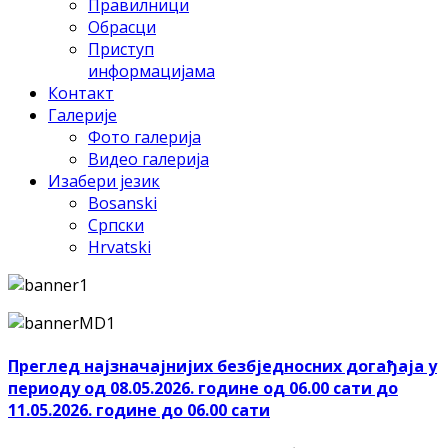
Правилници
Обрасци
Приступ
информацијама
Контакт
Галерије
Фото галерија
Видео галерија
Изабери језик
Bosanski
Српски
Hrvatski
Преглед најзначајнијих безбједносних догађаја у
периоду од 08.05.2026. године од 06.00 сати до
11.05.2026. године до 06.00 сати