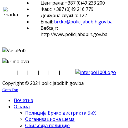
Централа: +387 (0)49 233 200
Факс: +387 (0)49 216 779
Дежурна служба: 122
Email:
brcko@policijabdbih.gov.ba
Вебсајт:
http://www.policijabdbih.gov.ba
|
|
|
|
|
|
Copyright © 2021 policijabdbih.gov.ba
Goto Top
Почетна
О нама
Полиција Брчко дистрикта БиХ
Организациона шема
Обиљежја полиције