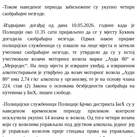
-Током наведеног периода забиљежене су укупно четири
саобраћајне незгоде.
-Издвајамо догађај од дана 10.05.2026. године када је
Полицији око 11.35 сати пријављено да се у мјесту Буквик
догодила саобраћајна незгода. Одмах након пријаве
полицијски службеници су изашли на лице мјеста и затекли
учеснике саобраћајне незгоде, те утврдили да су у истој
учествовали возачи моторних возила марки „Ауди 80“ и
„Мерцедес“. На лицу мјеста је извршен увиђај, а извршеним
алкотестирањем је утврђено да возач моторног возила „Ауди
80“ има 2,74 г/кг алкохола у организму, те је на основу члана
224. став (2) Закона о основама безбједности саобраћаја на
путевима у БиХ, лишен слободе.
-
Полицијски службеници Полиције Брчко дистрикта БиХ су у
наведеном временском периоду приликом контроле
искључили укупно 14 возача и возила. Од тога четири возача
који су возилима управљали под дејством алкохола, једног јер
је управљао возилом прије стицања права на управљање,