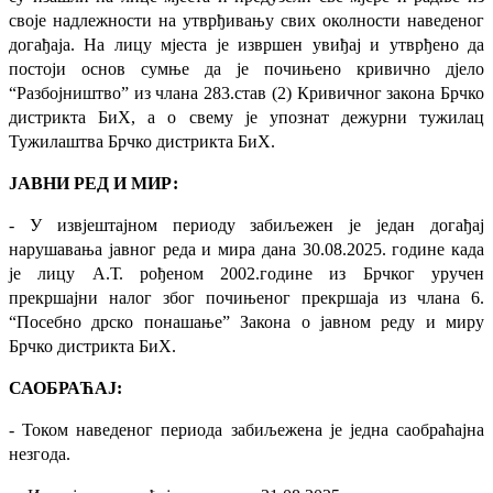
своје надлежности на утврђивању свих околности наведеног
догађаја. На лицу мјеста је извршен увиђај и утврђено да
постоји основ сумње да је почињено кривично дјело
“Разбојништво” из члана 283.став (2) Кривичног закона Брчко
дистрикта БиХ, а о свему је упознат дежурни тужилац
Тужилаштва Брчко дистрикта БиХ.
ЈАВНИ РЕД И МИР:
- У извјештајном периоду забиљежен је један догађај
нарушавања јавног реда и мира дана 30.08.2025. године када
је лицу А.Т. рођеном 2002.године из Брчког уручен
прекршајни налог због почињеног прекршаја из члана 6.
“Посебно дрско понашање” Закона о јавном реду и миру
Брчко дистрикта БиХ.
САОБРАЋАЈ:
- Током наведеног периода забиљежена је једна саобраћајна
незгода.