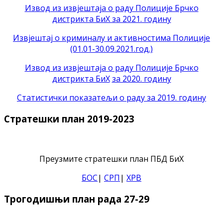
Извод из извјештаја о раду Полиције Брчко
дистрикта БиХ за 2021. годину
Извјештај о криминалу и активностима Полиције
(01.01-30.09.2021.год.)
Извод из извјештаја о раду Полиције Брчко
дистрикта БиХ
за 2020. годину
Статистички показатељи о раду за 2019. годину
Стратешки план 2019-2023
Преузмите стратешки план ПБД БиХ
БОС
|
СРП
|
ХРВ
Трогодишњи план рада 27-29