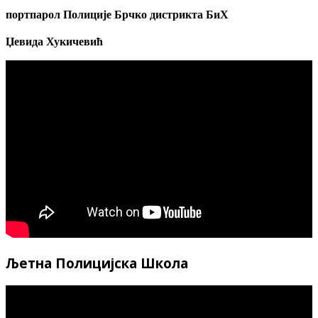
портпарол
Полиције Брчко дистрикта БиХ
Џевида Хукичеви
ћ
Љетна Полицијска Школа