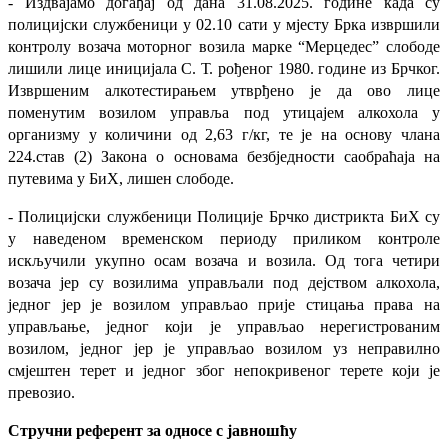
- Издвајамо догађај од дана 31.08.2025. године када су
полицијски службеници у 02.10 сати у мјесту Брка извршили
контролу возача моторног возила марке “Мерцедес” слободе
лишили лице иницијала С. Т. рођеног 1980. године из Брчког.
Извршеним алкотестирањем утврђено је да ово лице
поменутим возилом управља под утицајем алкохола у
организму у количини од 2,63 г/кг, те је на основу члана
224.став (2) Закона о основама безбједности саобраћаја на
путевима у БиХ, лишен слободе.
-
Полицијски службеници Полиције Брчко дистрикта БиХ су
у наведеном временском периоду приликом контроле
искључили укупно осам возача и возила. Од тога четири
возача јер су возилима управљали под дејством алкохола,
једног јер је возилом управљао прије стицања права на
управљање, једног који је управљао нерегистрованим
возилом, једног јер је управљао возилом уз неправилно
смјештен терет и једног због непокривеног терете који је
превозио.
Стручни референт за односе с јавношћу