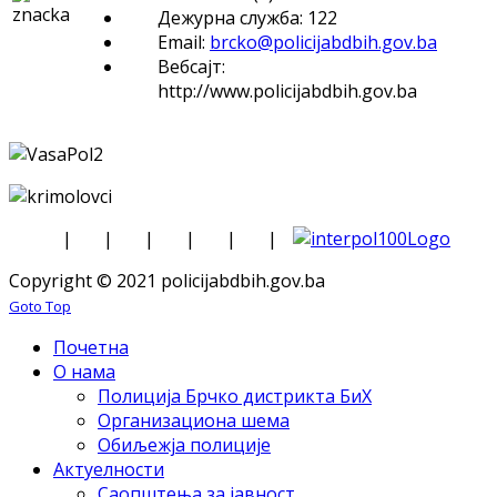
Дежурна служба: 122
Email:
brcko@policijabdbih.gov.ba
Вебсајт:
http://www.policijabdbih.gov.ba
|
|
|
|
|
|
Copyright © 2021 policijabdbih.gov.ba
Goto Top
Почетна
О нама
Полиција Брчко дистрикта БиХ
Организациона шема
Обиљежја полиције
Актуелности
Саопштења за јавност