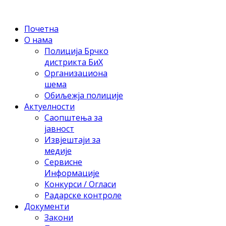
Почетна
О нама
Полиција Брчко
дистрикта БиХ
Организациона
шема
Обиљежја полиције
Актуелности
Саопштења за
јавност
Извјештаји за
медије
Сервисне
Информације
Конкурси / Огласи
Радарске контроле
Документи
Закони