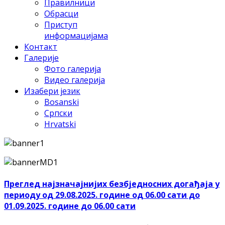
Правилници
Обрасци
Приступ
информацијама
Контакт
Галерије
Фото галерија
Видео галерија
Изабери језик
Bosanski
Српски
Hrvatski
Преглед најзначајнијих безбједносних догађаја у
периоду од 29.08.2025. године од 06.00 сати до
01.09.2025. године до 06.00 сати