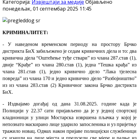
Категорија:
Извјештаји за медије
Објављено
понедељак, 01 септембар 2025 11:45
КРИМИНАЛИТЕТ:
- У наведеном временском периоду на простору Брчко
дистрикта БиХ забиљежено је седам кривичних дјела и то: два
кривична дјела “Оштећење туђе ствари” из члана 287.став (1),
двије “Крађе” из члана 280.став (1), једна “Тешка крађа” из
члана 281.став (1), једно кривично дјело “Лака тјелесна
повреда” из члана 170 и једно кривично дјело “Разбојништво”
из
из члана 283.став (2) Кривичног закона Брчко дистрикта
БиХ
.
- Издвајамо догађај од дана 31.08.2025. године када је
Полицији у 22.37 сати пријављено да је у једној спортској
кладионици у улици Мостарска извршена пљачка у којој је
непознато маскирано лице ударило запосленика и уз пријетњу
тражило новац. Одмах након пријаве полицијски службеници
су изашли на лице мјеста и предузели све мјере и радње из