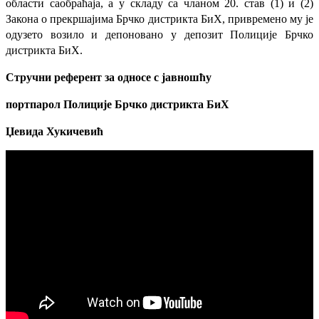
области саобраћаја, а у складу са чланом 20. став (1) и (2)
Закона о прекршајима Брчко дистрикта БиХ, привремено му је
одузето возило и депоновано у депозит Полиције Брчко
дистрикта БиХ.
Стручни референт за односе с јавношћу
портпарол
Полиције Брчко дистрикта БиХ
Џевида Хукичевић