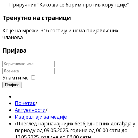
Приручник "Како да се борим против корупције"
Тренутно на страници
Ко је на мрежи: 316 гостију и нема пријављених
чланова
Пријава
Упамти ме
Пријава
Почетак
/
Актуелности
/
Извјештаји за медије
/
Преглед најзначајнијих безбједносних догађаја у
периоду од 09.05.2025. године од 06.00 сати до
12.05.2025. године до 06.00 сати