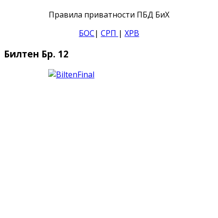
Правила приватности ПБД БиХ
БОС
|
СРП
|
ХРВ
Билтен Бр. 12