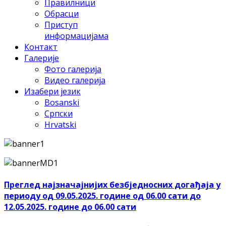
Правилници
Обрасци
Приступ
информацијама
Контакт
Галерије
Фото галерија
Видео галерија
Изабери језик
Bosanski
Српски
Hrvatski
Преглед најзначајнијих безбједносних догађаја у
периоду од 09.05.2025. године од 06.00 сати до
12.05.2025. године до 06.00 сати