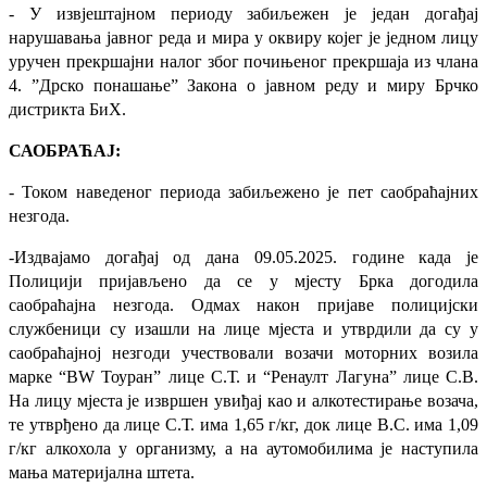
- У извјештајном периоду забиљежен је један догађај
нарушавања јавног реда и мира у оквиру којег је једном лицу
уручен прекршајни налог због почињеног прекршаја из члана
4. ”Дрско понашање” Закона о јавном реду и миру Брчко
дистрикта БиХ.
САОБРАЋАЈ:
- Током наведеног периода забиљежено је пет саобраћајних
незгода.
-Издвајамо догађај од дана 09.05.2025. године када је
Полицији пријављено да се у мјесту Брка догодила
саобраћајна незгода. Одмах након пријаве полицијски
службеници су изашли на лице мјеста и утврдили да су у
саобраћајној незгоди учествовали возачи моторних возила
марке “ВW Тоуран” лице С.Т. и “Ренаулт Лагуна” лице С.В.
На лицу мјеста је извршен увиђај као и алкотестирање возача,
те утврђено да лице С.Т. има 1,65 г/кг, док лице В.С. има 1,09
г/кг алкохола у организму, а на аутомобилима је наступила
мања материјална штета.