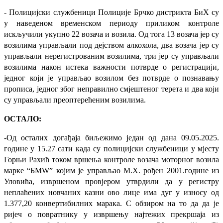
-
Полицијски службеници Полиције Брчко дистрикта БиХ су
у наведеном временском периоду приликом контроле
искључили укупно 22 возача и возила. Од тога 13 возача јер су
возилима управљали под дејством алкохола, два возача јер су
управљали нерегистрованим возилима, три јер су управљали
возилима након истека важности потврде о регистрацији,
једног који је управљао возилом без потврде о познавању
прописа, једног због неправилно смјештеног терета и два који
су управљали преоптерећеним возилима.
ОСТАЛО:
-Од осталих догађаја биљежимо један од дана 09.05.2025.
године у 15.27 сати када су полицијски службеници у мјесту
Горњи Рахић током вршења контроле возача моторног возила
марке “БМW” којим је управљао М.Х. рођен 2001.године из
Уловића, извршеном провјером утврдили да у регистру
неплаћених новчаних казни ово лице има дуг у износу од
1.377,20 конвертибилних марака. С обзиром на то да да је
ријеч о повратнику у извршењу најтежих прекршаја из