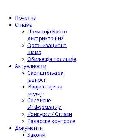
Почетна
О нама
Полиција Брчко
дистрикта БиХ
Организациона
шема
Обиљежја полиције
Актуелности
Саопштења за
јавност
Извјештаји за
медије
Сервисне
Информације
Конкурси / Огласи
Радарске контроле
Документи
Закони