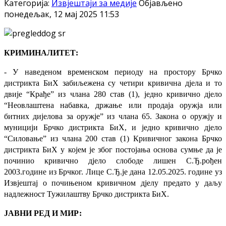
Категорија:
Извјештаји за медије
Објављено
понедељак, 12 мај 2025 11:53
КРИМИНАЛИТЕТ:
- У наведеном временском периоду на простору Брчко
дистрикта БиХ забиљежена су четири кривична дјела и то
двије “Крађе” из члана 280 став (1), једно кривично дјело
“Неовлаштена набавка, држање или продаја оружја или
битних дијелова за оружје” из члана 65. Закона о оружју и
муницији Брчко дистрикта БиХ, и једно кривично дјело
“Силовање” из члана 200 став (1) Кривичног закона Брчко
дистрикта БиХ у којем је због постојања основа сумње да је
починио кривично дјело слободе лишен С.Ђ.рођен
2003.године из Брчког. Лице С.Ђ.је дана 12.05.2025. године уз
Извјештај о почињеном кривичном дјелу предато у даљу
надлежност Тужилаштву Брчко дистрикта БиХ.
ЈАВНИ РЕД И МИР: