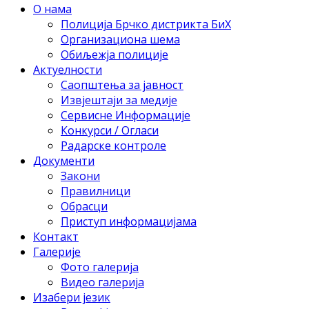
О нама
Полиција Брчко дистрикта БиХ
Организациона шема
Обиљежја полиције
Актуелности
Саопштења за јавност
Извјештаји за медије
Сервисне Информације
Конкурси / Огласи
Радарске контроле
Документи
Закони
Правилници
Обрасци
Приступ информацијама
Контакт
Галерије
Фото галерија
Видео галерија
Изабери језик