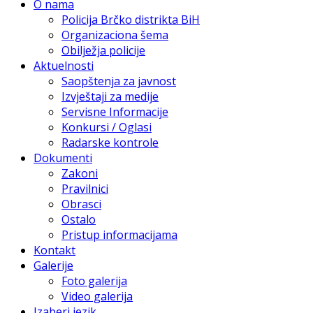
O nama
Policija Brčko distrikta BiH
Organizaciona šema
Obilježja policije
Aktuelnosti
Saopštenja za javnost
Izvještaji za medije
Servisne Informacije
Konkursi / Oglasi
Radarske kontrole
Dokumenti
Zakoni
Pravilnici
Obrasci
Ostalo
Pristup informacijama
Kontakt
Galerije
Foto galerija
Video galerija
Izaberi jezik