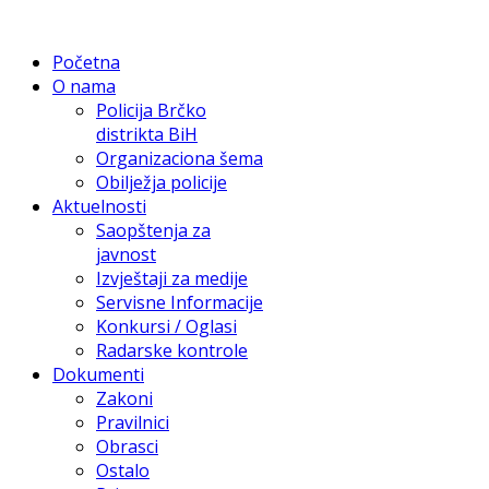
Početna
O nama
Policija Brčko
distrikta BiH
Organizaciona šema
Obilježja policije
Aktuelnosti
Saopštenja za
javnost
Izvještaji za medije
Servisne Informacije
Konkursi / Oglasi
Radarske kontrole
Dokumenti
Zakoni
Pravilnici
Obrasci
Ostalo