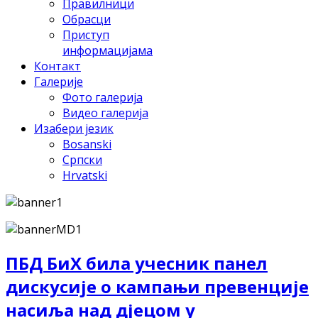
Правилници
Обрасци
Приступ
информацијама
Контакт
Галерије
Фото галерија
Видео галерија
Изабери језик
Bosanski
Српски
Hrvatski
ПБД БиХ била учесник панел
дискусије о кампањи превенције
насиља над дјецом у