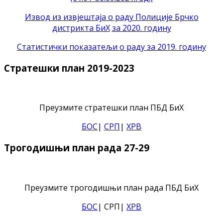
Извод из извјештаја о раду Полиције Брчко
дистрикта БиХ
за 2020. годину
Статистички показатељи о раду за 2019. годину
Стратешки план 2019-2023
Преузмите стратешки план ПБД БиХ
БОС
|
СРП
|
ХРВ
Трогодишњи план рада 27-29
Преузмите трогодишњи план рада ПБД БиХ
БОС
| СРП|
ХРВ