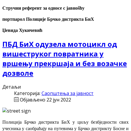
Стручни референт за односе с јавноšћу
портпарол Полиције Брчко дистрикта БиХ
Џевида Хукичевић
ПБД БиХ одузела мотоцикл од
вишеструког повратника у
вршењу прекршаја и без возачке
дозволе
Детаљи
Категорија:
Саопштења за јавност
Објављено 22 јун 2022
Полиција Брчко дистрикта БиХ у циљу безбједности свих
учесника у саобраћају на путевима у Брчко дистрикту Босне и