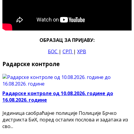
ОБРАЗАЦ ЗА ПРИЈАВУ:
БОС
|
СРП
|
ХРВ
Радарске контроле
Радарске контроле од 10.08.2026. године до
16.08.2026. године
Јединица саобраћајне полиције Полиције Брчко
дистрикта БиХ, поред осталих послова и задатака из
сво...