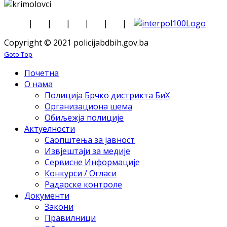
|
|
|
|
|
|
Copyright © 2021 policijabdbih.gov.ba
Goto Top
Почетна
О нама
Полиција Брчко дистрикта БиХ
Организациона шема
Обиљежја полиције
Актуелности
Саопштења за јавност
Извјештаји за медије
Сервисне Информације
Конкурси / Огласи
Радарске контроле
Документи
Закони
Правилници