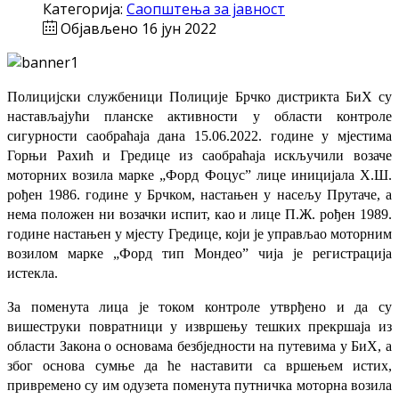
Категорија:
Саопштења за јавност
Објављено 16 јун 2022
Полицијски службеници Полиције Брчко дистрикта БиХ су
настављајући планске активности у области контроле
сигурности саобраћаја дана 15.06.2022. године у мјестима
Горњи Рахић и Гредице из саобраћаја искључили возаче
моторних возила марке „Форд Фоцус” лице иницијала Х.Ш.
рођен 1986. године у Брчком, настањен у насељу Прутаче, а
нема положен ни возачки испит, као и лице П.Ж. рођен 1989.
године настањен у мјесту Гредице, који је управљао моторним
возилом марке „Форд тип Мондео” чија је регистрација
истекла.
За поменута лица је током контроле утврђено и да су
вишеструки повратници у извршењу тешких прекршаја из
области
Закона о основама безбједности
на путевима у БиХ, а
због основа сумње да ће наставити са вршењем истих,
привремено су им одузета поменута путничка моторна возила