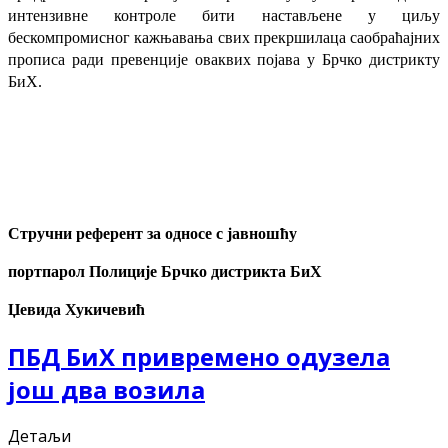
интензивне контроле бити настављене у циљу
бескомпромисног кажњавања свих прекршилаца саобраћајних
прописа ради превенције оваквих појава у Брчко дистрикту
БиХ.
Стручни референт за односе с јавношћу
портпарол Полиције Брчко дистрикта БиХ
Џевида Хукичевић
ПБД БиХ привремено одузела
још два возила
Детаљи