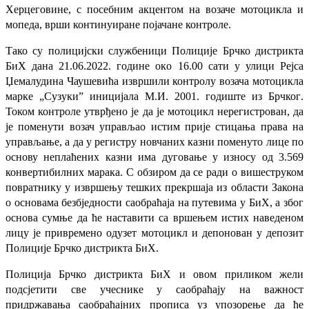
Херцеговине, с посебним акцентом на возаче мотоцикла и
мопеда, врши континуиране појачане контроле.
Тако су полицијс
ки службеници Полиције Брчко дистрикта
Би
Х дана 21.06.
2022. годи
не ок
о 16.00 сати у улици Рејса
Џемалудина Чаушевића извршили контролу возача мотоцикла
марке „Сузуки” иницијала М.И. 2
001.
годиште из Брчког
.
Током контроле утврђено је да је мотоцикл нерегистрован, да
је поменути возач управљао истим прије стицања права на
управљање, а да у регистру новчаних казни поменуто лице по
основу неплаћених казни има дуговање у износу од 3.569
конвертибилних марака.
С обзиром да се ради о вишеструком
повратнику у
извршењу тешких прекршаја из области
Закона
о основама безбједности
саобраћаја
на путевима у БиХ, а због
основа сумње да ће наставити са вршењем истих наведеном
лицу
је
привремено одузет мотоцикл и депонован у депозит
Полиције Брчко дистрикта БиХ.
Полиција Брчко дистрикта БиХ и овом приликом жели
подсјетити све учеснике у саобраћају на важност
придржавања саобраћајних прописа уз упозорење да ће