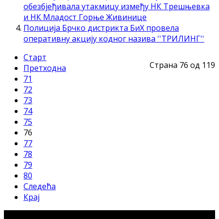
обезбјеђивала утакмицу између НК Трешњевка
и НК Младост Горње Живинице
Полиција Брчко дистрикта БиХ провела
оперативну акцију кодног назива ''ТРИЛИНГ''
Старт
Страна 76 од 119
Претходна
71
72
73
74
75
76
77
78
79
80
Следећа
Крај