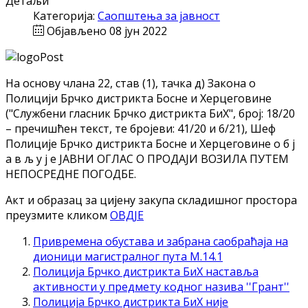
Детаљи
Категорија:
Саопштења за јавност
Објављено 08 јун 2022
На основу члана
22, став (1), тачка д) Закона о
Полицији Брчко дистрикта Босне и
Херцеговине
("Службени гласник Брчко
дистрикта БиХ", број: 18/20
–
пречишћен текст,
те бројеви: 41/20 и 6/21), Шеф
Полиције Брчко дистрикта Босне и Херцеговине
о б ј
а в
љ у ј е ЈАВНИ ОГЛАС О ПРОДАЈИ ВОЗИЛА ПУТЕМ
НЕПОСРЕДНЕ ПОГОДБЕ.
Акт и образац за цијену закупа складишног простора
преузмите кликом
ОВДЈЕ
Привремена обустава и забрана саобраћаја на
дионици магистралног пута М.14.1
Полиција Брчко дистрикта БиХ наставља
активности у предмету кодног назива ''Грант''
Полиција Брчко дистрикта БиХ није