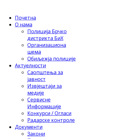
Почетна
О нама
Полиција Брчко
дистрикта БиХ
Организациона
шема
Обиљежја полиције
Актуелности
Саопштења за
јавност
Извјештаји за
медије
Сервисне
Информације
Конкурси / Огласи
Радарске контроле
Документи
Закони