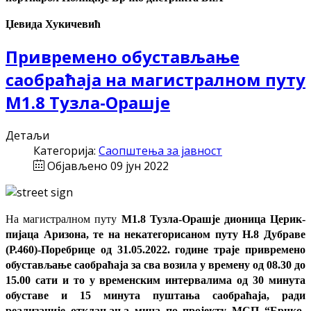
Џевида Хукичевић
Привремено обустављање
саобраћаја на магистралном путу
М1.8 Тузла-Орашје
Детаљи
Категорија:
Саопштења за јавност
Објављено 09 јун 2022
На магистралном путу
М1.8 Тузла-Орашје дионица Церик-
пијаца Аризона, те на некатегорисаном путу Н.8 Дубраве
(Р.460)-Поребрице од 31.05.2022. године траје привремено
обустављање саобраћаја за сва возила у времену од 08.30 до
15.00 сати и то у временским интервалима од 30 минута
обуставе и 15 минута пуштања саобраћаја, ради
реализације отклањања мина по пројекту МСП “Брчко-