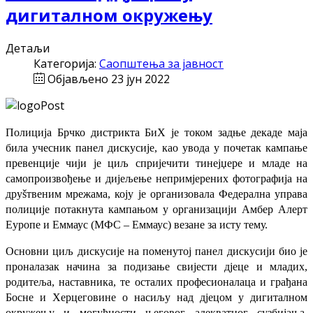
дигиталном окружењу
Детаљи
Категорија:
Саопштења за јавност
Објављено 23 јун 2022
Полиција Брчко дистрикта БиХ је током задње декаде маја
била учесник панел дискусије, као увода у почетак кампање
превенције чији је циљ спријечити тинејџере и младе на
самопроизвођење и дијељење непримјерених фотографија на
друšтвеним мрежама, коју је организовала Федерална управа
полиције потакнута кампањом у организацији Амбер Алерт
Еуропе и Еммаус (МФС – Еммаус) везане за исту тему.
Ос
но
вни циљ дискусије на поменутој панел ди
скусији био је
пр
он
алаза
к начина за подизање свијести дјеце и младих,
родитеља, наставника, те о
ста
лих пр
офесионала
ца и г
р
ађана
Босне и Херцеговине о насиљу над дјецом у дигиталном
окружењу и могућности његовог адекватног сузбијања.