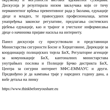
Дискусија је резултирала низом закључака који се тичу
перманентног врšења превентивног рада у šколама, едукације
дјеце и младих, те правосудних професионалаца, затим
унапређења законске регулативе, предлагања системских
рјеšења едукације, као и трајног и учесталог информисања
дјеце о начинима пријаве насиља на интернету.
Панел дискусији су присуствовали и представници
Министарства сигурности Босне и Херцеговине,
Дирекције
за
координацију полицијских тијела БиХ, Регулаторне агенције
за комуникације БиХ, кантоналних министарстава
унутраšњих послова и Полиције Брчко дистрикта БиХ,
Центра за сигурни интернет МФС-ЕММАУС и други.
Предвиђено је да кампања траје у наредних годину дана,
а
виšе детаља на линку
https://www.thinkbeforeyoushare.eu