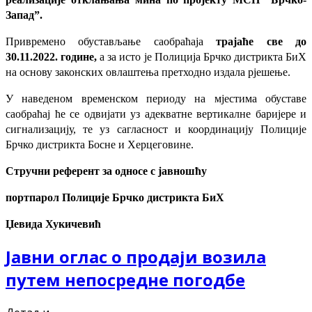
Запад”.
Привремено обустављање саобраћаја
трајаће све до
30.11.2022. године,
а за исто је Полиција Брчко дистрикта БиХ
на основу законских овлаштења претходно издала рјешење.
У наведеном временском периоду на мјестима обуставе
саобраћај ће се одвијати уз адекватне вертикалне баријере и
сигнализацију, те уз сагласност и координацију Полиције
Брчко дистрикта Босне и Херцеговине.
Стручни референт за односе с јавношћу
портпарол Полиције Брчко дистрикта БиХ
Џевида Хукичевић
Jавни оглас о продаји возила
путем непосредне погодбе