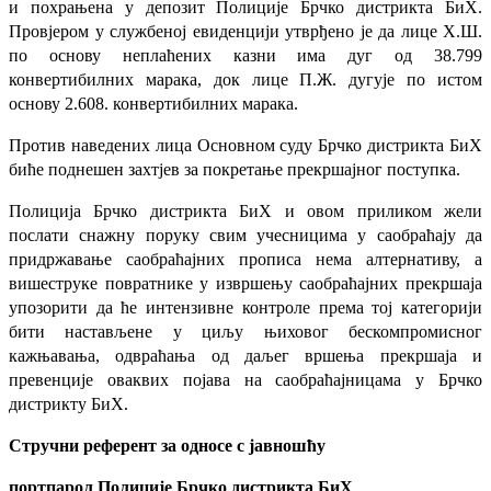
и похрањена у депозит Полиције Брчко дистрикта БиХ.
Провјером у службеној евиденцији утврђено је да лице
Х.Ш.
по основу неплаћених казни има дуг од 38.799
конвертибилних марака, док лице П.Ж. дугује по истом
основу 2.608. конвертибилних марака.
Против наведених лица Основном суду Брчко дистрикта БиХ
биће поднешен захтјев за покретање прекршајног поступка.
Полиција Брчко дистрикта БиХ и овом приликом жели
послати снажну поруку свим учесницима у саобраћају да
придржавање саобраћајних прописа нема алтернативу, а
вишеструке повратнике у извршењу саобраћајних прекршаја
упозорити да ће интензивне контроле према тој категорији
бити настављене у циљу њиховог бескомпромисног
кажњавања, одвраћања од даљег вршења прекршаја и
превенције оваквих појава на саобраћајницама у Брчко
дистрикту БиХ.
Стручни референт за односе с јавношћу
портпарол Полиције Брчко дистрикта БиХ