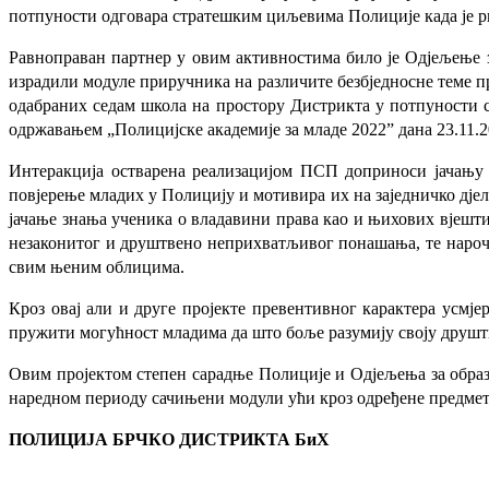
потпуности одговара стратешким циљевима Полиције када је ри
Равноправан партнер у овим активностима било је Одјељење 
израдили модуле приручника на различите безбједносне теме п
одабраних седам школа на простору Дистрикта у потпуности 
одржавањем „Полицијске академије за младе 2022” дана 23.11.20
Интеракција остварена реализацијом ПСП доприноси јачању 
повјерење младих у Полицију и мотивира их на заједничко дје
јачање знања ученика о владавини права као и њихових вјешти
незаконитог и друштвено неприхватљивог понашања, те нароч
свим њеним облицима.
Кроз овај али и друге пројекте превентивног карактера усмј
пружити могућност младима да што боље разумију своју друшт
Овим пројектом степен сарадње Полиције и Одјељења за образо
наредном периоду сачињени модули ући кроз одређене предмет
ПОЛИЦИЈА БРЧКО ДИСТРИКТА БиХ