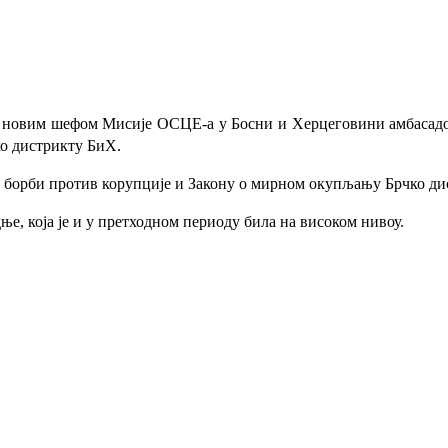
а новим шефом Мисије ОСЦЕ-а у Босни и Херцеговини амбасад
ко дистрикту БиХ.
 у борби против корупције и Закону о мирном окупљању Брчко ди
дње, која је и у претходном периоду била на високом нивоу.