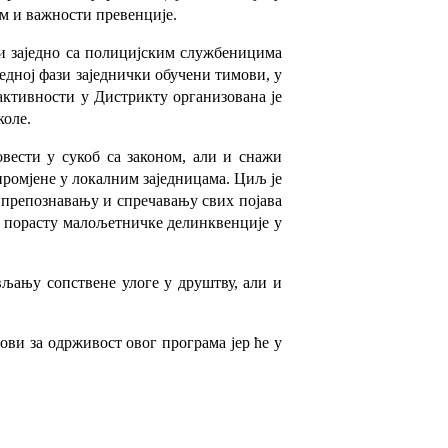
ом и важности превенције.
и заједно са полицијским службеницима
едној фази заједнички обучени тимови, у
активности у Дистрикту организована је
коле.
вести у сукоб са законом, али и снажи
промјене у локалним заједницама. Циљ је
а препознавању и спречавању свих појава
 порасту малољетничке делинквенције у
вљању сопствене улоге у друштву, али и
ови за одрживост овог програма јер ће у