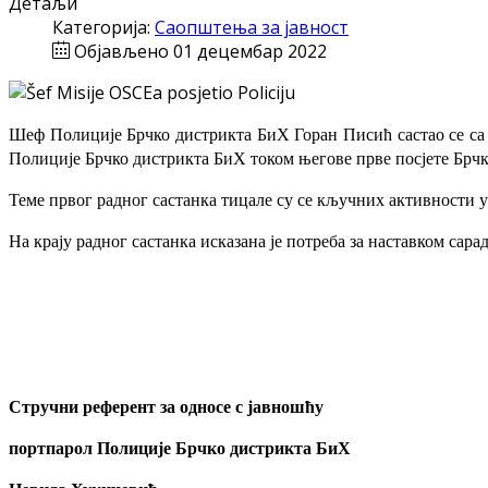
Детаљи
Категорија:
Саопштења за јавност
Објављено 01 децембар 2022
Шеф Полиције Брчко дистрикта БиХ Горан Писић састао се с
Полиције Брчко дистрикта БиХ током његове прве посјете Брч
Теме првог радног састанка тицале су се кључних активности
На крају радног састанка исказана је потреба за наставком сара
Стручни референт за односе с јавношћу
портпарол Полиције Брчко дистрикта БиХ