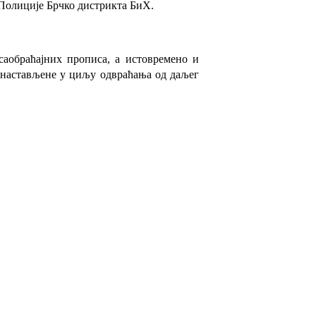
 Полиције Брчко дистрикта БиХ.
аобраћајних прописа, а истовремено и
и настављене у циљу одвраћања од даљег