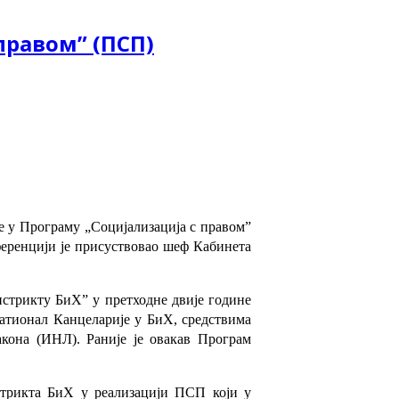
правом” (ПСП)
ле у Програму „Социјализација с правом”
ференцији је присуствовао шеф Кабинета
истрикту БиХ” у претходне двије године
атионал Канцеларије у БиХ, средствима
кона (ИНЛ). Раније је овакав Програм
стрикта БиХ у реализацији ПСП који у