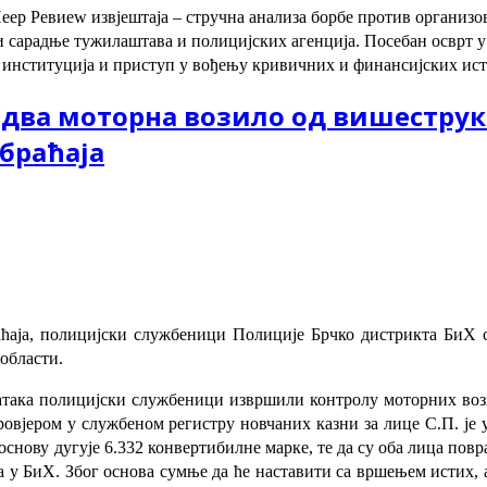
Пеер Ревиеw извјештаја – стручна анализа борбе против организ
и сарадње тужилаштава и полицијских агенција. Посебан осврт у 
 институција и приступ у вођењу кривичних и финансијских ист
 два моторна возило од вишеструк
браћаја
аћаја, полицијски службеници Полиције Брчко дистрикта БиХ 
области.
адатака полицијски службеници извршили контролу моторних во
ровјером у службеном регистру новчаних казни за лице С.П. је
м основу дугује 6.332 конвертибилне марке, те да су оба лица п
 у БиХ. Због основа сумње да ће наставити са вршењем истих, а 