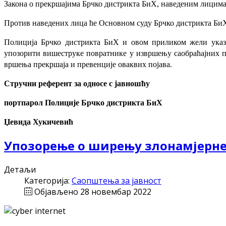
Закона о прекршајима Брчко дистрикта БиХ, наведеним лицима
Против наведених лица ће Основном суду Брчко дистрикта БиХ
Полиција Брчко дистрикта БиХ и овом приликом жели указа
упозорити вишеструке повратнике у извршењу саобраћајних п
вршења прекршаја и превенције оваквих појава.
Стручни референт за односе с јавношћу
портпарол Полиције Брчко дистрикта БиХ
Џевида Хукичевић
Упозорење о ширењу злонамјерне
Детаљи
Категорија:
Саопштења за јавност
Објављено 28 новембар 2022