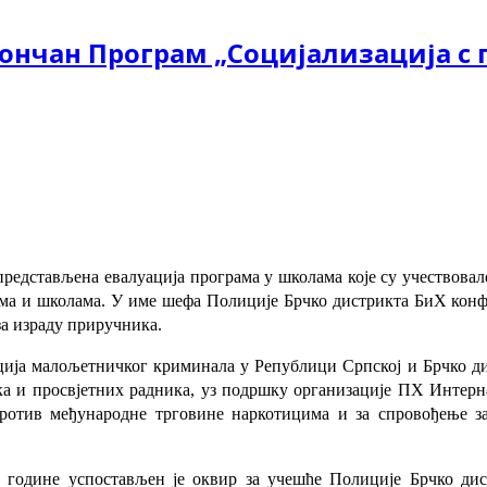
нчан Програм „Социјализација с 
 представљена евалуација програма у школама које су учествова
јама и школама. У име шефа Полиције Брчко дистрикта БиХ кон
а израду приручника.
нција малољетничког криминала у Републици Српској и Брчко д
а и просвјетних радника, уз подршку организације ПХ Интерн
отив међународне трговине наркотицима и за спровођење за
 године успостављен је оквир за учешће Полиције Брчко ди