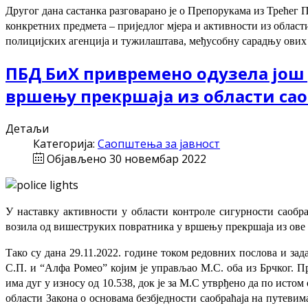
Другог дана састанка разговарано је о Препорукама из Трећег 
конкретних предмета – приједлог мјера и активности из област
полицијских агенција и тужилаштава, међусобну сарадњу ових
ПБД БиХ привремено одузела још
вршењу прекршаја из области сао
Детаљи
Категорија:
Саопштења за јавност
Објављено 30 новембар 2022
У наставку активности у области контроле сигурности саобр
возила од вишеструких повратника у вршењу прекршаја из ове 
Тако су дана 29.11.2022. године током редовних послова и з
С.П. и “Алфа Ромео” којим је управљао М.С. оба из Брчког. П
има дуг у износу од 10.538, док је за М.С утврђено да по исто
области Закона о основама безбједности саобраћаја на путевима