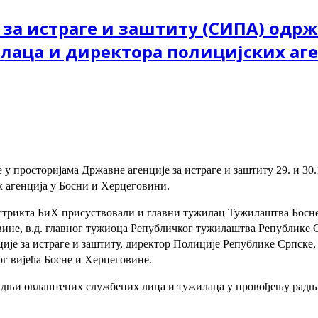
 за истраге и заштиту (СИПА) одрж
аца и директора полицијских аге
у просторијама Државне агенције за истраге и заштиту 29. и 30
 агенција у Босни и Херцеговини.
стрикта БиХ присуствовали и главни тужилац Тужилаштва Босне
ине, в.д. главног тужиоца Републичког тужилаштва Републике 
ије за истраге и заштиту, директор Полиције Републике Српске
ог вијећа Босне и Херцеговине.
адњи овлаштених службених лица и тужилаца у провођењу радњи 