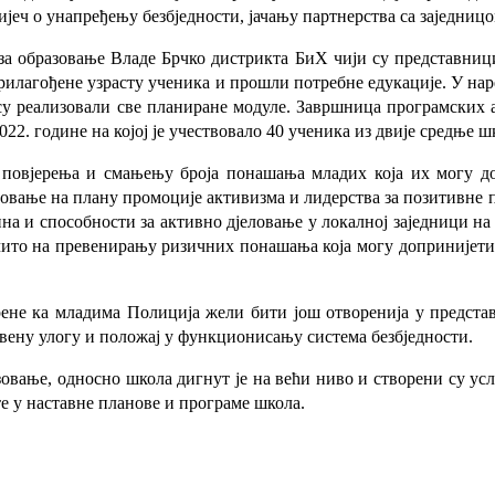
јеч о унапређењу безбједности, јачању партнерства са заједниц
за образовање Владе Брчко дистрикта БиХ чији су представниц
рилагођене узрасту ученика и прошли потребне едукације. У нар
су реализовали све планиране модуле. Завршница програмских 
22. године на којој је учествовало 40 ученика из двије средње ш
повјерења и смањењу броја понашања младих која их могу до
ловање на плану промоције активизма и лидерства за позитивне 
на и способности за активно дјеловање у локалној заједници н
ито на превенирању ризичних понашања која могу допринијети
ерене ка младима Полиција жели бити још отворенија у предста
вену улогу и положај у функционисању система безбједности.
вање, односно школа дигнут је на већи ниво и створени су усл
е у наставне планове и програме школа.