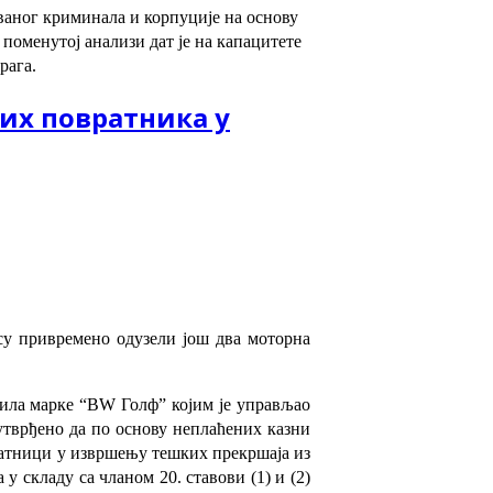
ованог криминала и корпуције на основу
поменутој анализи дат је на капацитете
рага.
их повратника у
су привремено одузели још два моторна
зила марке “ВW Голф” којим је управљао
 утврђено да по основу неплаћених казни
овратници у извршењу тешких прекршаја из
у складу са чланом 20. ставови (1) и (2)