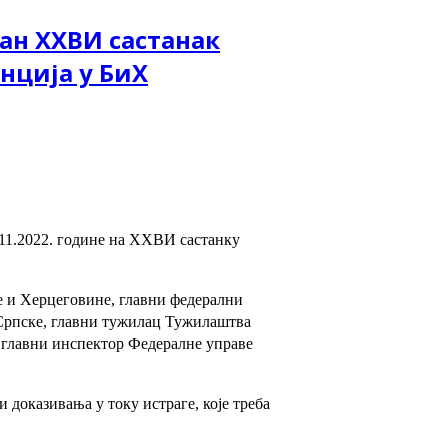
ан XXВИ састанак
нција у БиХ
.11.2022. године на XXВИ састанку
 и Херцеговине, главни федерални
Српске, главни тужилац Тужилаштва
, главни инспектор Федералне управе
доказивања у току истраге, које треба