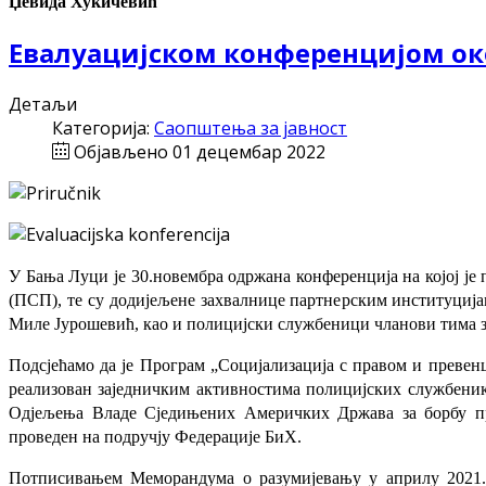
Џевида Хукичевић
Евалуацијском конференцијом око
Детаљи
Категорија:
Саопштења за јавност
Објављено 01 децембар 2022
У Бања Луци је 30.новембра одржана конференција на којој је
(
ПСП)
, те су додијељене захвалнице партнерским институци
Миле Јурошевић, као и полицијски службеници чланови тима з
Подсјећамо да је Програм „Социјализација с правом и преве
реализован заједничким активностима полицијских службеник
Одјељења Владе Сједињених Америчких Држава за борбу пр
проведен на подручју Федерације БиХ.
Потписивањем Меморандума о разумијевању у априлу 2021.