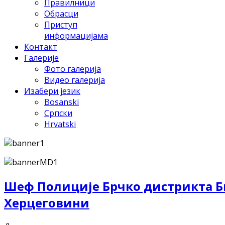
Правилници
Обрасци
Приступ
информацијама
Контакт
Галерије
Фото галерија
Видео галерија
Изабери језик
Bosanski
Српски
Hrvatski
Шеф Полиције Брчко дистрикта Би
Херцеговини