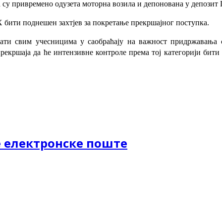
 су привремено одузета моторна возила и депонована у депозит
 бити поднешен захтјев за покретање прекршајног поступка.
ти свим учесницима у саобраћају на важност придржавања с
рекршаја да ће интензивне контроле према тој категорији бит
 електронске поште