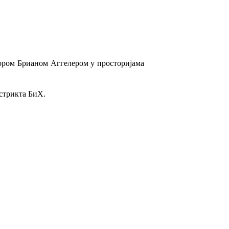
ором Брианом Аггелером у просторијама
стрикта БиХ.