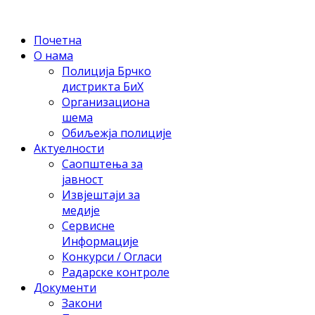
Почетна
О нама
Полиција Брчко
дистрикта БиХ
Организациона
шема
Обиљежја полиције
Актуелности
Саопштења за
јавност
Извјештаји за
медије
Сервисне
Информације
Конкурси / Огласи
Радарске контроле
Документи
Закони