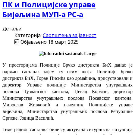
ПК и Полицијске управе
Бијељина МУП-a РС-а
Детаљи
Категорија:
Саопштења за јавност
Објављено 18 март 2025
У просторијама Полиције Брчко дистрикта БиХ данас је
одржан састанак којем су осим шефа Полиције Брчко
дистрикта БиХ, Горан Писића као домаћина, присуствовали и
директор Управе полиције Министарства унутрашњих
послова Тузланског кантона, Џевад Корман, директор
Министарства унутрашњих послова Посавског кантона,
Мирослав Живковић и начелник Полицијске управе
Бијељина, Министарства унутрашњих послова Републике
Српске, Јовица Василић.
Теме радног састанка биле су актуелна сигурносна ситуација