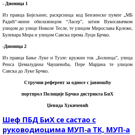
- Дионица 1
Из правца Бијељине, раскрсница код Бензинске пумпе „МБ
Радић“-мини обилазницом “Ласер”, затим Вукосавачком
улицом до улице Николе Тесле, те улицом Мирослава Крлеже,
Булевара Мира и улицом Савска према Луци Брчко.
-Дионица 2
Из правца Бање Луке и Тузле: кружни ток „Болница”, улица
Реиса Џемалудина Чаушевића, Пере Марјана те улицом
Савска до Луке Брчко.
Стручни референт за односе с јавношћу
портпрол Полиције Брчко дистрикта БиХ
Џевида Хукичевић
Шеф ПБД БиХ се састао с
руководиоцима МУП-а ТК, МУП-а