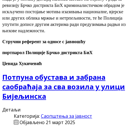
ревизију Брчко дистрикта БиХ криминалистичком обрадом је
искључено постојање мотива изазивања националне, вјерске
или других облика мржње и нетрпељивости, те ће Полиција
упутити дописе другим актерима ради предузимања радњи из
њихове надлежности.
Стручни референт за односе с јавношћу
портпарол Полиције Брчко дистрикта БиХ
Џевида Хукичевић
Потпуна обустава и забрана
саобраћаја за сва возила у улици
Бијељинска
Детаљи
Категорија:
Саопштења за јавност
Објављено 21 март 2025