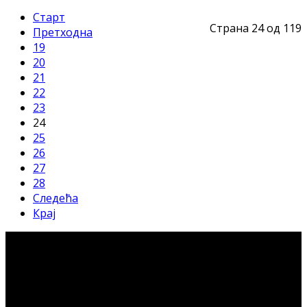
Старт
Страна 24 од 119
Претходна
19
20
21
22
23
24
25
26
27
28
Следећа
Крај