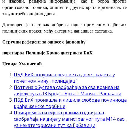
и изазови, размјена информација, као и борба против
организованог облика, општег и других врста криминала, те
злоупотребе опојних дрога.
Договорен је наставак добре сарадње примјеном најбољих
полицијских пракси међу актерима данашњег састанка.
Стручни референт за односе с јавношћу
портпарол Полиције Брчко дистрикта БиХ
Џевида Хукичевић
ПБД БиХ попунила редове са девет кадета у
почетном чину „полицајац“
Потпуна обустава саобраћаја за сва возила на
дијелу пута Л3 Брод – Брка – Маоча - Рашљани
ПБД БиХ пронашла и лишила слободе починиоца
крађе женске торбице
Привремена измјена режима одвијања
саобраћаја на дијелу магистралног пута М14 као
уз некатегорисани пут ка Грбавици