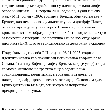
елемената кривичног дјела. У јутарњим сатима 24.03.2025.
године полицијски службеници су идентификовали двије
особе иницијала
С.Н. рођена 2001. године у Тузли и њену
мајку М.Н. рођену 1966. године у Брчком, обје настањене у
Брчком, као неоспорно осумњичене у овом догађају. Наведене
особе су приведене у просторије Полиције, те ће након
криминалистичке обраде, против њих бити поднешен захтјев
за покретање прекршајног поступка Основном суду Брчко
дистрикта БиХ, што је верификовано са дежурним тужиоцем.
Подсјећања ради особа С.Н. је дана 06.01.2025. године
идентификована као починилац исписивања графита “Аве
Сатанас” на зиду Бијеле џамије у Брчком, када је утврђено да
се мотив исписивања графита тицао одбацивања
традиционалних религијских вјеровања и ставова. За
наведени догађај против поменутог лица је Основном суду
Брчко дистрикта БиХ упућен захтјев за покретање
прекршајног поступка.
Када је у питању догађај паљења заставе на објекту Уреда за