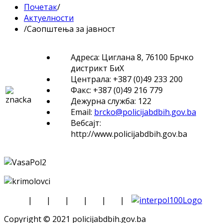
Почетак
/
Актуелности
/
Саопштења за јавност
Адреса: Циглана 8, 76100 Брчко
дистрикт БиХ
Централа: +387 (0)49 233 200
Факс: +387 (0)49 216 779
Дежурна служба: 122
Email:
brcko@policijabdbih.gov.ba
Вебсајт:
http://www.policijabdbih.gov.ba
|
|
|
|
|
|
Copyright © 2021 policijabdbih.gov.ba