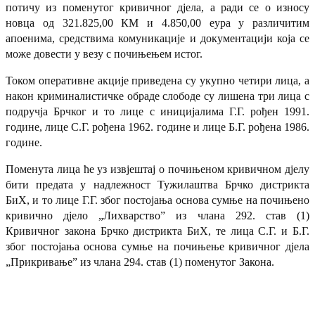
потичу из поменутог кривичног дјела, а ради се о износу
новца од 321.825,00 КМ и 4.850,00 еура у различитим
апоенима, средствима комуникације и документацији која се
може довести у везу с почињењем истог.
Током оперативне акције приведена су укупно четири лица, а
након криминалистичке обраде слободе су лишена три лица с
подручја Брчког и то лице с иницијалима Г.Г. рођен 1991.
године, лице С.Г. рођена 1962. године и лице Б.Г. рођена 1986.
године.
Поменута лица ће уз извјештај о почињеном кривичном дјелу
бити предата у надлежност Тужилаштва Брчко дистрикта
БиХ, и то лице Г.Г. због постојања основа сумње на почињено
кривично дјело „Лихварство” из члана 292. став (1)
Кривичног закона Брчко дистрикта БиХ, те лица С.Г. и Б.Г.
због постојања основа сумње на почињење кривичног дјела
„Прикривање” из члана 294. став (1) поменутог Закона.