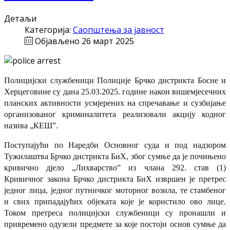
Детаљи
Категорија:
Саопштења за јавност
Објављено 26 март 2025
Полицијски службеници Полиције Брчко дистрикта Босне и
Херцеговине су дана 25.03.2025. године након вишемјесечних
планских активности усмјерених на спречавање и сузбијање
организованог криминалитета реализовали акцију кодног
назива „КЕШ”.
Поступајући по Наредби Основног суда и под надзором
Тужилаштва Брчко дистрикта БиХ, због сумње да је почињено
кривично дјело „Лихварство” из члана 292. став (1)
Кривичног закона Брчко дистрикта БиХ извршен је претрес
једног лица, једног путничког моторног возила, те стамбеног
и свих припадајућих објеката које је користило ово лице.
Током претреса полицијски службеници су пронашли и
привремено одузели предмете за које постоји основ сумње да