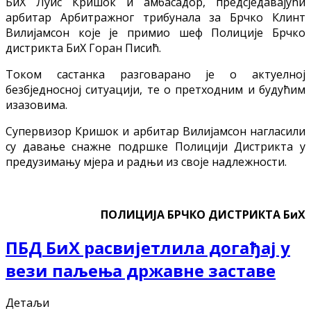
БиХ Луис Кришок и амбасадор, предсједавајући
арбитар Арбитражног трибунала за Брчко Клинт
Вилијамсон које је примио шеф Полиције Брчко
дистрикта БиХ Горан Писић.
Током састанка разговарано је о актуелној
безбједносној ситуацији, те о претходним и будућим
изазовима.
Супервизор Кришок и арбитар Вилијамсон нагласили
су давање снажне подршке Полицији Дистрикта у
предузимању мјера и радњи из своје надлежности.
ПОЛИЦИЈА БРЧКО ДИСТРИКТА БиХ
ПБД БиХ расвијетлила догађај у
вези паљења државне заставе
Детаљи