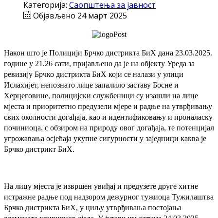
Категорија:
Саопштења за јавност
Објављено 24 март 2025
Након што је Полицији Брчко дистрикта БиХ дана 23.03.2025.
године у
21.26 сати, пријављено да је на објекту Уреда за
ревизију Брчко дистрикта БиХ који се налази у улици
Ислахијет, непознато лице запалило заставу Босне и
Херцеговине, полицијски службеници су изашли на лице
мјеста и приоритетно предузели мјере и радње на утврђивању
свих околности догађаја, као и идентификовању и проналаску
починиоца, с обзиром на природу овог догађаја, те потенцијал
угрожавања осјећаја укупне сигурности у заједници каква је
Брчко дистрикт БиХ.
На лицу мјеста је извршен увиђај и предузете друге хитне
истражне радње под надзором дежурног тужиоца Тужилаштва
Брчко дистрикта БиХ, у циљу утврђивања постојања