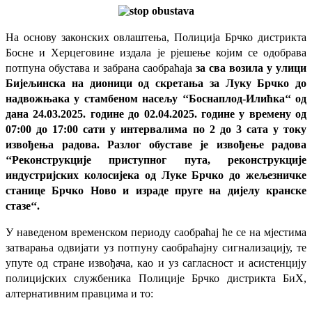
На основу законских овлаштења, Полиција Брчко дистрикта
Босне и Херцеговине издала је рјешење којим се одобрава
потпуна обустава и забрана саобраћаја
за сва возила у улици
Бијељинска на дионици од скретања за Луку Брчко до
надвожњака у стамбеном насељу ‘‘Боснаплод-Илићка‘‘ од
дана 24.03.2025. године до 02.04.2025. године у времену од
07:00 до 17:00 сати у интервалима по 2 до 3 сата у току
извођења радова. Разлог обуставе је
извођење радова
‘‘Реконструкције приступног пута, реконструкције
индустријских колосијека од Луке Брчко до жељезничке
станице Брчко Ново и израде пруге на дијелу кранске
стазе‘‘.
У наведеном временском периоду саобраћај ће се на мјестима
затварања одвијати уз потпуну саобраћајну сигнализацију, те
упуте од стране извођача, као и уз сагласност и асистенцију
полицијских службеника Полиције Брчко дистрикта БиХ,
алтернативним правцима и то: