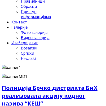
Правилници
Обрасци
Приступ
информацијама
Контакт
Галерије
Фото галерија
Видео галерија
Изабери језик
Bosanski
Српски
Hrvatski
Полиција Брчко дистрикта БиХ
реализовала акцију кодног
назива “КЕШ”