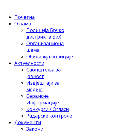
Почетна
О нама
Полиција Брчко
дистрикта БиХ
Организациона
шема
Обиљежја полиције
Актуелности
Саопштења за
јавност
Извјештаји за
медије
Сервисне
Информације
Конкурси / Огласи
Радарске контроле
Документи
Закони