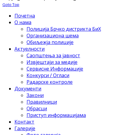
Goto Top
Почетна
О нама
Полиција Брчко дистрикта БиХ
Организациона шема
Обиљежја полиције
Актуелности
Саопштења за јавност
Извјештаји за медије
Сервисне Информације
Конкурси / Огласи
Радарске контроле
Документи
Закони
Правилници
Обрасци
Приступ информацијама
Контакт
Галерије