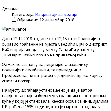
Детаљи
Категорија:
Извјештаји за медије
Објављено 12 децембар 2018
Дана 12.12.2018. године око 12,15 сати Полицији се
обратио грађанин из мјеста Сандићи Брчко дистрикт
БиХ и пријавио да је у мјесту Сандићи у засеоку
„Шумари“, избио пожар на приватној кући.
Одмах по сазнању на лице мјеста изашли су
полицијски службеници, те припадници
Професионалне ватрогасне јединице Брчко који су
угасили пожар.
На мјесту догађаја установљено је да је ватра
највјероватније избила у унутрашњим просторијама
куће у којој је становала женска особа са иницијалима
Г.Р. рођена 1935. године, која је смртно страдала у