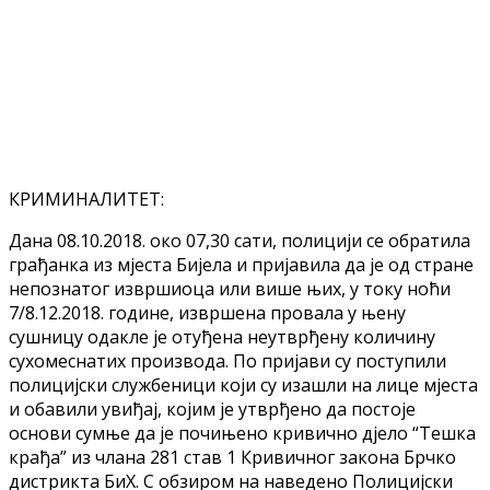
КРИМИНАЛИТЕТ:
Дана 08.10.2018. око 07,30 сати, полицији се обратила
грађанка из мјеста Бијела и пријавила да је од стране
непознатог извршиоца или више њих, у току ноћи
7/8.12.2018. године, извршена провала у њену
сушницу одакле је отуђена неутврђену количину
сухомеснатих производа. По пријави су поступили
полицијски службеници који су изашли на лице мјеста
и обавили увиђај, којим је утврђено да постоје
основи сумње да је почињено кривично дјело “Тешка
крађа” из члана 281 став 1 Кривичног закона Брчко
дистрикта БиХ. С обзиром на наведено Полицијски