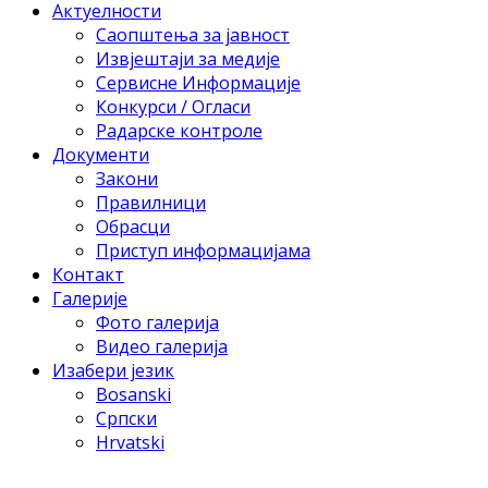
Актуелности
Саопштења за јавност
Извјештаји за медије
Сервисне Информације
Конкурси / Огласи
Радарске контроле
Документи
Закони
Правилници
Обрасци
Приступ информацијама
Контакт
Галерије
Фото галерија
Видео галерија
Изабери језик
Bosanski
Српски
Hrvatski