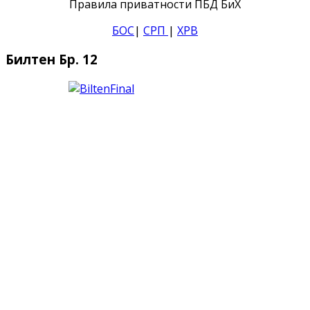
Правила приватности ПБД БиХ
БОС
|
СРП
|
ХРВ
Билтен Бр. 12