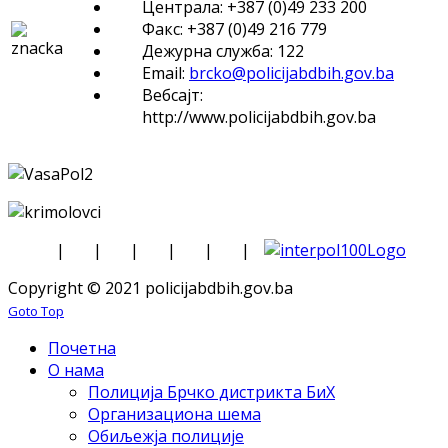
Централа: +387 (0)49 233 200
Факс: +387 (0)49 216 779
Дежурна служба: 122
Email:
brcko@policijabdbih.gov.ba
Вебсајт:
http://www.policijabdbih.gov.ba
|
|
|
|
|
|
Copyright © 2021 policijabdbih.gov.ba
Goto Top
Почетна
О нама
Полиција Брчко дистрикта БиХ
Организациона шема
Обиљежја полиције