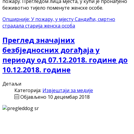
пожару. Прегледом лица мјеста, у кући је пронађено
беживотно тијело поменуте женске особе.
Опширније: У пожару, у мјесту Сандићи, смртно
страдала старија женска особа
Преглед значајних
безбједносних догађаја у
периоду од 07.12.2018. године до
10.12.2018. године
Детаљи
Категорија:
Извјештаји за медије
Објављено 10 децембар 2018