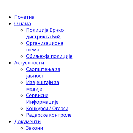
Почетна
О нама
Полиција Брчко
дистрикта БиХ
Организациона
шема
Обиљежја полиције
Актуелности
Саопштења за
јавност
Извјештаји за
медије
Сервисне
Информације
Конкурси / Огласи
Радарске контроле
Документи
Закони