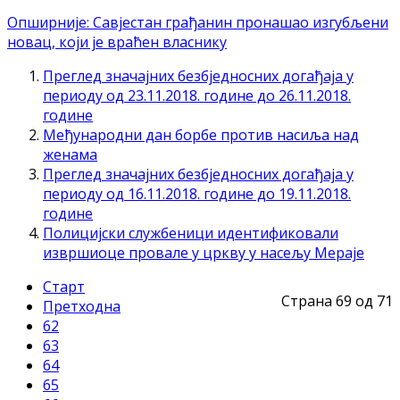
Опширније: Савјестан грађанин пронашао изгубљени
новац, који је враћен власнику
Преглед значајних безбједносних догађаја у
периоду од 23.11.2018. године до 26.11.2018.
године
Међународни дан борбе против насиља над
женама
Преглед значајних безбједносних догађаја у
периоду од 16.11.2018. године до 19.11.2018.
године
Полицијски службеници идентификовали
извршиоце провале у цркву у насељу Мераје
Старт
Страна 69 од 71
Претходна
62
63
64
65