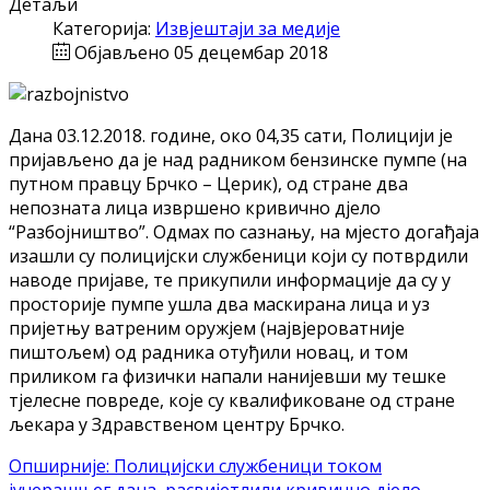
Детаљи
Категорија:
Извјештаји за медије
Објављено 05 децембар 2018
Дана 03.12.2018. године, око 04,35 сати, Полицији је
пријављено да је над радником бензинске пумпе (на
путном правцу Брчко – Церик), од стране два
непозната лица извршено кривично дјело
“Разбојништво”. Одмах по сазнању, на мјесто догађаја
изашли су полицијски службеници који су потврдили
наводе пријаве, те прикупили информације да су у
просторије пумпе ушла два маскирана лица и уз
пријетњу ватреним оружјем (највјероватније
пиштољем) од радника отуђили новац, и том
приликом га физички напали нанијевши му тешке
тјелесне повреде, које су квалификоване од стране
љекара у Здравственом центру Брчко.
Опширније: Полицијски службеници током