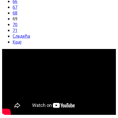
66
67
68
69
70
71
Следећа
Крај