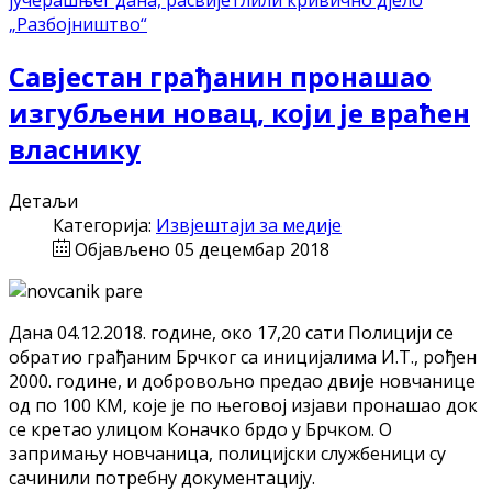
јучерашњег дана, расвијетлили кривично дјело
„Разбојништво“
Савјестан грађанин пронашао
изгубљени новац, који је враћен
власнику
Детаљи
Категорија:
Извјештаји за медије
Објављено 05 децембар 2018
Дана 04.12.2018. године, око 17,20 сати Полицији се
обратио грађаним Брчког са иницијалима И.Т., рођен
2000. године, и добровољно предао двије новчанице
од по 100 КМ, које је по његовој изјави пронашао док
се кретао улицом Коначко брдо у Брчком. О
запримању новчаница, полицијски службеници су
сачинили потребну документацију.