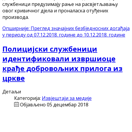
службеници предузимају рање на расвјетљавању
овог кривичног дјела и проналаска отуђених
производа.
Опширније: Преглед значајних безбједносних догађаја
у периоду од 07.12.2018. године до 10.12.2018. године
Полицијски службеници
идентификовали извршиоце
крађе добровољних прилога из
цркве
Детаљи
Категорија:
Извјештаји за медије
Објављено 05 децембар 2018