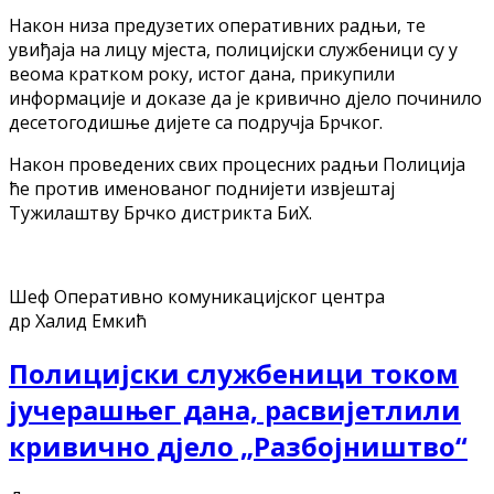
Након низа предузетих оперативних радњи, те
увиђаја на лицу мјеста, полицијски службеници су у
веома кратком року, истог дана, прикупили
информације и доказе да је кривично дјело починило
десетогодишње дијете са подручја Брчког.
Након проведених свих процесних радњи Полиција
ће против именованог поднијети извјештај
Тужилаштву Брчко дистрикта БиХ.
Шеф Оперативно комуникацијског центра
др Халид Емкић
Полицијски службеници током
јучерашњег дана, расвијетлили
кривично дјело „Разбојништво“