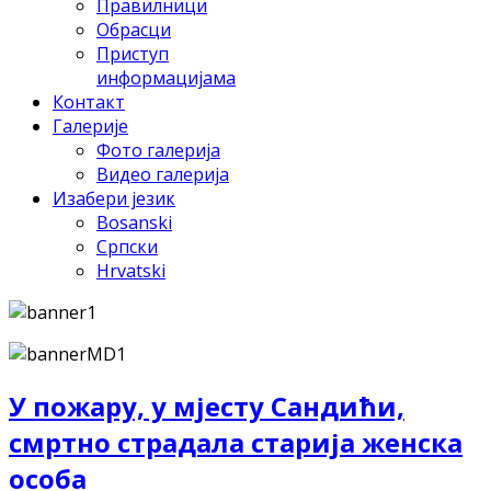
Правилници
Обрасци
Приступ
информацијама
Контакт
Галерије
Фото галерија
Видео галерија
Изабери језик
Bosanski
Српски
Hrvatski
У пожару, у мјесту Сандићи,
смртно страдала старија женска
особа