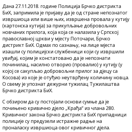
Дана 27.11.2018. године Полиција Брчко дистрикта
БиХ, запримила је пријаву да је од стране непознатог
извршиоца или више њих, извршена провала у кутију
(картонска кутија) за прикупљање добровољних
новчаних прилога, која која се налазила у Српској
православној цркви у мјесту Поточари, Брчко
дистрикт БиХ. Одмах по сазнању, на лице мјеста
изашли су полицијски службеници који су извршили
увиђај, којим је констатовано да је непознати
починилац, насилно отворио (провалио) у кутију (у
којој се сакупљао добровољни прилог за дјецу са
Косова) из које је отуђио неутврђену количину новца.
О свему је упознат дежурни тужилац Тужилаштва
Брчко дистрикта БиХ.
С обзиром да су постојали основи сумње да је
почињено кривично дјело „Крађа“ из члана 280.
Кривичног закона Брчко дистрикта БиХ припадници
полиције су предузели истражне радње на
проналаску извршиоца овог кривичног дјела.