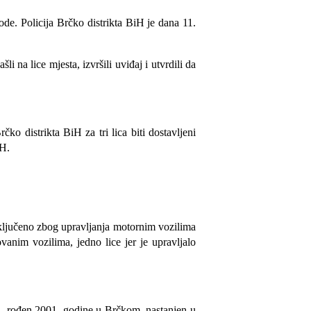
rode. Policija Brčko distrikta BiH je dana 11.
 na lice mjesta, izvršili uviđaj i utvrdili da
o distrikta BiH za tri lica biti dostavljeni
iH.
isključeno zbog upravljanja motornim vozilima
vanim vozilima, jedno lice jer je upravljalo
O. rođen 2001. godine u Brčkom, nastanjen u