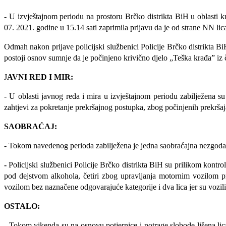
- U izvještajnom periodu na prostoru Brčko distrikta BiH
u oblasti k
07. 2021. godine u 15.14 sati zaprimila prijavu da je od strane NN li
Odmah nakon prijave policijski službenici Policije Brčko distrikta BiH
postoji osnov sumnje da je počinjeno krivično djelo „Teška krađa” iz 
J
AVNI RED I MIR:
-
U oblasti javnog reda i mira u izvještajnom periodu zabilježena su
zahtjevi za pokretanje prekršajnog postupka, zbog počinjenih prekršaj
SAOBRAĆAJ:
- Tokom navedenog perioda zabilježena je jedna saobraćajna nezgoda
-
Policijski službenici Policije Brčko distrikta BiH su prilikom kont
pod dejstvom alkohola, četiri zbog upravljanja motornim vozilom prij
vozilom bez naznačene odgovarajuće kategorije i dva lica jer su vozilim
OSTALO:
- Tokom vikenda su na osnovu potjernice i potrage slobode lišena li