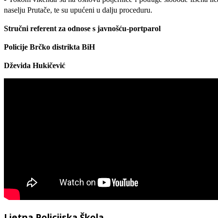
naselju Prutače, te su upućeni u dalju proceduru.
Stručni referent za odnose s javnošću-portparol
Policije Brčko distrikta BiH
Dževida Hukičević
Ljetna Policijska Škola