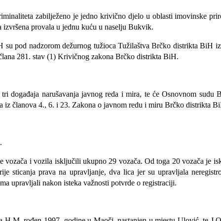
riminaliteta zabilježeno je jedno krivično djelo u oblasti imovinske pri
ca izvršena provala u jednu kuću u naselju Bukvik.
 su pod nadzorom dežurnog tužioca Tužilaštva Brčko distrikta BiH izašli
člana 281. stav (1) Krivičnog zakona Brčko distrikta BiH.
 tri događaja narušavanja javnog reda i mira, te će Osnovnom sudu Brčk
a iz članova 4., 6. i 23. Zakona o javnom redu i miru Brčko distrikta B
.
role vozača i vozila isključili ukupno 29 vozača. Od toga 20 vozača je 
e sticanja prava na upravljanje, dva lica jer su upravljala neregistro
a upravljali nakon isteka važnosti potvrde o registraciji.
ca
H.M. rođen 1997. godine u Maoči, nastanjen u mjestu Ulović, te J.