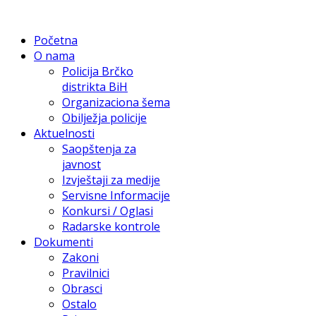
Početna
O nama
Policija Brčko
distrikta BiH
Organizaciona šema
Obilježja policije
Aktuelnosti
Saopštenja za
javnost
Izvještaji za medije
Servisne Informacije
Konkursi / Oglasi
Radarske kontrole
Dokumenti
Zakoni
Pravilnici
Obrasci
Ostalo