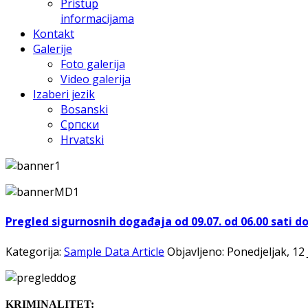
Pristup
informacijama
Kontakt
Galerije
Foto galerija
Video galerija
Izaberi jezik
Bosanski
Српски
Hrvatski
Pregled sigurnosnih događaja od 09.07. od 06.00 sati do
Kategorija:
Sample Data Article
Objavljeno: Ponedjeljak, 12 
KRIMINALITET: