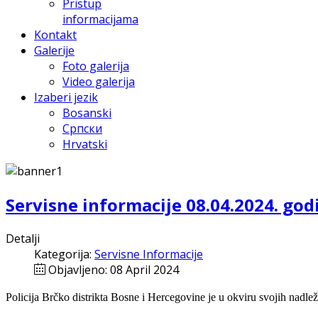
Pristup
informacijama
Kontakt
Galerije
Foto galerija
Video galerija
Izaberi jezik
Bosanski
Српски
Hrvatski
Servisne informacije 08.04.2024. god
Detalji
Kategorija:
Servisne Informacije
Objavljeno: 08 April 2024
Policija Brčko distrikta Bosne i Hercegovine je u okviru svojih nadlež