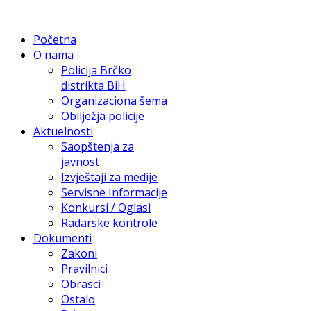
Početna
O nama
Policija Brčko
distrikta BiH
Organizaciona šema
Obilježja policije
Aktuelnosti
Saopštenja za
javnost
Izvještaji za medije
Servisne Informacije
Konkursi / Oglasi
Radarske kontrole
Dokumenti
Zakoni
Pravilnici
Obrasci
Ostalo