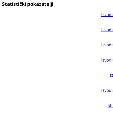
Statistički pokazatelji
Izvod 
Izvod 
Izvod 
Izvod 
I
Izvod 
St