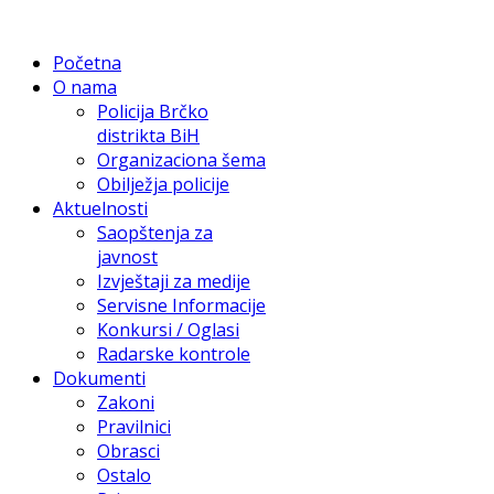
Početna
O nama
Policija Brčko
distrikta BiH
Organizaciona šema
Obilježja policije
Aktuelnosti
Saopštenja za
javnost
Izvještaji za medije
Servisne Informacije
Konkursi / Oglasi
Radarske kontrole
Dokumenti
Zakoni
Pravilnici
Obrasci
Ostalo