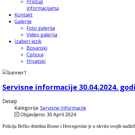
Pristup
informacijama
Kontakt
Galerije
Foto galerija
Video galerija
Izaberi jezik
Bosanski
Српски
Hrvatski
Servisne informacije 30.04.2024. god
Detalji
Kategorija:
Servisne Informacije
Objavljeno: 30 April 2024
Policija Brčko distrikta Bosne i Hercegovine je u okviru svojih nadlež