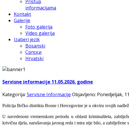
Pristup
informacijama
Kontakt
Galerije
Foto galerija
Video galerija
Izaberi jezik
Bosanski
Српски
Hrvatski
Servisne informacije 11.05.2026. godine
Kategorija:
Servisne Informacije
Objavljeno: Ponedjeljak, 1
Policija Brčko distrikta Bosne i Hercegovine je u okviru svojih nadlež
U navedenom vremenskom periodu u oblasti kriminaliteta, zabiljež
krivična djela, narušavanja javnog reda i mira nije bilo, a zabilježene 