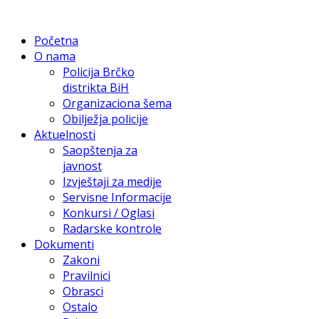
Početna
O nama
Policija Brčko
distrikta BiH
Organizaciona šema
Obilježja policije
Aktuelnosti
Saopštenja za
javnost
Izvještaji za medije
Servisne Informacije
Konkursi / Oglasi
Radarske kontrole
Dokumenti
Zakoni
Pravilnici
Obrasci
Ostalo