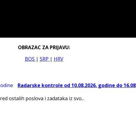
OBRAZAC ZA PRIJAVU:
BOS
|
SRP
|
HRV
Radarske kontrole od 10.08.2026. godine do 16.08
red ostalih poslova i zadataka iz svo...