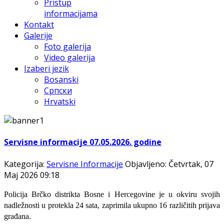
Pristup
informacijama
Kontakt
Galerije
Foto galerija
Video galerija
Izaberi jezik
Bosanski
Српски
Hrvatski
Servisne informacije 07.05.2026. godine
Kategorija:
Servisne Informacije
Objavljeno: Četvrtak, 07
Maj 2026 09:18
Policija Brčko distrikta Bosne i Hercegovine je u okviru svojih
nadležnosti u protekla 24 sata, zaprimila ukupno 16 različitih prijava
građana.