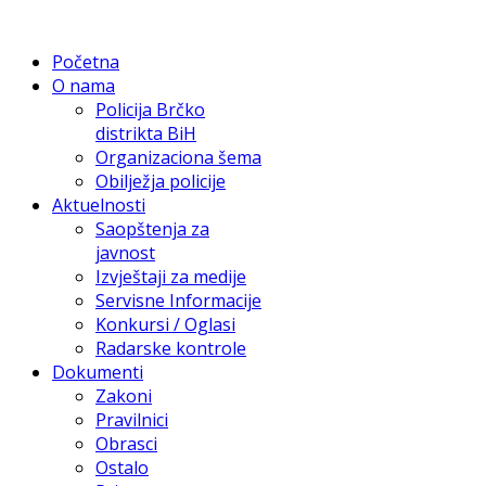
Početna
O nama
Policija Brčko
distrikta BiH
Organizaciona šema
Obilježja policije
Aktuelnosti
Saopštenja za
javnost
Izvještaji za medije
Servisne Informacije
Konkursi / Oglasi
Radarske kontrole
Dokumenti
Zakoni
Pravilnici
Obrasci
Ostalo