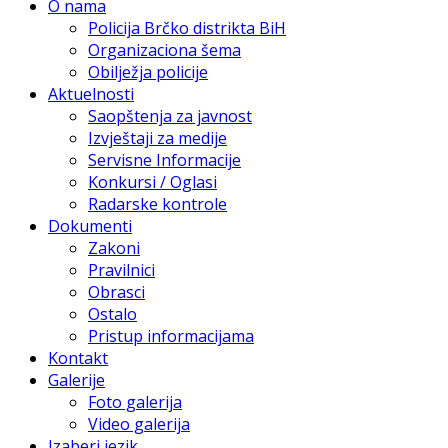
O nama
Policija Brčko distrikta BiH
Organizaciona šema
Obilježja policije
Aktuelnosti
Saopštenja za javnost
Izvještaji za medije
Servisne Informacije
Konkursi / Oglasi
Radarske kontrole
Dokumenti
Zakoni
Pravilnici
Obrasci
Ostalo
Pristup informacijama
Kontakt
Galerije
Foto galerija
Video galerija
Izaberi jezik