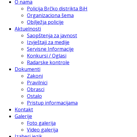
O nama
Policija Brčko distrikta BiH
Organizaciona šema
Obilježja policije
Aktuelnosti
Saopštenja za javnost
Izvještaji za medije
Servisne Informacije
Konkursi / Oglasi
Radarske kontrole
Dokumenti
Zakoni
Pravilnici
Obrasci
Ostalo
Pristup informacijama
Kontakt
Galerije
Foto galerija
Video galerija
Izaberi jezik