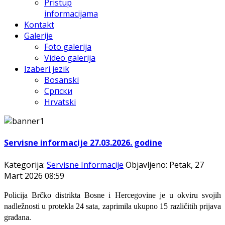
Pristup
informacijama
Kontakt
Galerije
Foto galerija
Video galerija
Izaberi jezik
Bosanski
Српски
Hrvatski
Servisne informacije 27.03.2026. godine
Kategorija:
Servisne Informacije
Objavljeno: Petak, 27
Mart 2026 08:59
Policija Brčko distrikta Bosne i Hercegovine je u okviru svojih
nadležnosti u protekla 24 sata, zaprimila ukupno 15 različitih prijava
građana.