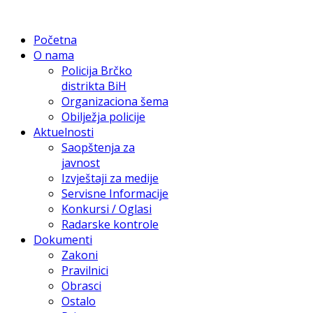
Početna
O nama
Policija Brčko
distrikta BiH
Organizaciona šema
Obilježja policije
Aktuelnosti
Saopštenja za
javnost
Izvještaji za medije
Servisne Informacije
Konkursi / Oglasi
Radarske kontrole
Dokumenti
Zakoni
Pravilnici
Obrasci
Ostalo