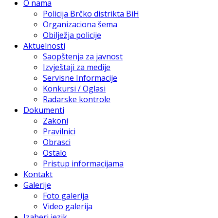
O nama
Policija Brčko distrikta BiH
Organizaciona šema
Obilježja policije
Aktuelnosti
Saopštenja za javnost
Izvještaji za medije
Servisne Informacije
Konkursi / Oglasi
Radarske kontrole
Dokumenti
Zakoni
Pravilnici
Obrasci
Ostalo
Pristup informacijama
Kontakt
Galerije
Foto galerija
Video galerija
Izaberi jezik