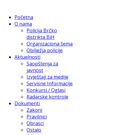
Početna
O nama
Policija Brčko
distrikta BiH
Organizaciona šema
Obilježja policije
Aktuelnosti
Saopštenja za
javnost
Izvještaji za medije
Servisne Informacije
Konkursi / Oglasi
Radarske kontrole
Dokumenti
Zakoni
Pravilnici
Obrasci
Ostalo