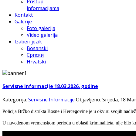
Pristup
informacijama
Kontakt
Galerije
Foto galerija
Video galerija
Izaberi jezik
Bosanski
Српски
Hrvatski
Servisne informacije 18.03.2026. godine
Kategorija:
Servisne Informacije
Objavljeno: Srijeda, 18 Ma
Policija Brčko distrikta Bosne i Hercegovine je u okviru svojih nadležn
U navedenom vremenskom periodu u oblasti kriminaliteta, nije bilo kriv