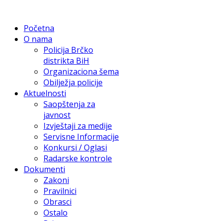
Početna
O nama
Policija Brčko
distrikta BiH
Organizaciona šema
Obilježja policije
Aktuelnosti
Saopštenja za
javnost
Izvještaji za medije
Servisne Informacije
Konkursi / Oglasi
Radarske kontrole
Dokumenti
Zakoni
Pravilnici
Obrasci
Ostalo