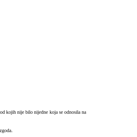
od kojih
nije bilo nijedne
koja
se
odnosila na
ezgoda.