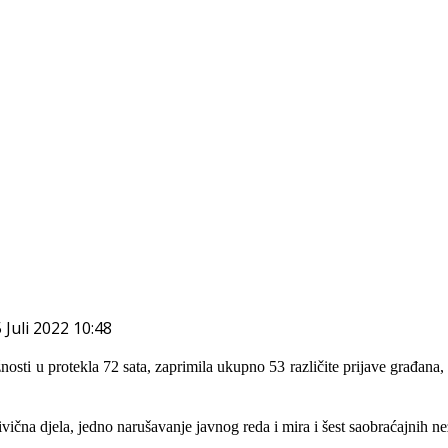
 Juli 2022 10:48
nosti u protekl
а
72 sat
а
, zaprimila ukupn
o
53
različite
prijave građana,
ivična djela, jedno narušavanje javnog reda i mira i šest saobraćajnih n