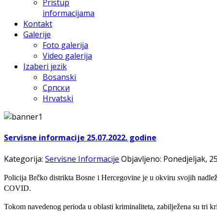
Pristup
informacijama
Kontakt
Galerije
Foto galerija
Video galerija
Izaberi jezik
Bosanski
Српски
Hrvatski
Servisne informacije 25.07.2022. godine
Kategorija:
Servisne Informacije
Objavljeno: Ponedjeljak, 25
Policija Brčko distrikta Bosne i Hercegovine je u okviru svojih nadlež
C
OVID.
Tokom navedenog perioda u oblasti kriminaliteta, zabilježena su tri kr