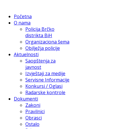
Početna
O nama
Policija Brčko
distrikta BiH
Organizaciona šema
Obilježja policije
Aktuelnosti
Saopštenja za
javnost
Izvještaji za medije
Servisne Informacije
Konkursi / Oglasi
Radarske kontrole
Dokumenti
Zakoni
Pravilnici
Obrasci
Ostalo