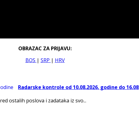
OBRAZAC ZA PRIJAVU:
BOS
|
SRP
|
HRV
Radarske kontrole od 10.08.2026. godine do 16.08
red ostalih poslova i zadataka iz svo...