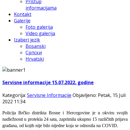
Pristup
informacijama
Kontakt
Galerije
Foto galerija
Video galerija
Izaberi jezik
Bosanski
Српски
Hrvatski
Servisne informacije 15.07.2022. godine
Kategorija:
Servisne Informacije
Objavljeno: Petak, 15 Juli
2022 11:34
Policija Brčko distrikta Bosne i Hercegovine je u okviru svojih
nadležnosti u protekl
а
24 sat
а
, zaprimila ukupn
o
15
različitih
prijava
građana,
od kojih
nije bilo nijedne
koja
se
odnosila na
C
OVID.