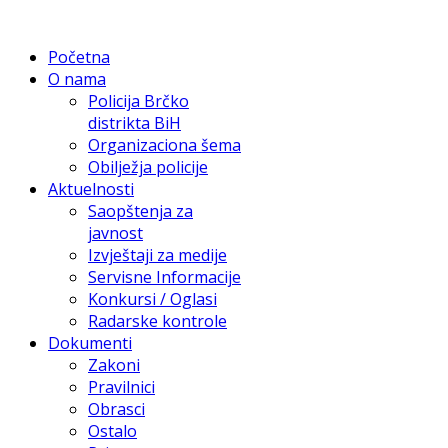
Početna
O nama
Policija Brčko
distrikta BiH
Organizaciona šema
Obilježja policije
Aktuelnosti
Saopštenja za
javnost
Izvještaji za medije
Servisne Informacije
Konkursi / Oglasi
Radarske kontrole
Dokumenti
Zakoni
Pravilnici
Obrasci
Ostalo