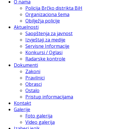
O nama
Policija Brčko distrikta BiH
Organizaciona šema
Obilježja policije
Aktuelnosti
Saopštenja za javnost
Izvještaji za medije
Servisne Informacije
Konkursi / Oglasi
Radarske kontrole
Dokumenti
Zakoni
Pravilnici
Obrasci
Ostalo
Pristup informacijama
Kontakt
Galerije
Foto galerija
Video galerija
Izaberi jezik