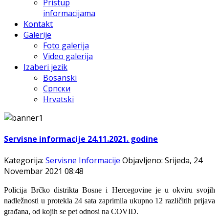
Pristup
informacijama
Kontakt
Galerije
Foto galerija
Video galerija
Izaberi jezik
Bosanski
Српски
Hrvatski
Servisne informacije 24.11.2021. godine
Kategorija:
Servisne Informacije
Objavljeno: Srijeda, 24
Novembar 2021 08:48
Policija Brčko distrikta Bosne i Hercegovine je u okviru svojih
nadležnosti u protekla
24
sata zaprimila ukupno
12
različitih prijava
građana,
od kojih se pet
odnosi na
C
OVID.