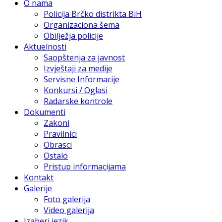
O nama
Policija Brčko distrikta BiH
Organizaciona šema
Obilježja policije
Aktuelnosti
Saopštenja za javnost
Izvještaji za medije
Servisne Informacije
Konkursi / Oglasi
Radarske kontrole
Dokumenti
Zakoni
Pravilnici
Obrasci
Ostalo
Pristup informacijama
Kontakt
Galerije
Foto galerija
Video galerija
Izaberi jezik