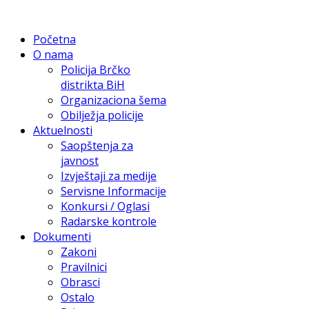
Početna
O nama
Policija Brčko
distrikta BiH
Organizaciona šema
Obilježja policije
Aktuelnosti
Saopštenja za
javnost
Izvještaji za medije
Servisne Informacije
Konkursi / Oglasi
Radarske kontrole
Dokumenti
Zakoni
Pravilnici
Obrasci
Ostalo