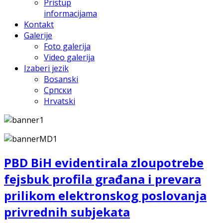
Pristup
informacijama
Kontakt
Galerije
Foto galerija
Video galerija
Izaberi jezik
Bosanski
Српски
Hrvatski
PBD BiH evidentirala zloupotrebe
fejsbuk profila građana i prevara
prilikom elektronskog poslovanja
privrednih subjekata