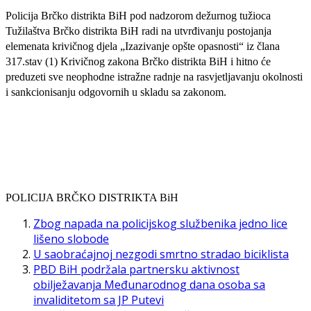
Policija Brčko distrikta BiH pod nadzorom dežurnog tužioca
Tužilaštva Brčko distrikta BiH radi na utvrđivanju postojanja
elemenata krivičnog djela „Izazivanje opšte opasnosti“ iz člana
317.stav (1) Krivičnog zakona Brčko distrikta BiH i hitno će
preduzeti sve neophodne istražne radnje na rasvjetljavanju okolnosti
i sankcionisanju odgovornih u skladu sa zakonom.
POLICIJA BRČKO DISTRIKTA BiH
Zbog napada na policijskog službenika jedno lice
lišeno slobode
U saobraćajnoj nezgodi smrtno stradao biciklista
PBD BiH podržala partnersku aktivnost
obilježavanja Međunarodnog dana osoba sa
invaliditetom sa JP Putevi