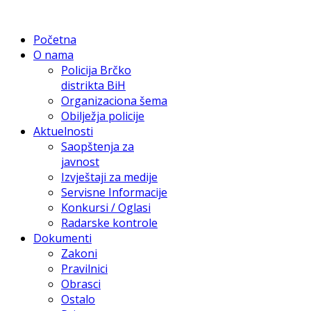
Početna
O nama
Policija Brčko
distrikta BiH
Organizaciona šema
Obilježja policije
Aktuelnosti
Saopštenja za
javnost
Izvještaji za medije
Servisne Informacije
Konkursi / Oglasi
Radarske kontrole
Dokumenti
Zakoni
Pravilnici
Obrasci
Ostalo