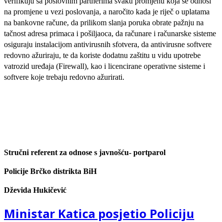
verifikuju sa poslovnim partnerima svaku promjenu koja se odnosi
na promjene u vezi poslovanja, a naročito kada je riječ o uplatama
na bankovne račune, da prilikom slanja poruka obrate pažnju na
tačnost adresa primaca i pošiljaoca, da računare i računarske sisteme
osiguraju instalacijom antivirusnih sfotvera, da antivirusne softvere
redovno ažuriraju, te da koriste dodatnu zaštitu u vidu upotrebe
vatrozid uređaja (Firewall), kao i licencirane operativne sisteme i
softvere koje trebaju redovno ažurirati.
Stručni referent za odnose s javnošću- portparol
Policije Brčko distrikta BiH
Dževida Hukičević
Ministar Katica posjetio Policiju