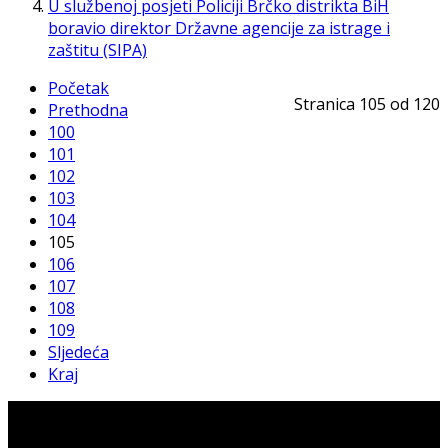
U službenoj posjeti Policiji Brčko distrikta BiH
boravio direktor Državne agencije za istrage i
zaštitu (SIPA)
Početak
Stranica 105 od 120
Prethodna
100
101
102
103
104
105
106
107
108
109
Sljedeća
Kraj