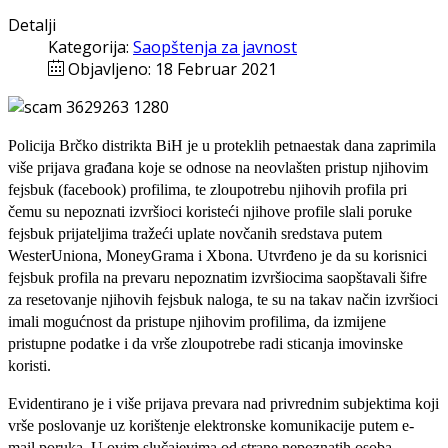
Detalji
Kategorija:
Saopštenja za javnost
Objavljeno: 18 Februar 2021
Policija Brčko distrikta BiH je u proteklih petnaestak dana zaprimila
više prijava građana koje se odnose na neovlašten pristup njihovim
fejsbuk (facebook) profilima, te zloupotrebu njihovih profila pri
čemu su nepoznati izvršioci koristeći njihove profile slali poruke
fejsbuk prijateljima tražeći uplate novčanih sredstava putem
WesterUniona, MoneyGrama i Xbona. Utvrđeno je da su korisnici
fejsbuk profila na prevaru nepoznatim izvršiocima saopštavali šifre
za resetovanje njihovih fejsbuk naloga, te su na takav način izvršioci
imali mogućnost da pristupe njihovim profilima, da izmijene
pristupne podatke i da vrše zloupotrebe radi sticanja imovinske
koristi.
Evidentirano je i više prijava prevara nad privrednim subjektima koji
vrše poslovanje uz korištenje elektronske komunikacije putem e-
mail poruka. U ovim slučajevima od strane nepoznatih osoba