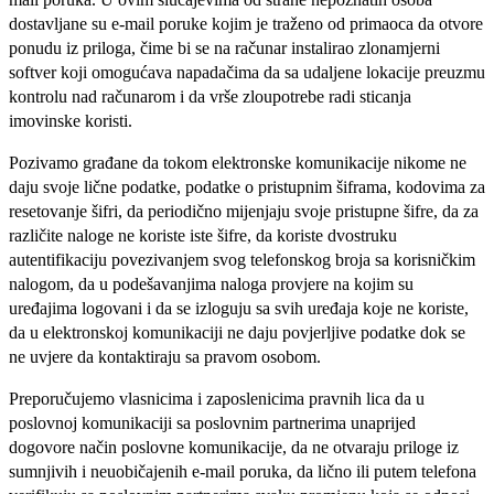
dostavljane su e-mail poruke kojim je traženo od primaoca da otvore
ponudu iz priloga, čime bi se na računar instalirao zlonamjerni
softver koji omogućava napadačima da sa udaljene lokacije preuzmu
kontrolu nad računarom i da vrše zloupotrebe radi sticanja
imovinske koristi.
Pozivamo građane da tokom elektronske komunikacije nikome ne
daju svoje lične podatke, podatke o pristupnim šiframa, kodovima za
resetovanje šifri, da periodično mijenjaju svoje pristupne šifre, da za
različite naloge ne koriste iste šifre, da koriste dvostruku
autentifikaciju povezivanjem svog telefonskog broja sa korisničkim
nalogom, da u podešavanjima naloga provjere na kojim su
uređajima logovani i da se izloguju sa svih uređaja koje ne koriste,
da u elektronskoj komunikaciji ne daju povjerljive podatke dok se
ne uvjere da kontaktiraju sa pravom osobom.
Preporučujemo vlasnicima i zaposlenicima pravnih lica da u
poslovnoj komunikaciji sa poslovnim partnerima unaprijed
dogovore način poslovne komunikacije, da ne otvaraju priloge iz
sumnjivih i neuobičajenih e-mail poruka, da lično ili putem telefona