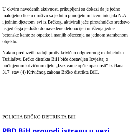
U okviru navedenih aktivnosti prikupljeni su dokazi da je jedno
maloljetno lice u društvu sa jednim punoljetnim licem inicijala N.A.
i jednim djetetom, svi iz Brčkog, aktivirali jače pirotehničko sredstvo
usljed čega je došlo do navedene detonacije i uništenja jedne
betonske kante za otpatke i manjih oštećenja na jednom stambenom
objektu.
Nakon preduzetih radnji protiv krivično odgovornog maloljetnika
Tužilaštvu Brčko distrikta BiH biće dostavljen Izvještaj o
počinjenom krivičnom djelu „Izazivanje opšte opasnosti“ iz člana
317. stav (4) Krivičnog zakona Brčko distrikta BiH.
POLICIJA BRČKO DISTRIKTA BiH
PBD BiH provodi istragu u vezi