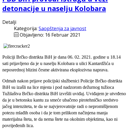
detonacije u naselju Kolobara
Detalji
Kategorija:
Saopštenja za javnost
Objavljeno: 16 Februar 2021
Policiji Brčko distrikta BiH je dana 06. 02. 2021. godine u 18.14
sati prijavljeno da je u naselju Kolobara u ulici Kantardžića u
neposrednoj blizini česme aktivirana eksplozivna naprava.
Odmah nakon prijave policijski službenici Policije Brčko distrikta
BiH su izašli na lice mjesta i pod nadzorom dežurnog tužioca
Tužilaštva Brčko distrikta BiH izvršili uviđaj. Uviđajem je utvrđeno
da je u betonsku kantu za smeće ubačeno pirotehničko sredstvo
jačeg intenziteta, te da se najvjerovatnije radi o nepromišljenom
potezu mlađih osoba i da je tom prilikom načinjena manja
materijalna šteta, te da nema štete na okolnim objektima, kao ni
povrijeđenih lica.