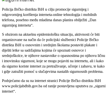
Policija Brčko distrikta BiH u cilju promocije sigurnijeg i
odgovornijeg korištenja interneta-online tehnologija i mobilnih
telefona, posebno među mladima danas planira obilježiti „Dan
sigurnijeg interneta“.
S obzirom na aktuelnu epidemiološku situaciju, aktivnosti će biti
organizovane na način da će policijski službenici Policije Brčko
distrikta BiH u osnovnim i srednjim školama postaviti plakate i
dijeliti letke sa sadržajima kojima će upoznati osnovce i
srednjoškolce, te njihove nastavnike o opasnostima po njihovu ličnu
i imovinsku sigurnost, koje se mogu pojaviti na internetu, ali i kako
da sigurno koriste internet za pretraživanje, učenje i zabavu, te kako
i gdje zatražiti pomoć u slučajevima nastalih sigurnosnih problema.
Podsjećamo da su na internet stranici Policije Brčko distrikta BiH
www.policijabdbih.gov.ba od ranije postavljena uputstva za „sigurni
internet“.