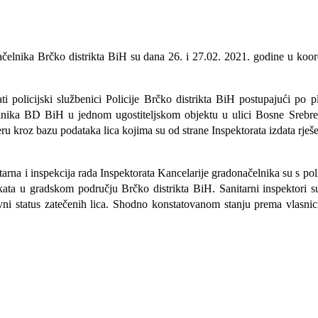
načelnika
Brčko distrikta BiH
su dana 26.
i 27.
02. 2021. godine
u koor
ati
policijski službenici Policije Brčko distrikta BiH
po
stupajući po p
ačelnika BD BiH u jednom
ugostiteljskom objektu u ulici Bosne Srebr
er
u
kroz bazu podataka lica kojima su od strane Inspektorata izdata rješen
tarna i inspekcija rada Inspektorata Kancelarije gradonačelnika su s pol
kata u gradskom području Brčko distrikta BiH. Sanitarni inspektori su
vni status zatečenih lica. Shodno konstatovanom stanju prema vlasnici