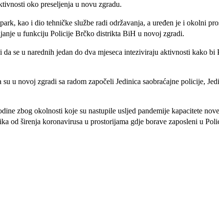
ktivnosti oko preseljenja u novu zgradu.
i park, kao i dio tehničke službe radi održavanja, a uređen je i okolni p
ljanje u funkciju Policije Brčko distrikta BiH u novoj zgradi.
 da se u narednih jedan do dva mjeseca inteziviraju aktivnosti kako bi P
a su u novoj zgradi sa radom započeli Jedinica saobraćajne policije, Jedin
dine zbog okolnosti koje su nastupile usljed pandemije kapacitete nove 
izika od širenja koronavirusa u prostorijama gdje borave zaposleni u Poli