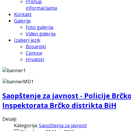
Pristup
informacijama
Kontakt
Galerije
Foto galerija
Video galerija
Izaberi jezik
Bosanski
Српски
Hrvatski
Saopštenje za javnost - Policije Brčk
Inspektorata Brčko distrikta BiH
Detalji
Kategorija:
Saopštenja za javnost