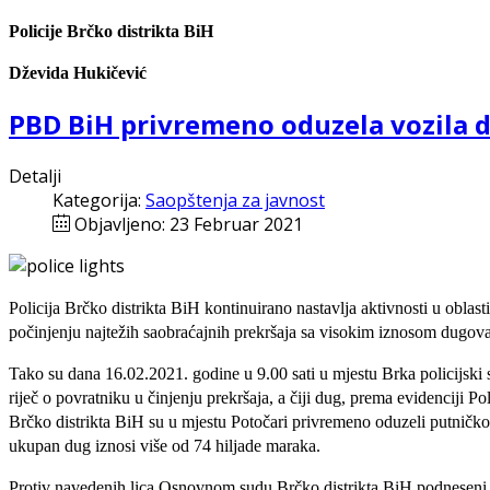
Policije Brčko distrikta BiH
Dževida Hukičević
PBD BiH privremeno oduzela vozila d
Detalji
Kategorija:
Saopštenja za javnost
Objavljeno: 23 Februar 2021
Policija Brčko distrikta BiH kontinuirano nastavlja aktivnosti u oblast
počinjenju najtežih saobraćajnih prekršaja sa visokim iznosom dugo
Tako su dana 16.02.2021. godine u 9.00 sati u mjestu Brka policijski 
riječ o povratniku u činjenju prekršaja, a čiji dug, prema evidenciji Pol
Brčko distrikta BiH su u mjestu Potočari privremeno oduzeli putničko m
ukupan dug iznosi više od 74 hiljade maraka.
Protiv navedenih lica Osnovnom sudu Brčko distrikta BiH podneseni s