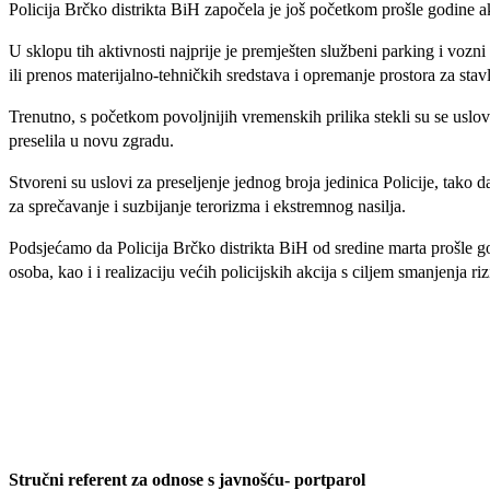
Policija Brčko distrikta BiH započela je još početkom prošle godine a
U sklopu tih aktivnosti najprije je premješten službeni parking i vozn
ili prenos materijalno-tehničkih sredstava i opremanje prostora za stav
Trenutno, s početkom povoljnijih vremenskih prilika stekli su se uslovi
preselila u novu zgradu.
Stvoreni su uslovi za preseljenje jednog broja jedinica Policije, tako d
za sprečavanje i suzbijanje terorizma i ekstremnog nasilja.
Podsjećamo da Policija Brčko distrikta BiH od sredine marta prošle go
osoba, kao i i realizaciju većih policijskih akcija s ciljem smanjenja r
Stručni referent za odnose s javnošću- portparol