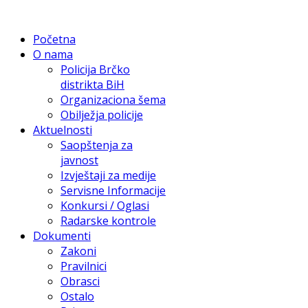
Početna
O nama
Policija Brčko
distrikta BiH
Organizaciona šema
Obilježja policije
Aktuelnosti
Saopštenja za
javnost
Izvještaji za medije
Servisne Informacije
Konkursi / Oglasi
Radarske kontrole
Dokumenti
Zakoni
Pravilnici
Obrasci
Ostalo