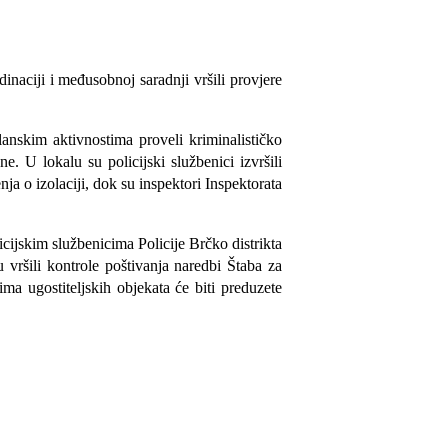
dinacij
i
i međusobn
oj
saradnj
i
vršili provjere
lanskim aktivnostima proveli kriminalističko
ene.
U
lokalu su policijski službenici izvršili
ja o izolaciji
,
dok su inspektori Inspektorata
icijskim službenicima Policije Brčko distrikta
 vršili kontrole poštivanja naredbi Štaba za
ma ugostiteljskih objekata će biti preduzete