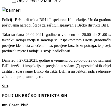
Objavljeno: 02 Mart 2021
Policij
a
Brčko distrikta BiH
i Inspektorat Kancelarije- Ureda grado
poštovanja naredbi Štaba za zaštitu i spašavanje Brčko distrikta BiH.
Tako su
dana 26.02.2021. godine u vremenu od 20.00 do 21.00 s
taktičku radnju
r
acija u saradnji sa Inspektoratom Ureda gradon
provjere identiteta zatečenih lica, provjere kroz bazu potraga, te provj
preduzeli mjere i radnje iz svoje nadležnosti.
Dana 26. i 27.02.2021. godine u vremenu od 20.00 do 23.00 sati s
ani
BiH, izvršili
i
inspekcijske preglede u sedam (7) ugostiteljskih obje
zaštitu i spašavanje Brčko distrikta BiH, a inspektori rada radn
o
pra
zakonom propisane mjere.
ŠEF
POLICIJE BRČKO DISTRIKTA BiH
mr. Goran Pisić