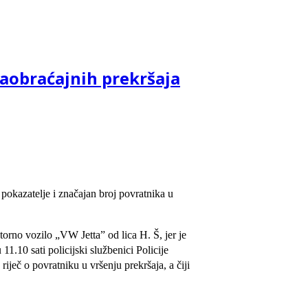
saobraćajnih prekršaja
e pokazatelje i značajan broj povratnika u
orno vozilo „VW Jetta” od lica H. Š, jer je
11.10 sati policijski službenici Policije
iječ o povratniku u vršenju prekršaja, a čiji