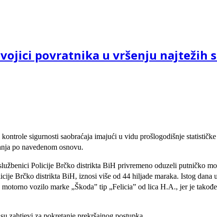
vojici povratnika u vršenju najtežih 
i kontrole sigurnosti saobraćaja imajući u vidu prošlogodišnje statističk
vanja po navedenom osnovu.
službenici Policije Brčko distrikta BiH privremeno oduzeli putničko mot
icije Brčko distrikta BiH, iznosi više od 44 hiljade maraka. Istog dana u 
otorno vozilo marke „Škoda” tip „Felicia” od lica H.A., jer je takođe r
u zahtjevi za pokretanje prekršajnog postupka.