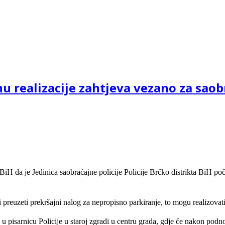
u realizacije zahtjeva vezano za saob
a BiH da je Jedinica saobraćajne policije Policije Brčko distrikta BiH 
li preuzeti prekršajni nalog za nepropisno parkiranje, to mogu realizovat
 pisarnicu Policije u staroj zgradi u centru grada, gdje će nakon podnoš