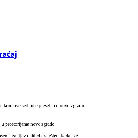
raćaj
početkom ove sedmice preselila u novu zgradu
i u prostorijama nove zgrade.
enja zahtjeva biti obaviješteni kada iste