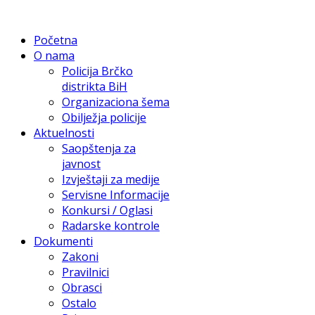
Početna
O nama
Policija Brčko
distrikta BiH
Organizaciona šema
Obilježja policije
Aktuelnosti
Saopštenja za
javnost
Izvještaji za medije
Servisne Informacije
Konkursi / Oglasi
Radarske kontrole
Dokumenti
Zakoni
Pravilnici
Obrasci
Ostalo