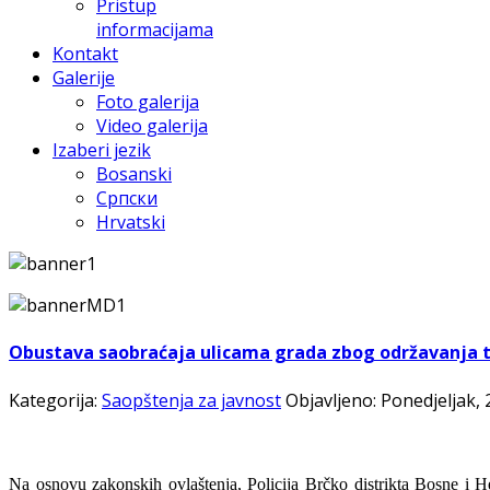
Pristup
informacijama
Kontakt
Galerije
Foto galerija
Video galerija
Izaberi jezik
Bosanski
Српски
Hrvatski
Obustava saobraćaja ulicama grada zbog održavanja tr
Kategorija:
Saopštenja za javnost
Objavljeno: Ponedjeljak, 
Na osnovu zakonskih ovlaštenja, Policija Brčko distrikta Bosne i 