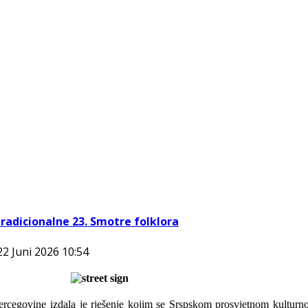
adicionalne 23. Smotre folklora
22 Juni 2026 10:54
Hercegovine izdala je rješenje kojim se Srspskom prosvjetnom kultur