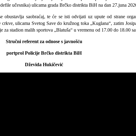
 defile učesnika) ulicama grada Brčko distrikta BiH na dan 27.juna 202
obustavlja saobraćaj, te će se isti odvijati uz upute od strane organi
e crkve, ulicama Svetog Save do kružnog toka „Kuglana“, zatim Josipa
nje za stadion malih sportova „Blatuša“ u vremenu od 17.00 do 18.00 sat
Stručni referent za odnose s javnošću
portprol Policije Brčko distrikta BiH
Dževida Hukičević