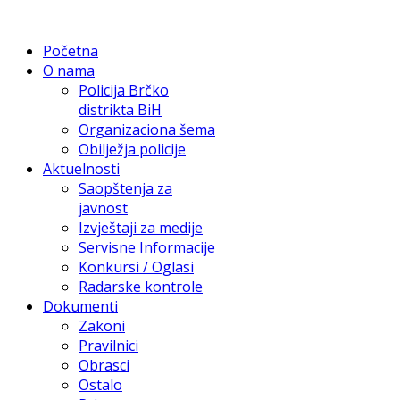
Početna
O nama
Policija Brčko
distrikta BiH
Organizaciona šema
Obilježja policije
Aktuelnosti
Saopštenja za
javnost
Izvještaji za medije
Servisne Informacije
Konkursi / Oglasi
Radarske kontrole
Dokumenti
Zakoni
Pravilnici
Obrasci
Ostalo