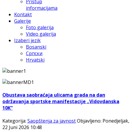
Pristup
informacijama
Kontakt
Galerije
Foto galerija
Video galerija
Izaberi jezik
Bosanski
Српски
Hrvatski
Obustava saobraćaja ulicama grada na dan
održavanja sportske manifestacije „Vidovdanska
10K“
Kategorija:
Saopštenja za javnost
Objavljeno: Ponedjeljak,
22 Juni 2026 10:48