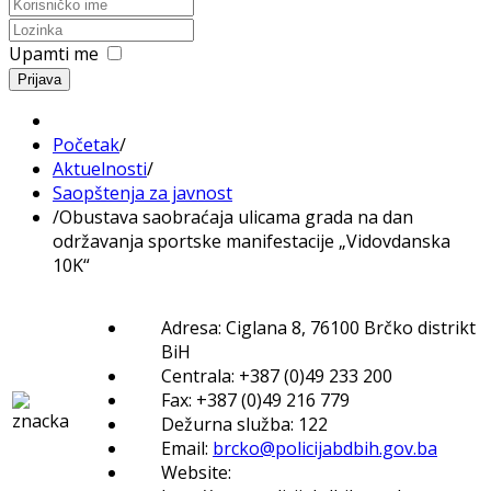
Upamti me
Prijava
Početak
/
Aktuelnosti
/
Saopštenja za javnost
/
Obustava saobraćaja ulicama grada na dan
održavanja sportske manifestacije „Vidovdanska
10K“
Adresa: Ciglana 8, 76100 Brčko distrikt
BiH
Centrala: +387 (0)49 233 200
Fax: +387 (0)49 216 779
Dežurna služba: 122
Email:
brcko@policijabdbih.gov.ba
Website: