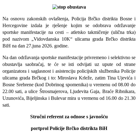
Na osnovu zakonskih ovlaštenja, Policija Brčko distrikta Bosne i
Hercegovine izdala je rješenje kojim se odobrava održavanje
sportske manifestacije na cesti – atletsko takmičenje (ulična trka)
pod nazivom „Vidovdanska 10K“ ulicama grada Brčko distrikta
BiH na dan 27.juna 2026. godine.
Na dan održavanja sportske manifestacije privremeno i selektivno se
obustavlja saobraćaj, te će se isti odvijati uz upute od strane
organizatora i saglasnost i asistenciju policijskih službenika Policije
ulicama grada Brčkog i to: Miroslava Krleže, zatim Tina Ujevića i
Bosne Srebrene (kod Dobrinog spomenika) u vremenu od 08.00 do
22.00 sati, a ulice Štrosmajerova, Ljudevita Gaja, Braće Ribnikara,
Uzunovića, Bijeljinska i Bulevar mira u vremenu od 16.00 do 21.30
sati.
Stručni referent za odnose s javnošću
portprol Policije Brčko distrikta BiH