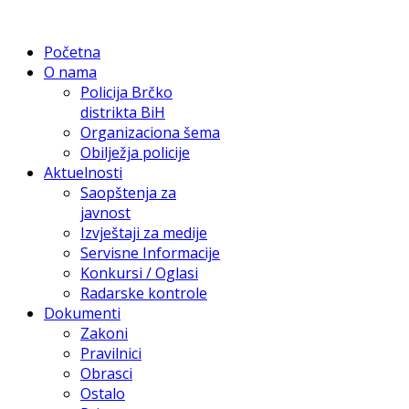
Početna
O nama
Policija Brčko
distrikta BiH
Organizaciona šema
Obilježja policije
Aktuelnosti
Saopštenja za
javnost
Izvještaji za medije
Servisne Informacije
Konkursi / Oglasi
Radarske kontrole
Dokumenti
Zakoni
Pravilnici
Obrasci
Ostalo