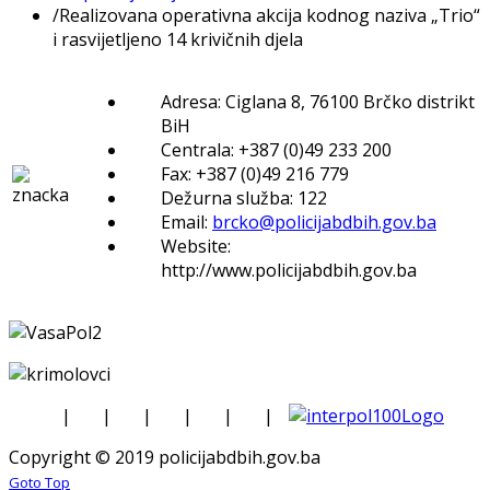
/
Realizovana operativna akcija kodnog naziva „Trio“
i rasvijetljeno 14 krivičnih djela
Adresa: Ciglana 8, 76100 Brčko distrikt
BiH
Centrala: +387 (0)49 233 200
Fax: +387 (0)49 216 779
Dežurna služba: 122
Email:
brcko@policijabdbih.gov.ba
Website:
http://www.policijabdbih.gov.ba
|
|
|
|
|
|
Copyright © 2019 policijabdbih.gov.ba
Goto Top