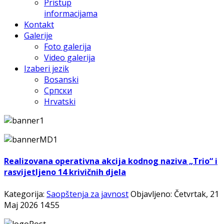
Pristup
informacijama
Kontakt
Galerije
Foto galerija
Video galerija
Izaberi jezik
Bosanski
Српски
Hrvatski
Realizovana operativna akcija kodnog naziva „Trio“ i
rasvijetljeno 14 krivičnih djela
Kategorija:
Saopštenja za javnost
Objavljeno: Četvrtak, 21
Maj 2026 14:55