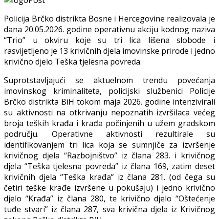
Policija Brčko distrikta Bosne i Hercegovine realizovala je
dana 20.05.2026. godine operativnu akciju kodnog naziva
“Trio” u okviru koje su tri lica lišena slobode i
rasvijetljeno je 13 krivičnih djela imovinske prirode i jedno
krivično djelo Teška tjelesna povreda.
Suprotstavljajući se aktuelnom trendu povećanja
imovinskog kriminaliteta, policijski službenici Policije
Brčko distrikta BiH tokom maja 2026. godine intenzivirali
su aktivnosti na otkrivanju nepoznatih izvršilaca većeg
broja teških krađa i krađa počinjenih u užem gradskom
području. Operativne aktivnosti rezultirale su
identifikovanjem tri lica koja se sumnjiče za izvršenje
krivičnog djela “Razbojništvo” iz člana 283. i krivičnog
djela “Teška tjelesna povreda” iz člana 169, zatim deset
krivičnih djela “Teška krađa” iz člana 281. (od čega su
četiri teške krađe izvršene u pokušaju) i jedno krivično
djelo “Krađa” iz člana 280, te krivično djelo “Oštećenje
tuđe stvari” iz člana 287, sva krivična djela iz Krivičnog