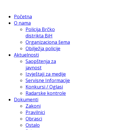
Početna
O nama
Policija Brčko
distrikta BiH
Organizaciona šema
Obilježja policije
Aktuelnosti
Saopštenja za
javnost
Izvještaji za medije
Servisne Informacije
Konkursi / Oglasi
Radarske kontrole
Dokumenti
Zakoni
Pravilnici
Obrasci
Ostalo