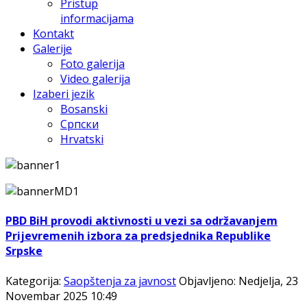
Pristup
informacijama
Kontakt
Galerije
Foto galerija
Video galerija
Izaberi jezik
Bosanski
Српски
Hrvatski
PBD BiH provodi aktivnosti u vezi sa održavanjem
Prijevremenih izbora za predsjednika Republike
Srpske
Kategorija:
Saopštenja za javnost
Objavljeno: Nedjelja, 23
Novembar 2025 10:49