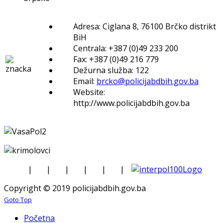
Adresa: Ciglana 8, 76100 Brčko distrikt
BiH
Centrala: +387 (0)49 233 200
Fax: +387 (0)49 216 779
Dežurna služba: 122
Email:
brcko@policijabdbih.gov.ba
Website:
http://www.policijabdbih.gov.ba
|
|
|
|
|
|
Copyright © 2019 policijabdbih.gov.ba
Goto Top
Početna