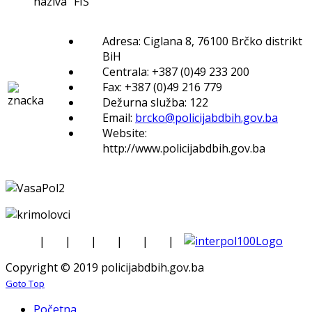
naziva “FIŠ”
Adresa: Ciglana 8, 76100 Brčko distrikt
BiH
Centrala: +387 (0)49 233 200
Fax: +387 (0)49 216 779
Dežurna služba: 122
Email:
brcko@policijabdbih.gov.ba
Website:
http://www.policijabdbih.gov.ba
|
|
|
|
|
|
Copyright © 2019 policijabdbih.gov.ba
Goto Top
Početna