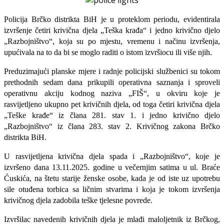
Policija Brčko distrikta BiH je u proteklom periodu, evidentirala
izvršenje četiri krivična djela „Teška krađa“ i jedno krivično djelo
„Razbojništvo“, koja su po mjestu, vremenu i načinu izvršenja,
upućivala na to da bi se moglo raditi o istom izvršiocu ili više njih.
Preduzimajući planske mjere i radnje policijski službenici su tokom
prethodnih sedam dana prikupili operativna saznanja i sproveli
operativnu akciju kodnog naziva „FIŠ“, u okviru koje je
rasvijetljeno ukupno pet krivičnih djela, od toga četiri krivična djela
„Teške krađe“ iz člana 281. stav 1. i jedno krivično djelo
„Razbojništvo“ iz člana 283. stav 2. Krivičnog zakona Brčko
distrikta BiH.
U rasvijetljena krivična djela spada i „Razbojništvo“, koje je
izvršeno dana 13.11.2025. godine u večernjim satima u ul. Braće
Ćuskića, na štetu starije ženske osobe, kada je od iste uz upotrebu
sile otuđena torbica sa ličnim stvarima i koja je tokom izvršenja
krivičnog djela zadobila teške tjelesne povrede.
Izvršilac navedenih krivičnih djela je mlađi maloljetnik iz Brčkog,