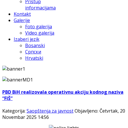
Pristup
informacijama
Kontakt
Galerije
Foto galerija
Video galerija
Izaberi jezik
Bosanski
Српски
Hrvatski
PBD BiH realizovala operativnu akciju kodnog naziva
“FIŠ”
Kategorija:
Saopštenja za javnost
Objavljeno: Četvrtak, 20
Novembar 2025 14:56