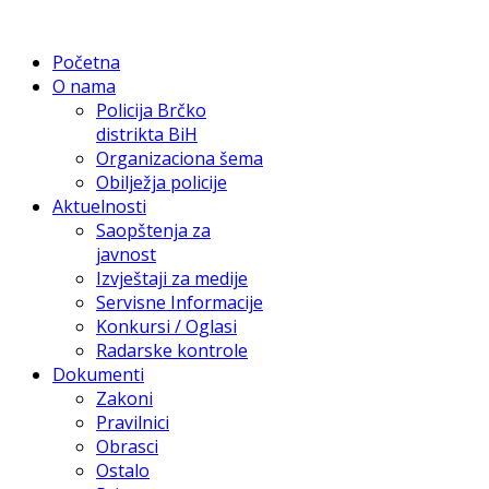
Početna
O nama
Policija Brčko
distrikta BiH
Organizaciona šema
Obilježja policije
Aktuelnosti
Saopštenja za
javnost
Izvještaji za medije
Servisne Informacije
Konkursi / Oglasi
Radarske kontrole
Dokumenti
Zakoni
Pravilnici
Obrasci
Ostalo