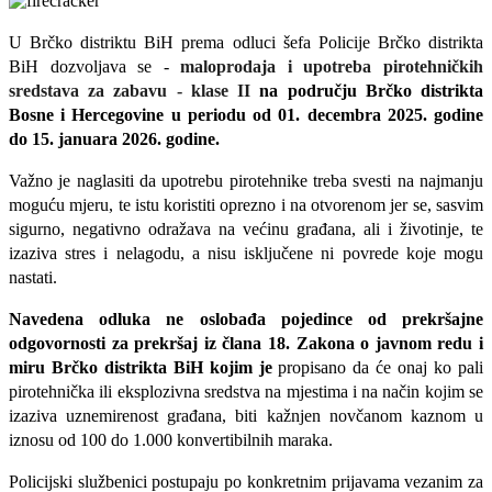
U Brčko distriktu BiH prema
odlu
ci
šefa Policije Brčko distrikta
BiH dozvoljava
se -
maloprodaja i upotreba pirotehničkih
sredstava za zabavu - klase II
na području Brčko distrikta
Bosne i Hercegovine u periodu od 01. decembra 2025. godine
do 15. januara 2026. godine.
Važno je naglasiti da upotrebu pirotehnike treba svesti na najmanju
moguću mjeru, te istu koristiti oprezno i na otvorenom jer se, sasvim
sigurno, negativno odražava na većinu građana, ali i životinje, te
izaziva stres i nelagodu, a nisu isključene ni povrede koje mogu
nastati.
Navedena odluka ne oslobađa pojedince od prekršajne
odgovornosti za prekršaj iz člana 18. Zakona o javnom redu i
miru Brčko distrikta BiH kojim je
propisano da će onaj ko pali
pirotehnička ili eksplozivna sredstva na mjestima i na način kojim se
izaziva uznemirenost građana, biti kažnjen novčanom kaznom u
iznosu od 100 do 1.000 konvertibilnih maraka.
Policijski službenici postupaju po konkretnim prijavama vezanim za