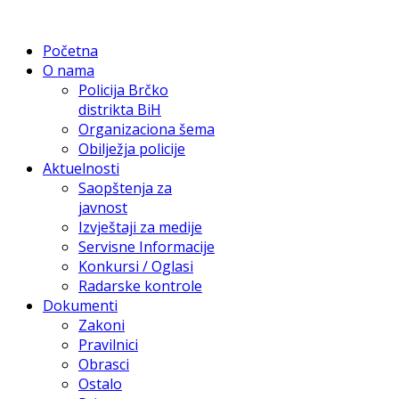
Početna
O nama
Policija Brčko
distrikta BiH
Organizaciona šema
Obilježja policije
Aktuelnosti
Saopštenja za
javnost
Izvještaji za medije
Servisne Informacije
Konkursi / Oglasi
Radarske kontrole
Dokumenti
Zakoni
Pravilnici
Obrasci
Ostalo