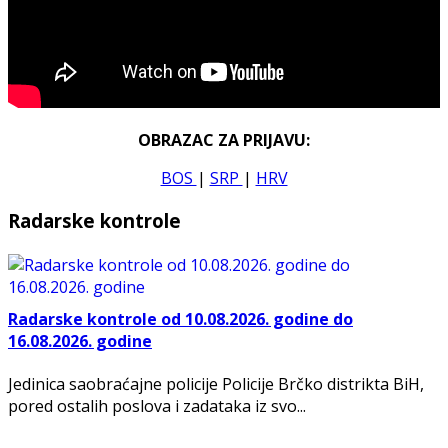
OBRAZAC ZA PRIJAVU:
BOS
|
SRP
|
HRV
Radarske kontrole
Radarske kontrole od 10.08.2026. godine do
16.08.2026. godine
Jedinica saobraćajne policije Policije Brčko distrikta BiH,
pored ostalih poslova i zadataka iz svo...