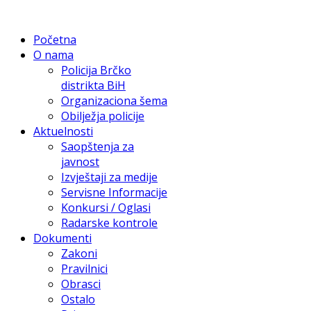
Početna
O nama
Policija Brčko
distrikta BiH
Organizaciona šema
Obilježja policije
Aktuelnosti
Saopštenja za
javnost
Izvještaji za medije
Servisne Informacije
Konkursi / Oglasi
Radarske kontrole
Dokumenti
Zakoni
Pravilnici
Obrasci
Ostalo