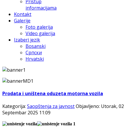
Pristup
informacijama
Kontakt
Galerije
Foto galerija
Video galerija
Izaberi jezik
Bosanski
Српски
Hrvatski
Prodata i uništena oduzeta motorna vozila
Kategorija:
Saopštenja za javnost
Objavljeno: Utorak, 02
Septembar 2025 11:09