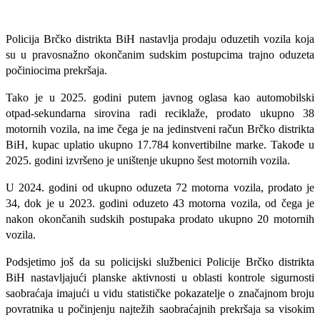
Policija Brčko distrikta BiH nastavlja prodaju oduzetih vozila koja
su u pravosnažno okončanim sudskim postupcima trajno oduzeta
počiniocima prekršaja.
Tako je u 2025. godini putem javnog oglasa kao automobilski
otpad-sekundarna sirovina radi reciklaže, prodato ukupno 38
motornih vozila, na ime čega je na jedinstveni račun Brčko distrikta
BiH, kupac uplatio ukupno 17.784 konvertibilne marke. Takođe u
2025. godini izvršeno je uništenje ukupno šest motornih vozila.
U 2024. godini od ukupno oduzeta 72 motorna vozila, prodato je
34, dok je u 2023. godini oduzeto 43 motorna vozila, od čega je
nakon okončanih sudskih postupaka prodato ukupno 20 motornih
vozila.
Podsjetimo još da su p
olicijski službenici Policije Brčko distrikta
BiH nastavljajući planske aktivnosti u oblasti kontrole sigurnosti
saobraćaja imajući u vidu statističke pokazatelje o značajnom broju
povratnika u počinjenju najtežih saobraćajnih prekršaja sa visokim