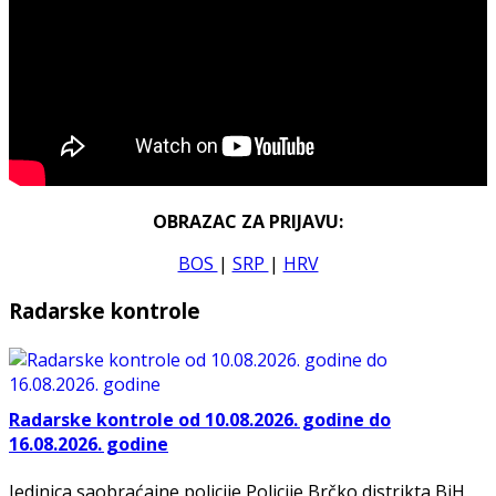
OBRAZAC ZA PRIJAVU:
BOS
|
SRP
|
HRV
Radarske kontrole
Radarske kontrole od 10.08.2026. godine do
16.08.2026. godine
Jedinica saobraćajne policije Policije Brčko distrikta BiH,