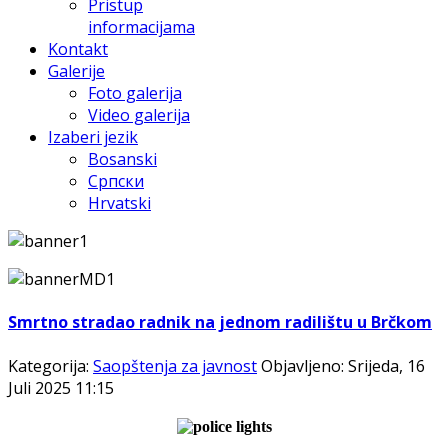
Pristup
informacijama
Kontakt
Galerije
Foto galerija
Video galerija
Izaberi jezik
Bosanski
Српски
Hrvatski
Smrtno stradao radnik na jednom radilištu u Brčkom
Kategorija:
Saopštenja za javnost
Objavljeno: Srijeda, 16
Juli 2025 11:15