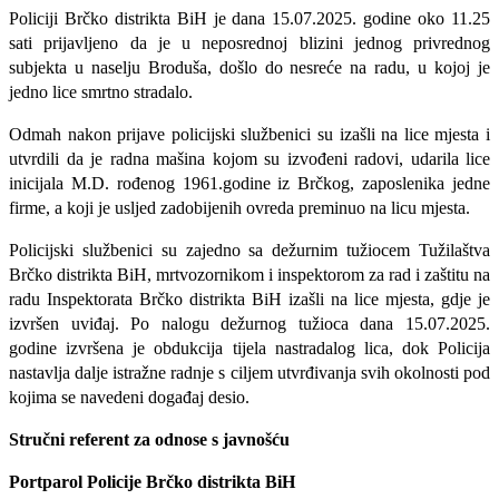
Policiji Brčko distrikta BiH je dana 15.07.2025. godine oko 11.25
sati prijavljeno da je u neposrednoj blizini jednog privrednog
subjekta u naselju Broduša, došlo do nesreće na radu, u kojoj je
jedno lice smrtno stradalo.
Odmah nakon prijave policijski službenici su izašli na lice mjesta i
utvrdili da je radna mašina kojom su izvođeni radovi, udarila lice
inicijala M.D. rođenog 1961.godine iz Brčkog, zaposlenika jedne
firme, a koji je usljed zadobijenih ovreda preminuo na licu mjesta.
Policijski službenici su zajedno sa dežurnim tužiocem Tužilaštva
Brčko distrikta BiH, mrtvozornikom i inspektorom za rad i zaštitu na
radu Inspektorata Brčko distrikta BiH izašli na lice mjesta, gdje je
izvršen uviđaj. Po nalogu dežurnog tužioca dana 15.07.2025.
godine izvršena je obdukcija tijela nastradalog lica, dok Policija
nastavlja dalje istražne radnje s ciljem utvrđivanja svih okolnosti pod
kojima se navedeni događaj desio.
Stručni referent za odnose s javnošću
Portparol Policije Brčko distrikta BiH