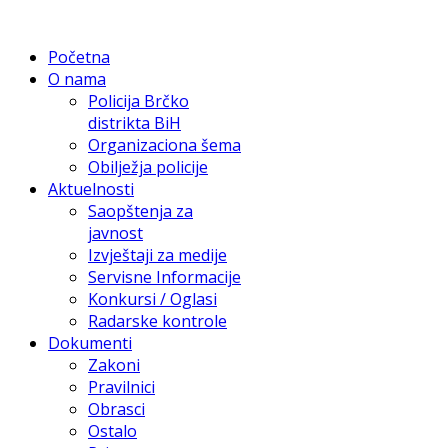
Početna
O nama
Policija Brčko
distrikta BiH
Organizaciona šema
Obilježja policije
Aktuelnosti
Saopštenja za
javnost
Izvještaji za medije
Servisne Informacije
Konkursi / Oglasi
Radarske kontrole
Dokumenti
Zakoni
Pravilnici
Obrasci
Ostalo