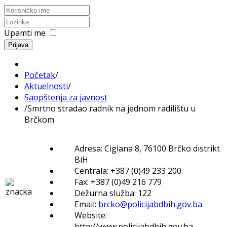
Upamti me
Prijava
Početak
/
Aktuelnosti
/
Saopštenja za javnost
/
Smrtno stradao radnik na jednom radilištu u
Brčkom
Adresa: Ciglana 8, 76100 Brčko distrikt
BiH
Centrala: +387 (0)49 233 200
Fax: +387 (0)49 216 779
Dežurna služba: 122
Email:
brcko@policijabdbih.gov.ba
Website:
http://www.policijabdbih.gov.ba