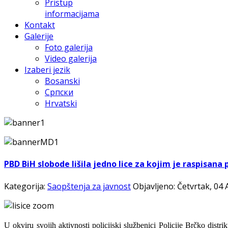
Pristup
informacijama
Kontakt
Galerije
Foto galerija
Video galerija
Izaberi jezik
Bosanski
Српски
Hrvatski
PBD BiH slobode lišila jedno lice za kojim je raspisan
Kategorija:
Saopštenja za javnost
Objavljeno: Četvrtak, 04
U okviru svojih aktivnosti policijski službenici Policije Brčko dist