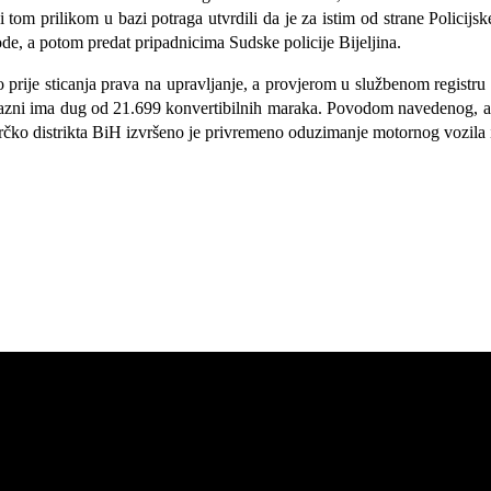
tom prilikom u bazi potraga utvrdili da je za istim od strane Policij
ode, a potom predat pripadnicima Sudske policije Bijeljina.
prije sticanja prava na upravljanje, a provjerom u službenom registru 
ih kazni ima dug od 21.699 konvertibilnih maraka. Povodom navedenog
rčko distrikta BiH izvršeno je privremeno oduzimanje motornog vozila 