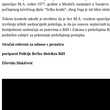
upravljao M.A. rođen 1977. godine u Modriči, nastanjen u Sarajevu i 
počinjenog krivičnog djela “Teška krađa”, zbog čega je isti lišen slob
Tokom kontrole takođe je utvrđeno da je lice M.A. vozilom upravljao 
izvršenju teških saobraćajnih prekršaja, te da po osnovu neplaćen
bezbjednosti saobraćaja na putevima u BiH i Zakona o prekršajima B
podnešen zahtjev za pokretanje prekršajnog postupka.
Stručni referent za odnose s javnošću
portparol Policije Brčko distrikta BiH
Dževida Hukičević