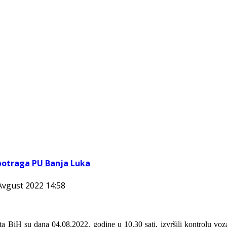
a potraga PU Banja Luka
 Avgust 2022 14:58
rikta BiH su dana 04.08.2022. godine u 10.30 sati, izvršili kontrolu v