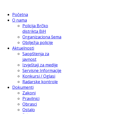
Početna
O nama
Policija Brčko
distrikta BiH
Organizaciona šema
Obilježja policije
Aktuelnosti
Saopštenja za
javnost
Izvještaji za medije
Servisne Informacije
Konkursi / Oglasi
Radarske kontrole
Dokumenti
Zakoni
Pravilnici
Obrasci
Ostalo