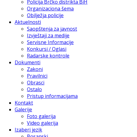
Policija Brčko distrikta BiH
Organizaciona šema
Obilježja policije
Aktuelnosti
Saopštenja za javnost
Izvještaji za medije
Servisne Informacije
Konkursi / Oglasi
Radarske kontrole
Dokumenti
Zakoni
Pravilnici
Obrasci
Ostalo
Pristup informacijama
Kontakt
Galerije
Foto galerija
Video galerija
Izaberi jezik
Bosanski