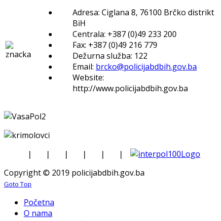
Adresa: Ciglana 8, 76100 Brčko distrikt
BiH
Centrala: +387 (0)49 233 200
Fax: +387 (0)49 216 779
Dežurna služba: 122
Email:
brcko@policijabdbih.gov.ba
Website:
http://www.policijabdbih.gov.ba
|
|
|
|
|
|
Copyright © 2019 policijabdbih.gov.ba
Goto Top
Početna
O nama