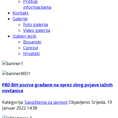
Pristup
informacijama
Kontakt
Galerije
Foto galerija
Video galerija
Izaberi jezik
Bosanski
Српски
Hrvatski
PBD BiH poziva građane na oprez zbog pojave lažnih
novčanica
Kategorija:
Saopštenja za javnost
Objavljeno: Srijeda, 19
Januar 2022 14:38