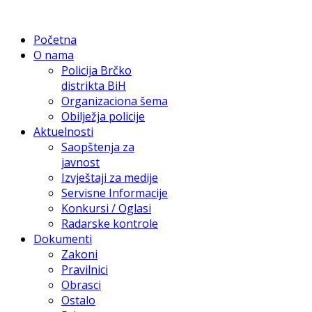
Početna
O nama
Policija Brčko
distrikta BiH
Organizaciona šema
Obilježja policije
Aktuelnosti
Saopštenja za
javnost
Izvještaji za medije
Servisne Informacije
Konkursi / Oglasi
Radarske kontrole
Dokumenti
Zakoni
Pravilnici
Obrasci
Ostalo