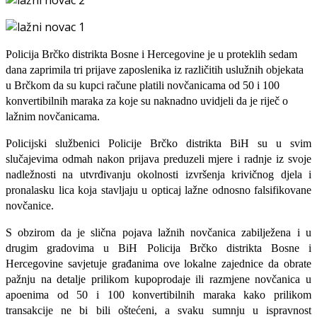
Policija Brčko distrikta Bosne i Hercegovine je u proteklih sedam
dana zaprimila tri prijave zaposlenika iz različitih uslužnih objekata
u Brčkom da su kupci račune platili novčanicama od 50 i 100
konvertibilnih maraka za koje su naknadno uvidjeli da je riječ o
lažnim novčanicama.
Policijski službenici Policije Brčko distrikta BiH su u svim
slučajevima odmah nakon prijava preduzeli mjere i radnje iz svoje
nadležnosti na utvrđivanju okolnosti izvršenja krivičnog djela i
pronalasku lica koja stavljaju u opticaj lažne odnosno falsifikovane
novčanice.
S obzirom da je slična pojava lažnih novčanica zabilježena i u
drugim gradovima u BiH Policija Brčko distrikta Bosne i
Hercegovine savjetuje građanima ove lokalne zajednice da obrate
pažnju na detalje prilikom kupoprodaje ili razmjene novčanica u
apoenima od 50 i 100 konvertibilnih maraka kako prilikom
transakcije ne bi bili oštećeni, a svaku sumnju u ispravnost