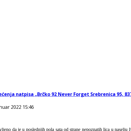
štećenja natpisa „Brčko 92 Never Forget Srebrenica 95, 83
anuar 2022 15:46
ljeno da je u poslednjih pola sata od strane nepoznatih lica u naselju I