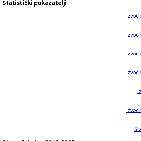
Statistički pokazatelji
Izvod 
Izvod 
Izvod 
Izvod 
I
Izvod 
St