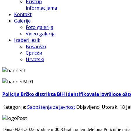
Pristup
informacijama
Kontakt
Galerije
Foto galerija
Video galerija
Izaberi jezik
Bosanski
Српски
Hrvatski
Policija Brčko distrikta BiH identifikovala izvršioce o
Kategorija:
Saopštenja za javnost
Objavljeno: Utorak, 18 J
Dana 09.01.2022. godine u 00,33 sati, putem telefona Policiji je prijav