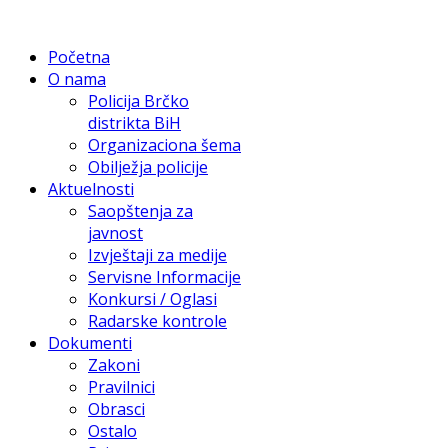
Početna
O nama
Policija Brčko
distrikta BiH
Organizaciona šema
Obilježja policije
Aktuelnosti
Saopštenja za
javnost
Izvještaji za medije
Servisne Informacije
Konkursi / Oglasi
Radarske kontrole
Dokumenti
Zakoni
Pravilnici
Obrasci
Ostalo