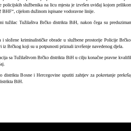
policijskih službenika na licu mjesta je izvršen uviđaj kojom priliko
2 BHF“, cijelom dužinom ispisane vodoravne linije.
ni tužilac Tužilaštva Brčko distrikta BiH, nakon čega su preduzimane
i složene kriminalističke obrade u službene prostorije Policije Brčk
 iz Brčkog koji su u potpunosti priznali
izvršenje navedenog djela.
acija sa Tužilaštvom Brčko distrikta BiH
u cilju
konačne pravne kvalifi
aj.
distrikta Bosne i Hercegovine uputiti zahtjev za pokretanje prekrša
istrikta BiH.