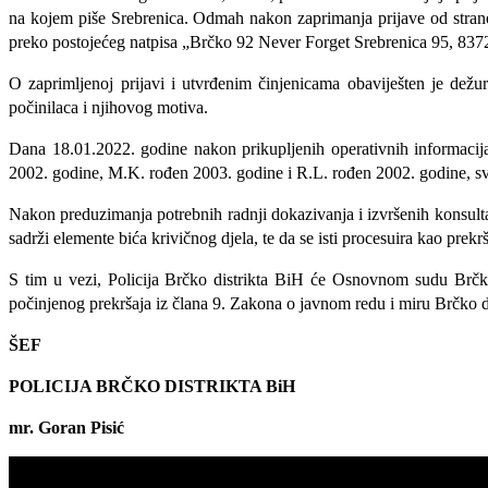
na kojem piše Srebrenica. Od
mah nakon zaprimanja prijave od strane 
preko postojećeg natpisa „Brčko 92 Never Forget Srebrenica 95, 837
O zaprimljenoj prijavi i utvrđenim činjenicama obaviješten je dežur
počinilaca i
njihovog
motiva.
Dana 18.01.2022. godine nakon prikupljenih operativnih informacija 
2002. godine, M.K. rođen 2003. godine i R.L. rođen 2002. godine, svi
N
akon
preduzimanja potrebnih radnji dokazivanja i
izvršenih konsult
sadrži elemente bića krivičnog djela, te da se isti procesuira kao prekrš
S tim u vezi, Policija Brčko distrikta BiH će Osnovnom sudu Brčko 
počinjenog prekršaja iz člana 9. Zakona o javnom redu i miru Brčko d
ŠEF
POLICIJA BRČKO DISTRIKTA BiH
mr. Goran Pisić