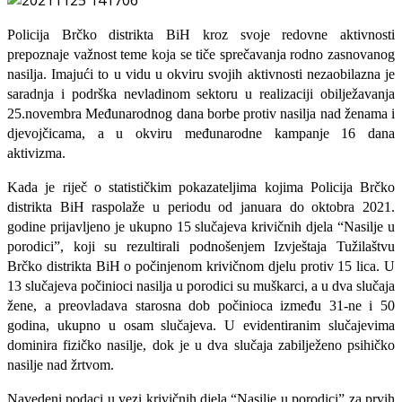
Policija Brčko distrikta BiH kroz svoje redovne aktivnosti
prepoznaje važnost teme koja se tiče sprečavanja rodno zasnovanog
nasilja. Imajući to u vidu u okviru svojih aktivnosti nezaobilazna je
saradnja i podrška nevladinom sektoru u realizaciji obilježavanja
25.novembra Međunarodnog dana borbe protiv nasilja nad ženama i
djevojčicama, a u okviru međunarodne kampanje 16 dana
aktivizma.
Kada je riječ o statističkim pokazateljima kojima Policija Brčko
distrikta BiH raspolaže u periodu od januara do oktobra 2021.
godine prijavljeno je ukupno 15 slučajeva krivičnih djela “Nasilje u
porodici”, koji su rezultirali podnošenjem Izvještaja Tužilaštvu
Brčko distrikta BiH o počinjenom krivičnom djelu protiv 15 lica. U
13 slučajeva počinioci nasilja u porodici su muškarci, a u dva slučaja
žene, a preovladava starosna dob počinioca između 31-ne i 50
godina, ukupno u osam slučajeva. U evidentiranim slučajevima
dominira fizičko nasilje, dok je u dva slučaja zabilježeno psihičko
nasilje nad žrtvom.
Navedeni podaci u vezi krivičnih djela “Nasilje u porodici” za prvih