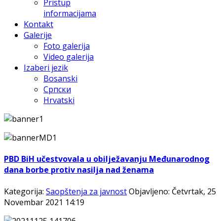
Pristup
informacijama
Kontakt
Galerije
Foto galerija
Video galerija
Izaberi jezik
Bosanski
Српски
Hrvatski
PBD BiH učestvovala u obilježavanju Međunarodnog
dana borbe protiv nasilja nad ženama
Kategorija:
Saopštenja za javnost
Objavljeno: Četvrtak, 25
Novembar 2021 14:19