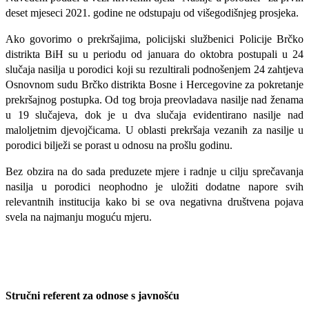
deset mjeseci 2021. godine ne odstupaju od višegodišnjeg prosjeka.
Ako govorimo o prekršajima, policijski službenici Policije Brčko
distrikta BiH su u periodu od januara do oktobra postupali u 24
slučaja nasilja u porodici koji su rezultirali podnošenjem 24 zahtjeva
Osnovnom sudu Brčko distrikta Bosne i Hercegovine za pokretanje
prekršajnog postupka. Od tog broja preovladava nasilje nad ženama
u 19 slučajeva, dok je u dva slučaja evidentirano nasilje nad
maloljetnim djevojčicama. U oblasti prekršaja vezanih za nasilje u
porodici bilježi se porast u odnosu na prošlu godinu.
Bez obzira na do sada preduzete mjere i radnje u cilju sprečavanja
nasilja u porodici neophodno je uložiti dodatne napore svih
relevantnih institucija kako bi se ova negativna društvena pojava
svela na najmanju moguću mjeru.
Stručni referent za odnose s javnošću