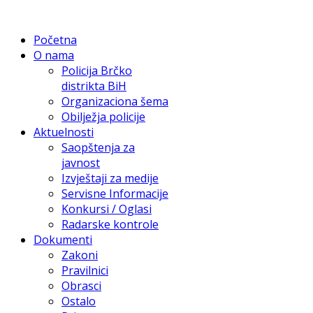
Početna
O nama
Policija Brčko
distrikta BiH
Organizaciona šema
Obilježja policije
Aktuelnosti
Saopštenja za
javnost
Izvještaji za medije
Servisne Informacije
Konkursi / Oglasi
Radarske kontrole
Dokumenti
Zakoni
Pravilnici
Obrasci
Ostalo