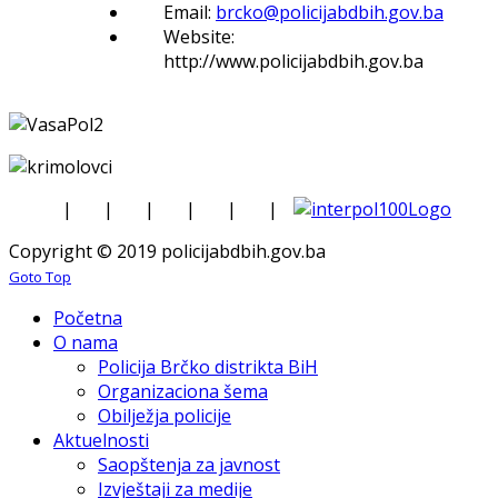
Email:
brcko@policijabdbih.gov.ba
Website:
http://www.policijabdbih.gov.ba
|
|
|
|
|
|
Copyright © 2019 policijabdbih.gov.ba
Goto Top
Početna
O nama
Policija Brčko distrikta BiH
Organizaciona šema
Obilježja policije
Aktuelnosti
Saopštenja za javnost
Izvještaji za medije