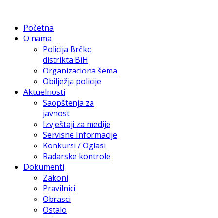
Početna
O nama
Policija Brčko
distrikta BiH
Organizaciona šema
Obilježja policije
Aktuelnosti
Saopštenja za
javnost
Izvještaji za medije
Servisne Informacije
Konkursi / Oglasi
Radarske kontrole
Dokumenti
Zakoni
Pravilnici
Obrasci
Ostalo