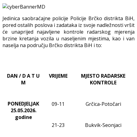
Jedinica saobraćajne policije Policije Brčko distrikta BiH,
pored ostalih poslova i zadataka iz svoje nadležnosti
vršit
će
unaprijed najavljene
kontrole radarskog mjerenja
brzine kretanja vozila u naseljenim mjestima, kao i van
naselja na području Brčko distrikta BiH i to:
DAN / D A T U
VRIJEME
MJESTO RADARSKE
M
KONTROLE
PONEDJELJAK
09-11
Grčica-Potočari
25.05.2026.
godine
21-23
Bukvik-Seonjaci