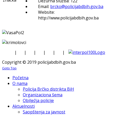
Dežurna služba: 122
Email:
brcko@policijabdbih.gov.ba
Website:
http://www.policijabdbih.gov.ba
|
|
|
|
|
|
Copyright © 2019 policijabdbih.gov.ba
Goto Top
Početna
O nama
Policija Brčko distrikta BiH
Organizaciona šema
Obilježja policije
Aktuelnosti
Saopštenja za javnost