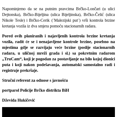
Napominjemo da se na putnim pravcima Brčko-Lončari (u ulici
Dejtonska), Brčko-Bijeljina (ulica Bijeljinska), Brčko-Čelić (ulica
Nikole Tesle) i Brčko-Cerik (¨Malezijski put¨) vrši kontrola brzine
kretanja vozila iz dva smjera pomoću stacionarnih radara.
Pored ovih planiranih i najavljenih kontrola brzine kretanja
vozila, radit će se i nenajavljene kontrole brzine, posebno na
mjestima gdje se razvijaju veće brzine (poslije stacionarnih
radara, u uličnoj mreži grada i sl.) sa pokretnim radarom
„TruCam“, koji je pogodan za postavljanje na bilo kojoj dionici
puta i koji nakon podešavanja, automatski samostalno radi i
registruje prekršaje.
Stručni referent za odnose s javnošću
portparol Policije Brčko distrikta BiH
Dževida Hukičević