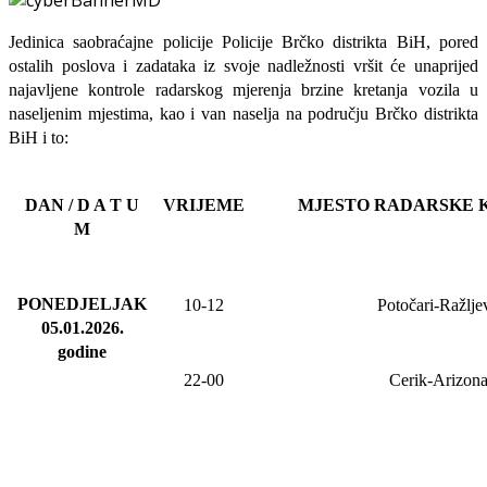
Jedinica saobraćajne policije Policije Brčko distrikta BiH, pored
ostalih poslova i zadataka iz svoje nadležnosti
vršit će
unaprijed
najavljene
kontrole radarskog mjerenja brzine kretanja vozila u
naseljenim mjestima, kao i van naselja na području Brčko distrikta
BiH i to:
DAN / D A T U
VRIJEME
MJESTO RADARSKE 
M
PONEDJELJAK
10-12
Potočari-Ražlje
05.01.2026
.
godine
22-00
Cerik-Arizon