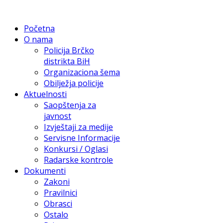
Početna
O nama
Policija Brčko
distrikta BiH
Organizaciona šema
Obilježja policije
Aktuelnosti
Saopštenja za
javnost
Izvještaji za medije
Servisne Informacije
Konkursi / Oglasi
Radarske kontrole
Dokumenti
Zakoni
Pravilnici
Obrasci
Ostalo