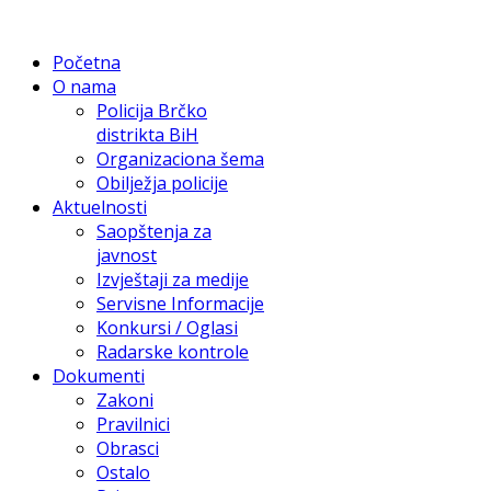
Početna
O nama
Policija Brčko
distrikta BiH
Organizaciona šema
Obilježja policije
Aktuelnosti
Saopštenja za
javnost
Izvještaji za medije
Servisne Informacije
Konkursi / Oglasi
Radarske kontrole
Dokumenti
Zakoni
Pravilnici
Obrasci
Ostalo