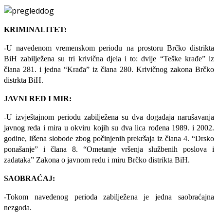
KRIMINALITET:
-U navedenom vremenskom periodu na prostoru Brčko distrikta
BiH zabilježena su tri krivična djela i to: dvije “Teške krađe” iz
člana 281. i jedna “Krađa” iz člana 280. Krivičnog zakona Brčko
distrkta BiH.
JAVNI RED I MIR:
-U izvještajnom periodu zabilježena su dva događaja narušavanja
javnog reda i mira u okviru kojih su dva lica rođena 1989. i 2002.
godine, lišena slobode zbog počinjenih prekršaja iz člana 4. “Drsko
ponašanje” i člana 8. “Ometanje vršenja službenih poslova i
zadataka” Zakona o javnom redu i miru Brčko distrikta BiH.
SAOBRAĆAJ:
-Tokom navedenog perioda zabilježena je jedna saobraćajna
nezgoda.