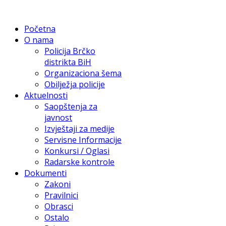
Početna
O nama
Policija Brčko
distrikta BiH
Organizaciona šema
Obilježja policije
Aktuelnosti
Saopštenja za
javnost
Izvještaji za medije
Servisne Informacije
Konkursi / Oglasi
Radarske kontrole
Dokumenti
Zakoni
Pravilnici
Obrasci
Ostalo