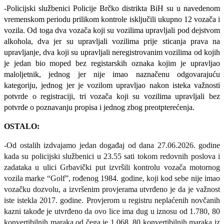
-
Policijski službenici Policije Brčko distrikta BiH su u navedenom
vremenskom periodu prilikom kontrole isključili ukupno 12 vozača i
vozila. Od toga dva vozača koji su vozilima upravljali pod dejstvom
alkohola, dva jer su upravljali vozilima prije sticanja prava na
upravljanje, dva koji su upravljali neregistrovanim vozilima od kojih
je jedan bio moped bez registarskih oznaka kojim je upravljao
maloljetnik, jednog jer nije imao naznačenu odgovarajuću
kategoriju, jednog jer je vozilom upravljao nakon isteka važnosti
potvrde o registraciji, tri vozača koji su vozilima upravljali bez
potvrde o poznavanju propisa i jednog zbog preotpterećenja.
OSTALO:
-Od ostalih izdvajamo jedan događaj od dana 27.06.2026. godine
kada su policijski službenici
u 23.55 sati tokom redovnih poslova i
zadataka u ulici Grbavički put izvršili kontrolu vozača motornog
vozila marke “Golf”, rođenog 1984. godine, koji kod sebe nije imao
vozačku dozvolu, a izvršenim provjerama utvrđeno je da je važnost
iste istekla 2017. godine. Provjerom u registru neplaćenih novčanih
kazni takođe je utvrđeno da ovo lice ima dug u iznosu od 1.780, 80
konvertibilnih maraka od čega je 1.068, 80 konvertibilnih maraka iz