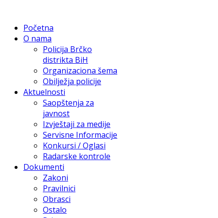
Početna
O nama
Policija Brčko
distrikta BiH
Organizaciona šema
Obilježja policije
Aktuelnosti
Saopštenja za
javnost
Izvještaji za medije
Servisne Informacije
Konkursi / Oglasi
Radarske kontrole
Dokumenti
Zakoni
Pravilnici
Obrasci
Ostalo