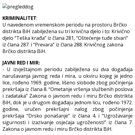
KRIMINALITET
:
U navedenom vremenskom periodu na prostoru Brčko
distrikta BiH zabilježena su tri krivična djelo i to: Krivično
djelo “Teška krađa” iz člana 281, “Oštećenje tuđe stvari”
iz člana 287. i “Prevara” iz člana 288. Krivičnog zakona
Brčko distrikta BiH.
JAVNI RED I MIR:
- U izvještajnom periodu zabilježena su dva događaja
narušavanja javnog reda i mira, u okviru kojeg je jedno
lice, rođeno 1969. godine, lišeno slobode zbog počinjenja
prekršaja iz člana 8. “Ometanje vršenja službenih poslova
i zadataka” Zakona o javnom redu i miru Brčko distrikta
BiH, dok je u drugom događaju jednom licu, rođeno 1972.
godine, uručen prekršajni nalog zbog počinjenja
prekršaja “Drsko ponašanje” iz člana 4. i “Ugrožavanje
sigurnosti i izazivanje osjećaja ugroženosti” iz člana 7.
Zakona o javnom redu i miru Brčko distrikta BiH.