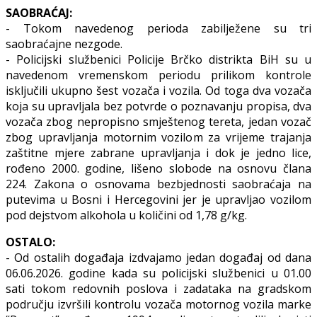
SAOBRAĆAJ:
- Tokom navedenog perioda zabilježene su tri
saobraćajne nezgode.
- Policijski službenici Policije Brčko distrikta BiH su u
navedenom vremenskom periodu prilikom kontrole
isključili ukupno šest vozača i vozila. Od toga dva vozača
koja su upravljala bez potvrde o poznavanju propisa, dva
vozača zbog nepropisno smještenog tereta, jedan vozač
zbog upravljanja motornim vozilom za vrijeme trajanja
zaštitne mjere zabrane upravljanja i dok je jedno lice,
rođeno 2000. godine, lišeno slobode na osnovu člana
224. Zakona o osnovama bezbjednosti saobraćaja na
putevima u Bosni i Hercegovini jer je upravljao vozilom
pod dejstvom alkohola u količini od 1,78 g/kg.
OSTALO:
- Od ostalih događaja izdvajamo jedan događaj od dana
06.06.2026. godine kada su policijski službenici u 01.00
sati tokom redovnih poslova i zadataka na gradskom
području izvršili kontrolu vozača motornog vozila marke