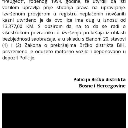
“Peugeot”, rođenog 1994. godine, te utvrdili da isti
vozilom upravlja prije sticanja prava na upravljanje.
Izvršenom provjerom u registru neplaćenih novčanih
kazni utvrđeno je da ovo lice ima dug u iznosu od
13.377,00 KM. S obzirom da na to da se radi o
višestrukom povratniku u izvršenju prekršaja iz oblasti
bezbjednosti saobraćaja, a u skladu s članom 20. stavovi
(1) i (2) Zakona o prekršajima Brčko distrikta BiH,
privremeno je oduzeto motorno vozilo i deponovano u
depozit Policije.
Policija Brčko distrikta
Bosne i Hercegovine