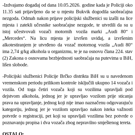
-Izdvajamo događaj od dana 10.05.2026. godine kada je Policiji oko
11.35 sati prijavljeno da se u mjestu Bukvik dogodila saobraćajna
nezgoda. Odmah nakon prijave policijski službenici su izašli na lice
mjesta i zatekli učesnike saobraćajne nezgode, te utvrdili da su u
istoj učestvovali vozači motornih vozila marki „Audi 80“ i
„Mercedes“. Na licu mjesta je izvršen uviđaj, a izvršenim
alkotestiranjem je utvrđeno da vozač motornog vozila „Audi 80“
ima 2,74 g/kg alkohola u organizmu, te je na osnovu člana 224. stav
(2) Zakona o osnovama bezbjednosti saobraćaja na putevima u BiH,
lišen slobode.
-
Policijski službenici Policije Brčko distrikta BiH su u navedenom
vremenskom periodu prilikom kontrole isključili ukupno 14 vozača i
vozila. Od toga četiri vozača koji su vozilima upravljali pod
dejstvom alkohola, jednog jer je upravljao vozilom prije sticanja
prava na upravljanje, jednog koji nije imao naznačenu odgovarajuću
kategoriju, jednog jer je vozilom upravljao nakon isteka važnosti
potvrde o registraciji, pet koji su upravljali vozilima bez potvrde o
poznavanju propisa i dva vozača zbog nepravilno smještenog tereta.
OSTALO: