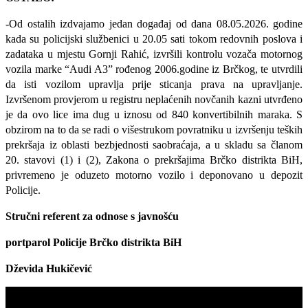
-Od ostalih izdvajamo jedan događaj od dana 08.05.2026. godine
kada su policijski službenici u 20.05 sati tokom redovnih poslova i
zadataka u mjestu Gornji Rahić, izvršili kontrolu vozača motornog
vozila marke “Audi A3” rođenog 2006.godine iz Brčkog, te utvrdili
da isti vozilom upravlja prije sticanja prava na upravljanje.
Izvršenom provjerom u registru neplaćenih novčanih kazni utvrđeno
je da ovo lice ima dug u iznosu od 840 konvertibilnih maraka. S
obzirom na to da se radi o višestrukom povratniku u izvršenju teških
prekršaja iz oblasti bezbjednosti saobraćaja,
a u skladu sa članom
20. stavovi (1) i (2), Zakona o prekršajima Brčko distrikta BiH,
p
rivremeno je oduzeto motorno vozilo i deponovano u depozit
Policije.
Stručni referent za odnose s javnošću
portparol
Policije Brčko distrikta BiH
Dževida Hukičević