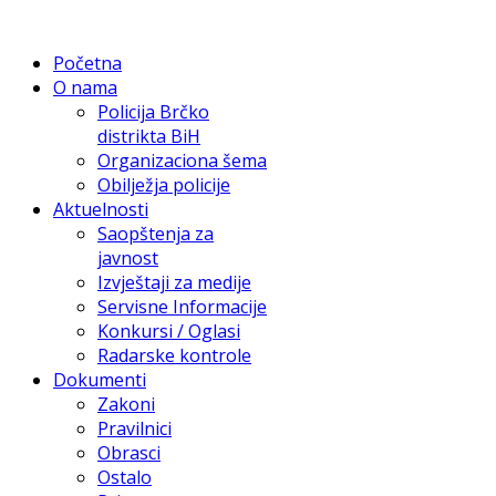
Početna
O nama
Policija Brčko
distrikta BiH
Organizaciona šema
Obilježja policije
Aktuelnosti
Saopštenja za
javnost
Izvještaji za medije
Servisne Informacije
Konkursi / Oglasi
Radarske kontrole
Dokumenti
Zakoni
Pravilnici
Obrasci
Ostalo