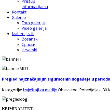
Pristup
informacijama
Kontakt
Galerije
Foto galerija
Video galerija
Izaberi jezik
Bosanski
Српски
Hrvatski
Pregled najznačajnijih sigurnosnih događaja u periodu o
Kategorija:
Izvještaji za medije
Objavljeno: Ponedjeljak, 30 
KRIMINALITET: