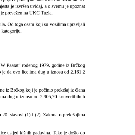
jesta je izvršen uviđaj, a o svemu je upoznat
ih je prevežen na UKC Tuzla.
la. Od toga osam koji su vozilima upravljali
 kategoriju.
 “VW Passat” rođenog 1979. godine iz Brčkog
no je da ovo lice ima dug u iznosu od 2.161,2
iz Brčkog koji je počinio prekršaj iz člana
ma dug u iznosu od 2.905,70 konvertibilnih
 20. stavovi (1) i (2), Zakona o prekršajima
jnice usljed kišnih padavina. Tako je došlo d
o