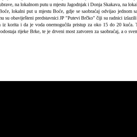
brave, na lokalnom putu u mjestu Jagodnjak i Donja Skakava, na lokal
oće, lokalni put u mjestu Boće, gdje se saobraćaj odvijao jednom sa
mu su o
baviješteni predstavnici JP "Putevi Brčko" čiji su radnici izlazili
la iz korita i da je voda onemogućila pristup za oko 15 do 20 kuća.
dostaja rijeke Brke, te je drveni most zatvoren za saobraćaj, a o sve