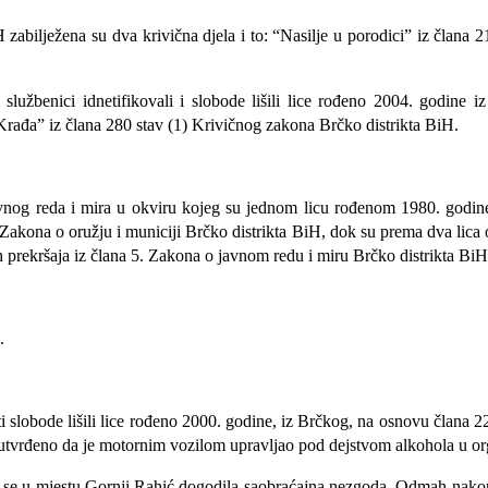
ilježena su dva krivična djela i to: “Nasilje u porodici” iz člana 218
lužbenici idnetifikovali i slobode lišili lice rođeno 2004. godine 
“Krađa” iz člana 280 stav (1) Krivičnog zakona Brčko distrikta BiH.
avnog reda i mira u okviru kojeg su jednom licu rođenom 1980. godin
) Zakona o oružju i municiji Brčko distrikta BiH, dok su prema dva lica 
prekršaja iz člana 5. Zakona o javnom redu i miru Brčko distrikta BiH
.
 slobode lišili lice
rođeno 2000. godine, iz Brčkog, na
osnovu člana 2
 utvrđeno da je motornim vozilom upravljao pod dejstvom alkohola u or
e u mjestu Gornji Rahić dogodila saobraćajna nezgoda. Odmah nakon pri