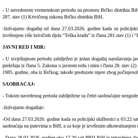
- U navedenom vremenskom periodu na prostoru Brčko distrikta BiH zab
287. stav (1) Krivičnog zakona Brčko distrikta BiH.
-Izdvajamo događaj od dana 27.03.2026. godine kada su policijski s
izvršenjem više krivičnih djela “Teška krađa” iz člana 281.stav (1) i 
JAVNI RED I MIR:
- U izvještajnom periodu zabilježen je jedan događaj narušavanja j
prekršaja iz člana 5. Zakona o javnom redu i miru i člana 28. stav (2
1985. godine, oba iz Brčkog, takođe preduzete mjere zbog počinjenoh 
SAOBRAĆAJ:
- Tokom navedenog perioda zabilježene su četiri saobraćajne nezgode
-Izdvajamo događaje:
-Od dana 27.03.2026. godine kada su policijski službenici u 03.22 sati
saobraćaja na putevima u BiH, a
za koje je izvršenim alkotestiranjem
-
Dana 28.03.2026. godine oko 17.20 sati PBD BiH je prijavljeno da s