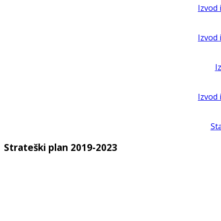
Izvod 
Izvod 
I
Izvod 
St
Strateški plan 2019-2023