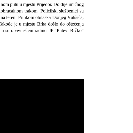
nom putu u mjestu Prijedor. Do dijelimičnog
obraćajnom trakom. Policijski službenici su
 na teren.
P
rilikom obilaska Donjeg Vukšića,
 Takođe je u mjestu Brka došlo do oštećenja
mu su obaviješteni radnici JP "Putevi Brčko"