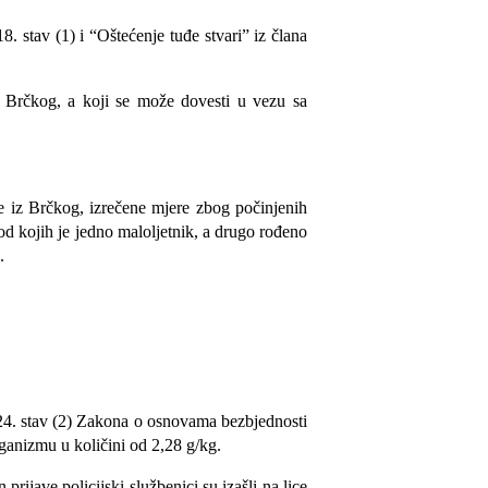
. stav (1) i “Oštećenje tuđe stvari” iz člana
iz Brčkog, a koji se može dovesti u vezu sa
e iz Brčkog, izrečene mjere zbog počinjenih
od kojih je jedno maloljetnik, a drugo rođeno
.
24. stav (2) Zakona o osnovama bezbjednosti
ganizmu u količini od 2,28 g/kg.
jave policijski službenici su izašli na lice