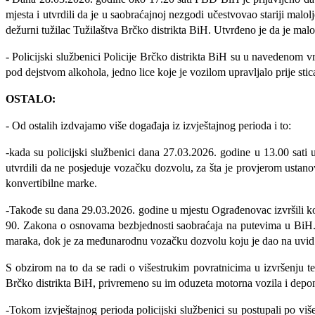
mjesta i utvrdili da je u saobraćajnoj nezgodi učestvovao stariji mal
dežurni tužilac Tužilaštva Brčko distrikta BiH. Utvrđeno je da je mal
-
Policijski službenici Policije Brčko distrikta BiH su u navedenom v
pod dejstvom alkohola, jedno lice koje je vozilom upravljalo prije sti
OSTALO:
- Od ostalih izdvajamo više događaja iz izvještajnog perioda i to:
-kada su policijski službenici dana 27.03.2026. godine u 13.00 sa
utvrdili da ne posjeduje vozačku dozvolu, za šta je provjerom ustano
konvertibilne marke.
-Takođe su dana 29.03.2026. godine u mjestu Ograđenovac izvršili k
90. Zakona o osnovama bezbjednosti saobraćaja na putevima u BiH. 
maraka, dok je za međunarodnu vozačku dozvolu koju je dao na uvid i
S obzirom na to da se radi o višestrukim povratnicima u izvršenju te
Brčko distrikta BiH, p
rivremeno su im oduzeta motorna vozila i depon
-Tokom izvještajnog perioda policijski službenici su postupali po više