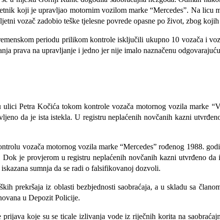
oljetnik koji je upravljao motornim vozilom marke “Mercedes”. Na licu m
oljetni vozač zadobio teške tjelesne povrede opasne po život, zbog koj
remenskom periodu prilikom kontrole isključili ukupno 10 vozača i vozi
canja prava na upravljanje i jedno jer nije imalo naznačenu odgovarajuću
ti u ulici Petra Kočića tokom kontrole vozača motornog vozila marke
vljeno da je ista istekla. U registru neplaćenih novčanih kazni utvrđe
ontrolu vozača motornog vozila marke “Mercedes” rođenog 1988. godine 
Dok je provjerom u registru neplaćenih novčanih kazni utvrđeno da i
skazana sumnja da se radi o falsifikovanoj dozvoli.
ških prekršaja iz oblasti bezbjednosti saobraćaja,
a u skladu sa članom
ovana u Depozit Policije.
 prijava koje su se ticale izlivanja vode iz riječnih korita na saobraća