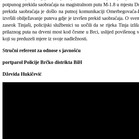
potpunog prekida saobraćaja na magistralnom putu M-1.8 u mjestu Du
prekida saobraćaja je došlo na putnoj komunikaciji Omerbegovaća-B
izvršili obilježavanje puteva gdje je izvršen prekid saobraćaja
. O sve
zaseok Tinjaši, policijski službenici su uočili da se r
ij
eka Tinja izli
prilaznog puta na drveni most kod česme u Brci, uslijed povišenog vo
koji su preduzeli mjere iz svoje nadležnosti.
Stručni referent za odnose s javnošću
portparol
Policije Brčko distrikta BiH
Dževida Hukičević