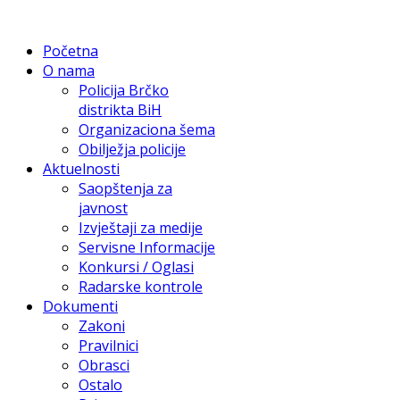
Početna
O nama
Policija Brčko
distrikta BiH
Organizaciona šema
Obilježja policije
Aktuelnosti
Saopštenja za
javnost
Izvještaji za medije
Servisne Informacije
Konkursi / Oglasi
Radarske kontrole
Dokumenti
Zakoni
Pravilnici
Obrasci
Ostalo