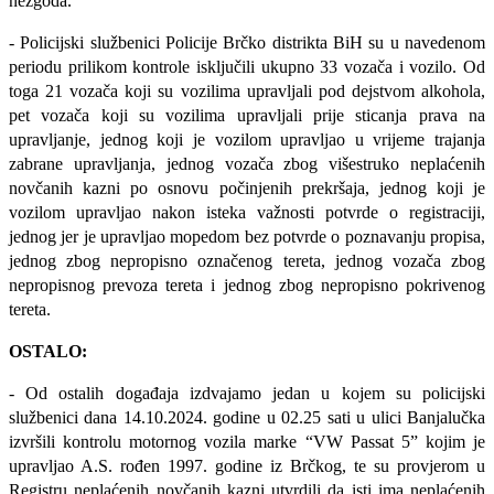
nezgoda.
-
Policijski službenici Policije Brčko distrikta BiH su u navedenom
periodu prilikom kontrole isključili ukupno 33 vozača i vozilo. Od
toga 21 vozača koji su vozilima upravljali pod dejstvom alkohola,
pet vozača koji su vozilima upravljali prije sticanja prava na
upravljanje, jednog koji je vozilom upravljao u vrijeme trajanja
zabrane upravljanja, jednog vozača zbog višestruko neplaćenih
novčanih kazni po osnovu počinjenih prekršaja, jednog koji je
vozilom upravljao nakon isteka važnosti potvrde o registraciji,
jednog jer je upravljao mopedom bez potvrde o poznavanju propisa,
jednog zbog nepropisno označenog tereta, jednog vozača zbog
nepropisnog prevoza tereta i jednog zbog nepropisno pokrivenog
tereta.
OSTALO:
- Od ostalih događaja izdvajamo jedan u kojem su policijski
službenici dana 14.10.2024. godine u 02.25 sati u ulici Banjalučka
izvršili kontrolu motornog vozila marke “VW Passat 5” kojim je
upravljao A.S. rođen 1997. godine iz Brčkog, te su provjerom u
Registru neplaćenih novčanih kazni utvrdili da isti ima neplaćenih