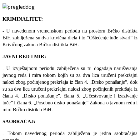
KRIMINALITET:
- U navedenom vremenskom periodu na prostoru Brčko distrikta
BiH zabilježena su dva krivična djela i to “Oštećenje tuđe stvari” iz
Krivičnog zakona Brčko distrikta BiH.
JAVNI RED I MIR:
- U izvještajnom periodu zabilježena su tri događaja narušavanja
javnog reda i mira tokom kojih su za dva lica uručeni prekršajni
nalozi zbog počinjenog prekršaja iz član 4. „Drsko ponašanje”, dok
su za dva lica uručeni prekršajni nalozi zbog počinjenih prekršaja iz
člana 4. „Drsko ponašanje”, člana 5. „Učestvovanje i izazivanje
tuče” i člana 6. „Posebno drsko ponašanje” Zakona o javnom redu i
miru Brčko distrikta BiH.
SAOBRAĆAJ:
- Tokom navedenog perioda zabilježena je jedna saobraćajna