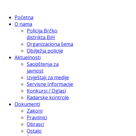
Početna
O nama
Policija Brčko
distrikta BiH
Organizaciona šema
Obilježja policije
Aktuelnosti
Saopštenja za
javnost
Izvještaji za medije
Servisne Informacije
Konkursi / Oglasi
Radarske kontrole
Dokumenti
Zakoni
Pravilnici
Obrasci
Ostalo