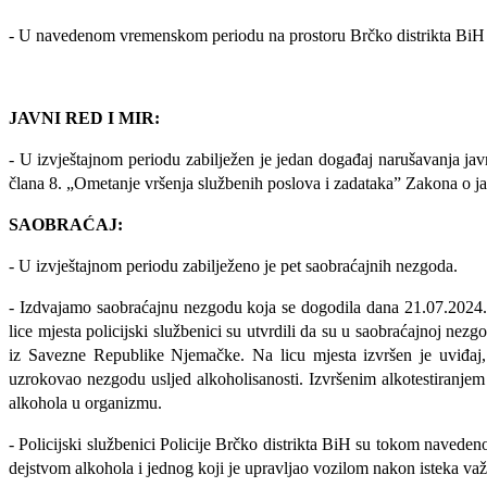
- U navedenom vremenskom periodu na prostoru Brčko distrikta BiH zab
JAVNI RED I MIR:
-
U izvještajnom pe
r
iodu
zabilježen
je
jedan
događaj
narušavanja ja
člana 8. „Ometanje vršenja službenih poslova i zadataka”
Zakona o ja
S
AOBRAĆAJ:
-
U izvještajnom periodu
zabilježen
o
je pet saobraćajnih nezgoda.
- Izdvajamo saobraćajn
u
nezgod
u
koj
a
se dogodila dana
21
.07.2024
lice mjesta policijski službenici su utvrdili da su u saobraćajnoj nez
iz Savezne Republike Njemačke. Na licu mjesta izvršen je uviđaj, 
uzrokovao nezgodu usljed alkoholisanosti. Izvršenim alkotestiranje
alkohola u organizmu.
-
Policijski službenici Policije Brčko distrikta BiH su
tokom naveden
dejstvom alkohol
a
i jednog koji je upravljao vozilom nakon isteka važn