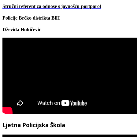
Stručni referent za odnose s javnošću-portparol
Policije Brčko distrikta BiH
Dževida Hukičević
Ljetna Policijska Škola