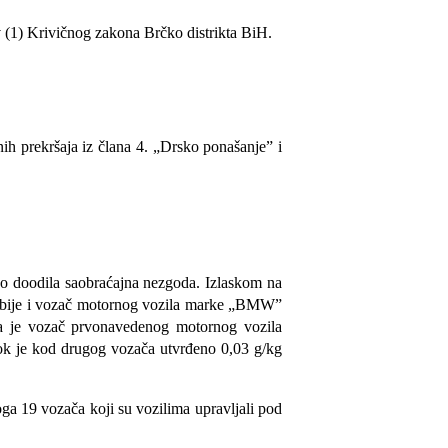
v (1) Krivičnog zakona Brčko distrikta BiH.
ih prekršaja iz člana 4. „Drsko ponašanje” i
jevo doodila saobraćajna nezgoda. Izlaskom na
bije i vozač motornog vozila marke „BMW”
da je vozač
prvonavedenog
motornog vozila
dok je kod drugog vozača utvrđeno 0,03 g/kg
oga
19
vozač
a
koji su vo
zilima upravljali pod