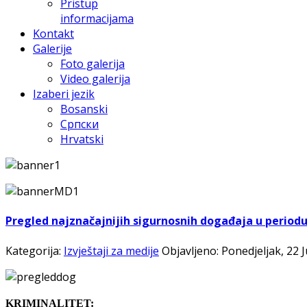
Pristup
informacijama
Kontakt
Galerije
Foto galerija
Video galerija
Izaberi jezik
Bosanski
Српски
Hrvatski
Pregled najznačajnijih sigurnosnih događaja u periodu o
Kategorija:
Izvještaji za medije
Objavljeno: Ponedjeljak, 22 J
K
RIMINALITET: