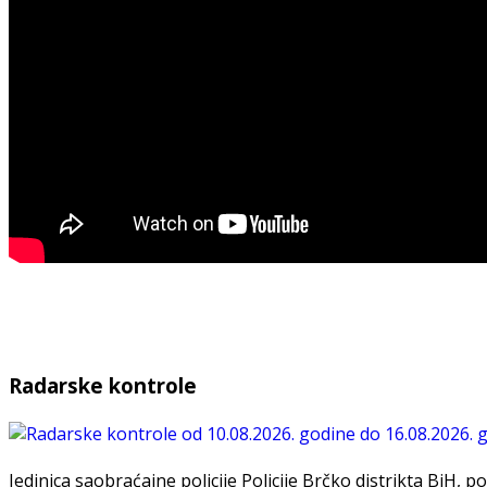
Radarske kontrole
Jedinica saobraćajne policije Policije Brčko distrikta BiH, po