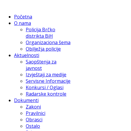
Početna
O nama
Policija Brčko
distrikta BiH
Organizaciona šema
Obilježja policije
Aktuelnosti
Saopštenja za
javnost
Izvještaji za medije
Servisne Informacije
Konkursi / Oglasi
Radarske kontrole
Dokumenti
Zakoni
Pravilnici
Obrasci
Ostalo