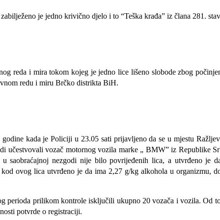
ilježeno je jedno krivično djelo i to “Teška krađa” iz člana 281. sta
vnog reda i mira
tokom koj
eg
je jedno lice
lišeno slobode zbog počinjen
vnom redu i miru Brčko distrikta BiH.
. godine
kada je Policiji u 23.05 sati prijavljeno da se u mjestu Ražl
godi učestvovali vozač motorn
og
vozila marke „ BMW”
iz
Republike Sr
u saobraćajnoj nezgodi nije bilo povrijeđenih lica, a utvrđeno je 
m kod ovog lica utvrđeno je da ima 2,27 g/kg alkohola u organizmu, 
og perioda
prilikom kont
r
ole isključili ukupno
2
0
vozača i vozil
a
.
Od t
osti potvrde o registraciji.