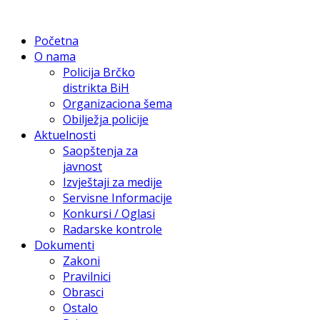
Početna
O nama
Policija Brčko
distrikta BiH
Organizaciona šema
Obilježja policije
Aktuelnosti
Saopštenja za
javnost
Izvještaji za medije
Servisne Informacije
Konkursi / Oglasi
Radarske kontrole
Dokumenti
Zakoni
Pravilnici
Obrasci
Ostalo