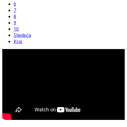
6
7
8
9
10
Sljedeća
Kraj