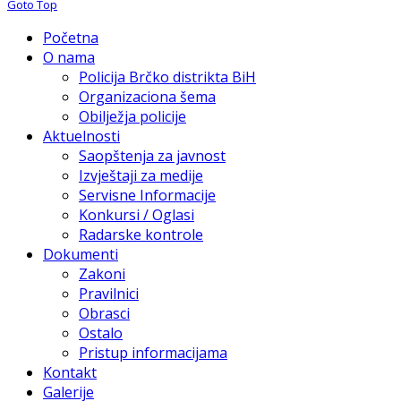
Goto Top
Početna
O nama
Policija Brčko distrikta BiH
Organizaciona šema
Obilježja policije
Aktuelnosti
Saopštenja za javnost
Izvještaji za medije
Servisne Informacije
Konkursi / Oglasi
Radarske kontrole
Dokumenti
Zakoni
Pravilnici
Obrasci
Ostalo
Pristup informacijama
Kontakt
Galerije