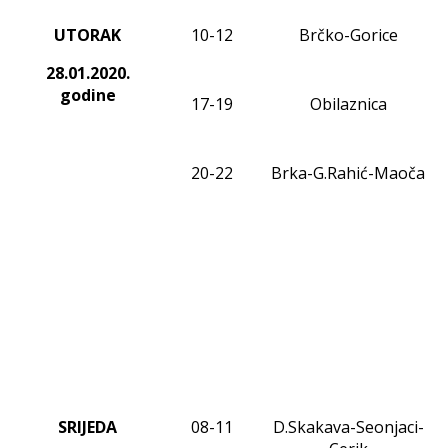
UTORAK
10-12
Brčko-Gorice
28.01.2020
.
godine
17-19
Obilaznica
20-2
2
Brka-G.Rahić-Maoča
SRIJEDA
0
8
-1
1
D.Skakava-Seonjaci-