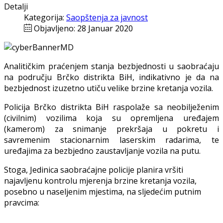
Detalji
Kategorija:
Saopštenja za javnost
Objavljeno: 28 Januar 2020
Analiti
č
kim
pra
ć
enjem
stanja
bezbjednosti
u
saobra
ć
aju
na
podru
č
ju
Br
č
ko
distrikta
BiH
,
indikativno
je
da
na
bezbjednost
izuzetno
uti
č
u
velike
brzine
kretanja
vozila
.
Policija Brčko distrikta BiH raspolaže sa neobilježenim
(civilnim) vozilima koja su opremljena uređajem
(kamerom) za snimanje prekršaja u pokretu i
savremenim stacionarnim laserskim radarima, te
uređajima za bezbjedno zaustavljanje vozila na putu.
Stoga, Jedinica saobraćajne policije planira vršiti
najavljenu kontrolu mjerenja brzine kretanja vozila,
posebno u naseljenim mjestima, na sljedećim putnim
pravcima: