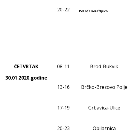
20-22
Potočari-Ražljevo
ČETVRTAK
0
8
-1
1
Brod-Bukvik
30.01.2020.godine
13-16
Brčko-Brezovo Polje
17-19
Grbavica-Ulice
20-23
Obilaznica