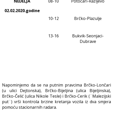
NEDELJA
08
-1
0
Potočari-Ražljevo
02.02.2020.godine
10-12
Brčko-Plazulje
1
3
-1
6
Bukvik-Seonjaci-
Dubrave
Napominjemo da se na putnim pravcima Brčko-Lončari
(u ulici Dejtonska), Brčko-Bijeljina (ulica Bijeljinska),
Brčko-Čelić (ulica Nikole Tesle) i Brčko-Cerik (¨Malezijski
put¨) vrši kontrola brzine kretanja vozila iz dva smjera
pomoću stacionarnih radara.