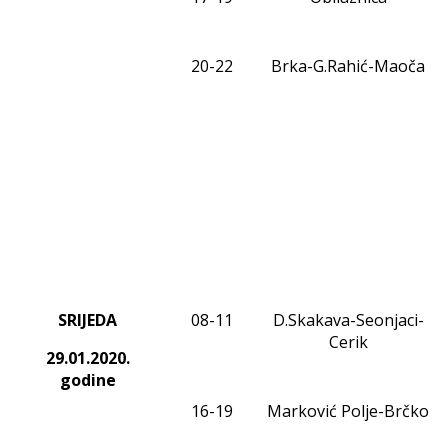
20-2
2
Brka-G.Rahić-Maoča
SRIJEDA
0
8
-1
1
D.Skakava-Seonjaci-
Cerik
29.01.2020
.
godine
1
6
-1
9
Marković Polje-Brčko