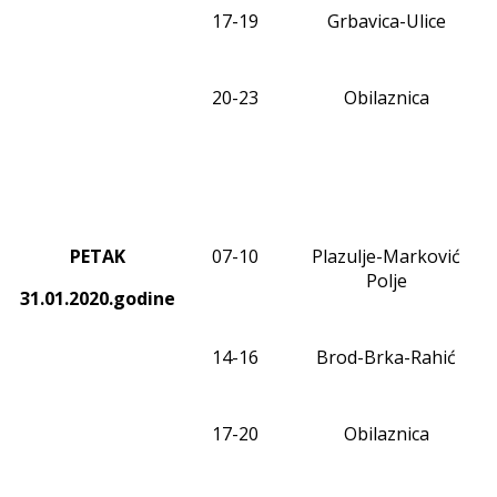
17-19
Grbavica-Ulice
20-23
Obilaznica
PETAK
0
7
-1
0
Plazulje-Marković
Polje
31.01.2020.godine
1
4
-1
6
Brod-Brka-Rahić
17-20
Obilaznica