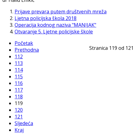
dr Halid Emkić
Prijave prevara putem društvenih mreža
Ljetna policijska škola 2018
Operacija kodnog naziva "MANIJAK"
Otvaranje 5. Ljetne policijske škole
Početak
Stranica 119 od 121
Prethodna
112
113
114
115
116
117
118
119
120
121
Sljedeća
Kraj