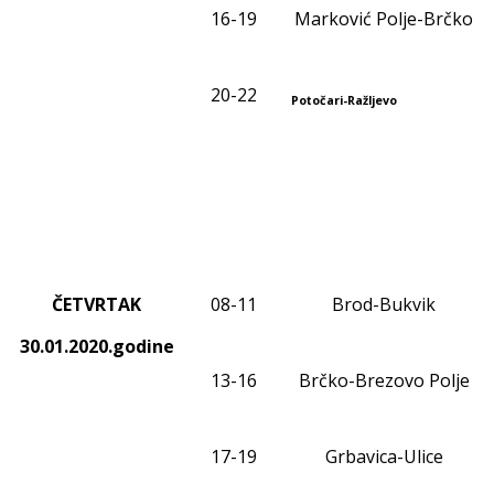
1
6
-1
9
Marković Polje-Brčko
20-22
Potočari-Ražljevo
ČETVRTAK
0
8
-1
1
Brod-Bukvik
30.01.2020.godine
13-16
Brčko-Brezovo Polje
17-19
Grbavica-Ulice