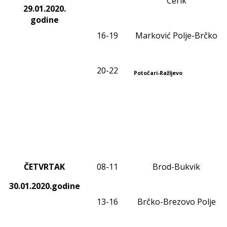
Cerik
29.01.2020
.
godine
1
6
-1
9
Marković Polje-Brčko
20-22
Potočari-Ražljevo
ČETVRTAK
0
8
-1
1
Brod-Bukvik
30.01.2020.godine
13-16
Brčko-Brezovo Polje