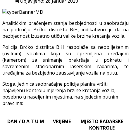
Objavljeno: 28 Januar 2020
Analiti
č
kim
pra
ć
enjem
stanja
bezbjednosti
u
saobra
ć
aju
na
podru
č
ju
Br
č
ko
distrikta
BiH
,
indikativno
je
da
na
bezbjednost
izuzetno
uti
č
u
velike
brzine
kretanja
vozila
.
Policija Brčko distrikta BiH raspolaže sa neobilježenim
(civilnim) vozilima koja su opremljena uređajem
(kamerom) za snimanje prekršaja u pokretu i
savremenim stacionarnim laserskim radarima, te
uređajima za bezbjedno zaustavljanje vozila na putu.
Stoga, Jedinica saobraćajne policije planira vršiti
najavljenu kontrolu mjerenja brzine kretanja vozila,
posebno u naseljenim mjestima, na sljedećim putnim
pravcima:
DAN / D A T U M
VRIJEME
MJESTO RADARSKE
KONTROLE