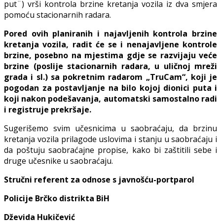
put¨) vrši kontrola brzine kretanja vozila iz dva smjera
pomoću stacionarnih radara.
Pored ovih planiranih i najavljenih kontrola brzine
kretanja vozila, radit će se i nenajavljene kontrole
brzine, posebno na mjestima gdje se razvijaju veće
brzine (poslije stacionarnih radara, u uličnoj mreži
grada i sl.) sa pokretnim radarom „TruCam“, koji je
pogodan za postavljanje na bilo kojoj dionici puta i
koji nakon podešavanja, automatski samostalno radi
i registruje prekršaje.
Sugerišemo svim učesnicima u saobraćaju, da brzinu
kretanja vozila prilagode uslovima i stanju u saobraćaju i
da poštuju saobraćajne propise, kako bi zaštitili sebe i
druge učesnike u saobraćaju.
Stručni referent za odnose s javnošću-portparol
Policije Brčko distrikta BiH
Dževida Hukičević