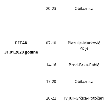
20-23
Obilaznica
PETAK
0
7
-1
0
Plazulje-Marković
Polje
31.01.2020.godine
1
4
-1
6
Brod-Brka-Rahić
17-20
Obilaznica
20-2
2
IV Juli-
Grčica-Potočari