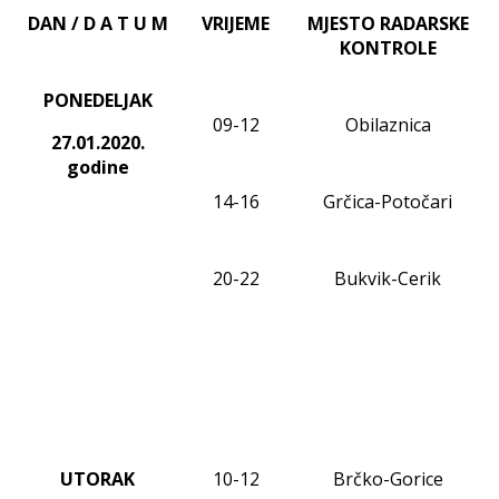
DAN / D A T U M
VRIJEME
MJESTO RADARSKE
KONTROLE
PONEDELJAK
0
9
-
12
Obilaznica
27.01.20
20
.
godine
1
4
-1
6
Grčica-Potočari
20-22
Bukvik-Cerik
UTORAK
10-12
Brčko-Gorice