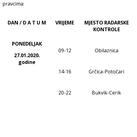
pravcima:
DAN / D A T U M
VRIJEME
MJESTO RADARSKE
KONTROLE
PONEDELJAK
0
9
-
12
Obilaznica
27.01.20
20
.
godine
1
4
-1
6
Grčica-Potočari
20-22
Bukvik-Cerik