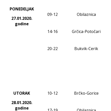
PONEDELJAK
0
9
-
12
Obilaznica
27.01.20
20
.
godine
1
4
-1
6
Grčica-Potočari
20-22
Bukvik-Cerik
UTORAK
10-12
Brčko-Gorice
28.01.2020
.
godine
17-19
Obilaznica