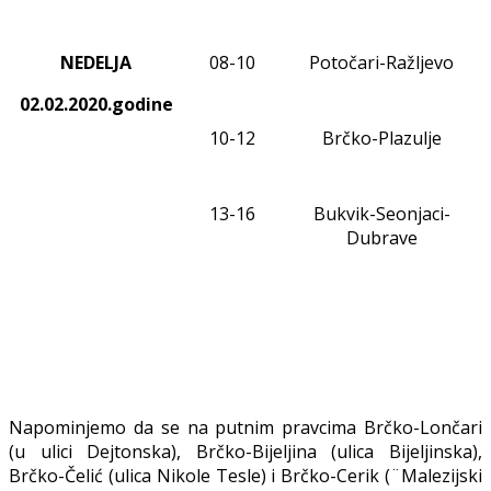
NEDELJA
08
-1
0
Potočari-Ražljevo
02.02.2020.godine
10-12
Brčko-Plazulje
1
3
-1
6
Bukvik-Seonjaci-
Dubrave
Napominjemo da se na putnim pravcima Brčko-Lončari
(u ulici Dejtonska), Brčko-Bijeljina (ulica Bijeljinska),
Brčko-Čelić (ulica Nikole Tesle) i Brčko-Cerik (¨Malezijski