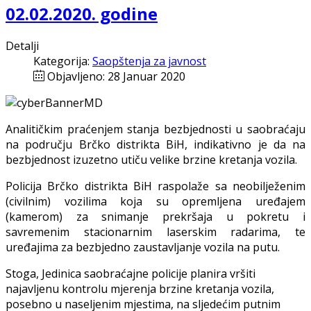
02.02.2020. godine
Detalji
Kategorija:
Saopštenja za javnost
Objavljeno: 28 Januar 2020
Analiti
č
kim
pra
ć
enjem
stanja
bezbjednosti
u
saobra
ć
aju
na
podru
č
ju
Br
č
ko
distrikta
BiH
,
indikativno
je
da
na
bezbjednost
izuzetno
uti
č
u
velike
brzine
kretanja
vozila
.
Policija Brčko distrikta BiH raspolaže sa neobilježenim
(civilnim) vozilima koja su opremljena uređajem
(kamerom) za snimanje prekršaja u pokretu i
savremenim stacionarnim laserskim radarima, te
uređajima za bezbjedno zaustavljanje vozila na putu.
Stoga, Jedinica saobraćajne policije planira vršiti
najavljenu kontrolu mjerenja brzine kretanja vozila,
posebno u naseljenim mjestima, na sljedećim putnim