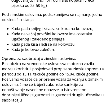
odgovarajući lanci i priručni alat (lopata i vreća
pijeska od 25-50 kg).
Pod zimskim uslovima, podrazumijeva se najmanje jedno
od sledećih stanja:
Kada pada snijeg i stvara se kora na kolovozu,
Kada na većoj površini kolovoza ima ostataka
ugaženog i zaleđenog snijega,
Kada pada kiša i ledi se na kolovozu,
Kada je kolovoz zaleđen.
Oprema za saobraćaj u zimskim uslovima:
Bez obzira na vremenske uslove sva motorna vozila
moraju koristiti i posjedovati propisanu zimsku opremu u
periodu od 15.11. tekuće godine do 15.04. iduće godine.
Pozivamo vozače da pripreme vozila za vožnju u zimskim
uslovima, čime će izbjeći zakonske sankcije za
nepoštivanje navedene obaveze, a istovremeno
doprinijeti ličnoj sigurnosti i sigurnosti drugih učesnika u
saobraćaju.