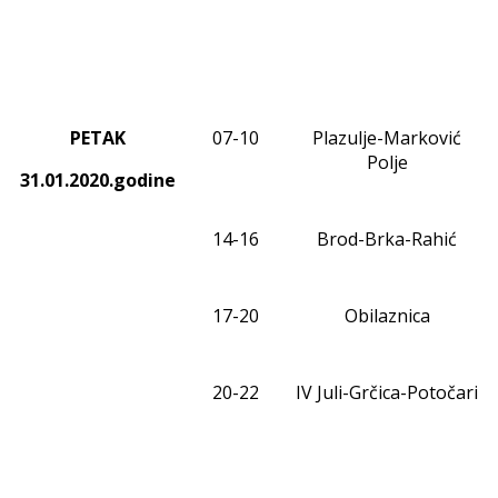
PETAK
0
7
-1
0
Plazulje-Marković
Polje
31.01.2020.godine
1
4
-1
6
Brod-Brka-Rahić
17-20
Obilaznica
20-2
2
IV Juli-
Grčica-Potočari