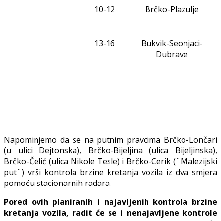
10-12
Brčko-Plazulje
1
3
-1
6
Bukvik-Seonjaci-
Dubrave
Napominjemo da se na putnim pravcima Brčko-Lončari
(u ulici Dejtonska), Brčko-Bijeljina (ulica Bijeljinska),
Brčko-Čelić (ulica Nikole Tesle) i Brčko-Cerik (¨Malezijski
put¨) vrši kontrola brzine kretanja vozila iz dva smjera
pomoću stacionarnih radara.
Pored ovih planiranih i najavljenih kontrola brzine
kretanja vozila, radit će se i nenajavljene kontrole