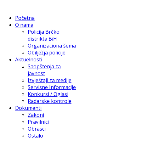
Početna
O nama
Policija Brčko
distrikta BiH
Organizaciona šema
Obilježja policije
Aktuelnosti
Saopštenja za
javnost
Izvještaji za medije
Servisne Informacije
Konkursi / Oglasi
Radarske kontrole
Dokumenti
Zakoni
Pravilnici
Obrasci
Ostalo