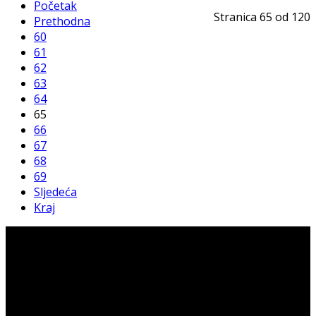
Početak
Stranica 65 od 120
Prethodna
60
61
62
63
64
65
66
67
68
69
Sljedeća
Kraj