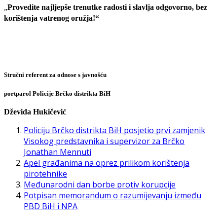
„
Provedite najljepše trenutke radosti i slavlja odgovorno, bez
korištenja vatrenog oružja!“
Stručni referent za odnose s javnošću
portparol Policije Brčko distrikta BiH
Dževida Hukičević
Policiju Brčko distrikta BiH posjetio prvi zamjenik
Visokog predstavnika i supervizor za Brčko
Jonathan Mennuti
Apel građanima na oprez prilikom korištenja
pirotehnike
Međunarodni dan borbe protiv korupcije
Potpisan memorandum o razumijevanju između
PBD BiH i NPA