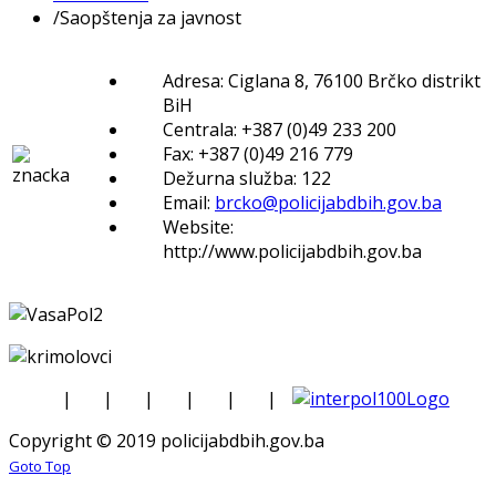
/
Saopštenja za javnost
Adresa: Ciglana 8, 76100 Brčko distrikt
BiH
Centrala: +387 (0)49 233 200
Fax: +387 (0)49 216 779
Dežurna služba: 122
Email:
brcko@policijabdbih.gov.ba
Website:
http://www.policijabdbih.gov.ba
|
|
|
|
|
|
Copyright © 2019 policijabdbih.gov.ba
Goto Top