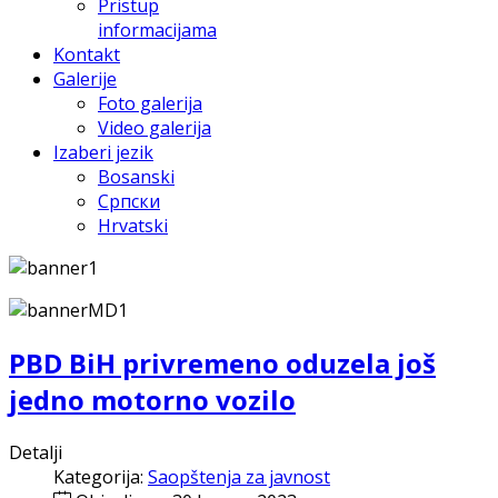
Pristup
informacijama
Kontakt
Galerije
Foto galerija
Video galerija
Izaberi jezik
Bosanski
Српски
Hrvatski
PBD BiH privremeno oduzela još
jedno motorno vozilo
Detalji
Kategorija:
Saopštenja za javnost