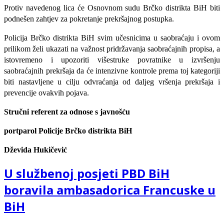
Protiv navedenog lica će Osnovnom sudu Brčko distrikta BiH biti
podnešen zahtjev za pokretanje prekršajnog postupka.
Policija Brčko distrikta BiH svim učesnicima u saobraćaju i ovom
prilikom želi ukazati na važnost pridržavanja saobraćajnih propisa, a
istovremeno i upozoriti višestruke povratnike u izvršenju
saobraćajnih prekršaja da će intenzivne kontrole prema toj kategoriji
biti nastavljene u cilju odvraćanja od daljeg vršenja prekršaja i
prevencije ovakvih pojava.
Stručni referent za odnose s javnošću
portparol Policije Brčko distrikta BiH
Dževida Hukičević
U službenoj posjeti PBD BiH
boravila ambasadorica Francuske u
BiH