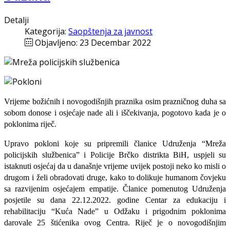
Detalji
Kategorija:
Saopštenja za javnost
Objavljeno: 23 Decembar 2022
Vrijeme božićnih i novogodišnjih praznika osim prazničnog duha sa
sobom donose i osjećaje nade ali i iščekivanja, pogotovo kada je o
poklonima riječ.
Upravo pokloni koje su pripremili članice Udruženja “Mreža
policijskih službenica” i Policije Brčko distrikta BiH, uspjeli su
istaknuti osjećaj da u današnje vrijeme uvijek postoji neko ko misli o
drugom i želi obradovati druge, kako to dolikuje humanom čovjeku
sa razvijenim osjećajem empatije. Članice pomenutog Udruženja
posjetile su dana 22.12.2022. godine Centar za edukaciju i
rehabilitaciju “Kuća Nade” u Odžaku i prigodnim poklonima
darovale 25 štićenika ovog Centra. Riječ je o novogodišnjim