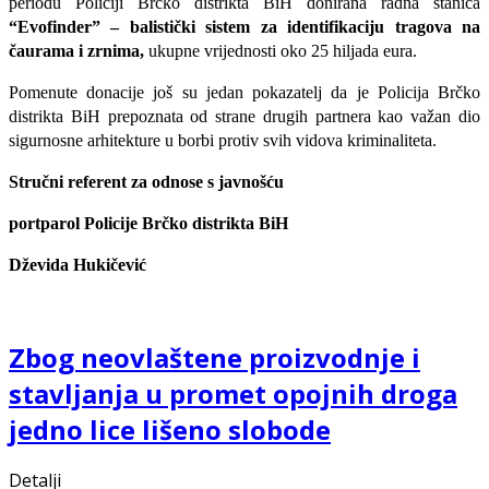
periodu Policiji Brčko distrikta BiH donirana radna stanica
“Evofinder” – balistički sistem za identifikaciju tragova na
čaurama i zrnima,
ukupne vrijednosti oko 25 hiljada eura.
Pomenute donacije još su jedan pokazatelj da je Policija Brčko
distrikta BiH prepoznata od strane drugih partnera kao važan dio
sigurnosne arhitekture u borbi protiv svih vidova kriminaliteta.
Stručni referent za odnose s javnošću
portparol Policije Brčko distrikta BiH
Dževida Hukičević
Zbog neovlaštene proizvodnje i
stavljanja u promet opojnih droga
jedno lice lišeno slobode
Detalji