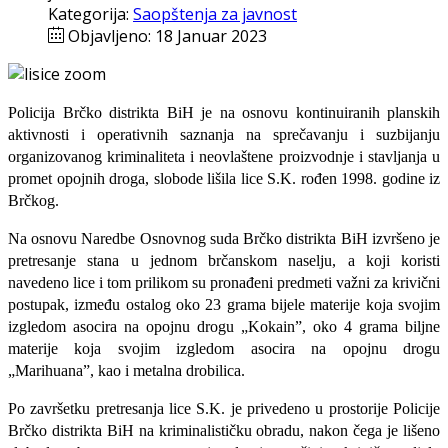
Kategorija:
Saopštenja za javnost
Objavljeno: 18 Januar 2023
Policija Brčko distrikta BiH je na osnovu kontinuiranih planskih
aktivnosti i operativnih saznanja na sprečavanju i suzbijanju
organizovanog kriminaliteta i neovlaštene proizvodnje i stavljanja u
promet opojnih droga, slobode lišila lice S.K. rođen 1998. godine iz
Brčkog.
Na osnovu Naredbe Osnovnog suda Brčko distrikta BiH izvršeno je
pretresanje stana u jednom brčanskom naselju, a koji koristi
navedeno lice i tom prilikom su pronađeni predmeti važni za krivični
postupak, između ostalog oko 23 grama bijele materije koja svojim
izgledom asocira na opojnu drogu „Kokain”, oko 4 grama biljne
materije koja svojim izgledom asocira na opojnu drogu
„Marihuana”, kao i metalna drobilica.
Po završetku pretresanja lice S.K. je privedeno u prostorije Policije
Brčko distrikta BiH na kriminalističku obradu, nakon čega je lišeno