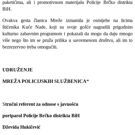
paketićima, ali i promotivnom materijalu Policije Brčko distrikta
BiH.
Ovakva gesta članica Mreže izmamila je osmijehe na licima
štićenika Kuće Nade, koji su svoje gošće nagradili prigodnim
kulturno zabavnim programom i pokazali da mogu da daju mnogo
više nego što im se pruža prilika u savremenom društvu, ali im to
bezrezervno treba omogućiti.
UDRUŽENJE
MREŽA POLICIJSKIH SLUŽBENICA“
S
tručni referent za odnose s javnošću
portparol Policije Brčko distrikta BiH
Dževida Hukičević