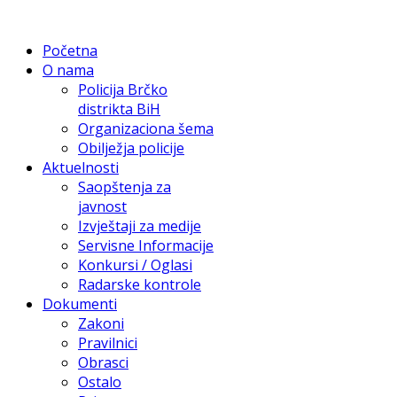
Početna
O nama
Policija Brčko
distrikta BiH
Organizaciona šema
Obilježja policije
Aktuelnosti
Saopštenja za
javnost
Izvještaji za medije
Servisne Informacije
Konkursi / Oglasi
Radarske kontrole
Dokumenti
Zakoni
Pravilnici
Obrasci
Ostalo