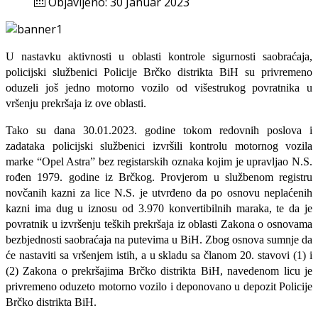
Objavljeno: 30 Januar 2023
U nastavku aktivnosti u oblasti kontrole sigurnosti saobraćaja,
policijski službenici Policije Brčko distrikta BiH su privremeno
oduzeli još jedno motorno vozilo od višestrukog povratnika u
vršenju prekršaja iz ove oblasti.
Tako su dana 30.01.2023. godine tokom redovnih poslova i
zadataka policijski službenici izvršili kontrolu motornog vozila
marke “Opel Astra” bez registarskih oznaka kojim je upravljao N.S.
rođen 1979. godine iz Brčkog. Provjerom u službenom registru
novčanih kazni za lice N.S. je utvrđeno da po osnovu neplaćenih
kazni ima dug u iznosu od 3.970 konvertibilnih maraka, te da je
povratnik u izvršenju teških prekršaja iz oblasti Zakona o osnovama
bezbjednosti saobraćaja na putevima u BiH. Zbog osnova sumnje da
će nastaviti sa vršenjem istih, a u skladu sa članom 20. stavovi (1) i
(2) Zakona o prekršajima Brčko distrikta BiH, navedenom licu je
privremeno oduzeto motorno vozilo i deponovano u depozit Policije
Brčko distrikta BiH.