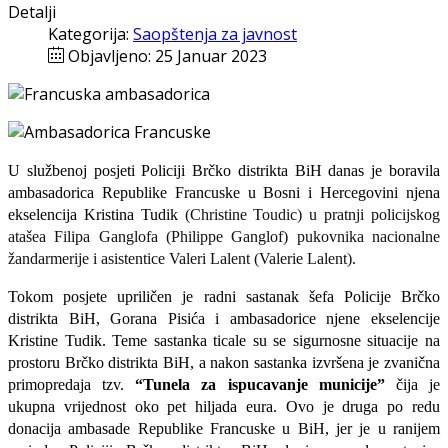
Detalji
Kategorija:
Saopštenja za javnost
Objavljeno: 25 Januar 2023
U slu
žbenoj posjeti Policiji Brčko distrikta BiH danas je boravila
ambasadorica Republike Francuske u Bosni i Hercegovini njena
ekselencija Kristina Tudik
(Christine Toudic) u pratnji policijskog
atašea Filipa Ganglofa (Philippe Ganglof) pukovnika nacionalne
žandarmerije i asistentice Valeri Lalent (Valerie Lalent).
Tokom posjete upriličen je radni sastanak šefa Policije Brčko
distrikta BiH, Gorana Pisića i ambasadorice njene ekselencije
Kristine Tudik. Teme sastanka ticale su se sigurnosne situacije na
prostoru Brčko distrikta BiH, a nakon sastanka izvršena je zvanična
primopredaja tzv.
“Tunela za ispucavanje municije”
čija je
ukupna vrijednost oko pet hiljada eura. Ovo
je
druga po redu
donacija ambasade Republike Francuske u BiH, jer je u ranijem