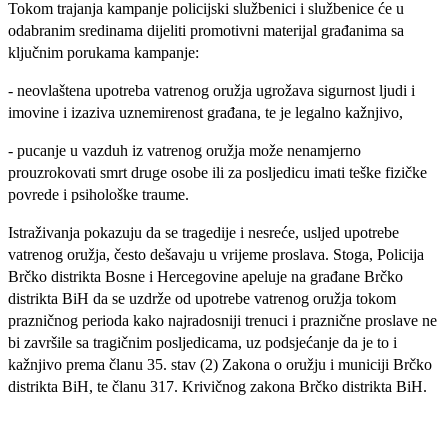
Tokom trajanja kampanje policijski službenici i službenice će u
odabranim sredinama dijeliti promotivni materijal građanima sa
ključnim porukama kampanje:
- neovlaštena upotreba vatrenog oružja ugrožava sigurnost ljudi i
imovine i izaziva uznemirenost građana, te je legalno kažnjivo,
- pucanje u vazduh iz vatrenog oružja može nenamjerno
prouzrokovati smrt druge osobe ili za posljedicu imati teške fizičke
povrede i psihološke traume.
Istraživanja pokazuju da se tragedije i nesreće, usljed upotrebe
vatrenog oružja, često dešavaju u vrijeme proslava. Stoga,
Policija
Brčko distrikta Bosne i Hercegovine
apeluje na građane Brčko
distrikta BiH da se uzdrže od upotrebe vatrenog oružja tokom
prazničnog perioda kako najradosniji trenuci i praznične proslave ne
bi završile sa tragičnim posljedicama,
uz podsjećanje da je to i
kažnjivo prema članu 35. stav (2) Zakona o oružju i municiji Brčko
distrikta BiH, te članu 317. Krivičnog zakona Brčko distrikta BiH.