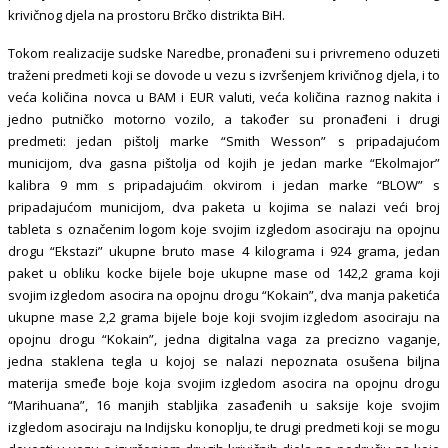
krivičnog djela na prostoru Brčko distrikta BiH.
Tokom realizacije sudske Naredbe, pronađeni su i privremeno oduzeti
traženi predmeti koji se dovode u vezu s izvršenjem krivičnog djela, i to
veća količina novca u BAM i EUR valuti, veća količina raznog nakita i
jedno putničko motorno vozilo, a također su pronađeni i drugi
predmeti: jedan pištolj marke “Smith Wesson” s pripadajućom
municijom, dva gasna pištolja od kojih je jedan marke “Ekolmajor”
kalibra 9 mm s pripadajućim okvirom i jedan marke “BLOW” s
pripadajućom municijom, dva paketa u kojima se nalazi veći broj
tableta s označenim logom koje svojim izgledom asociraju na opojnu
drogu “Ekstazi” ukupne bruto mase 4 kilograma i 924 grama, jedan
paket u obliku kocke bijele boje ukupne mase od 142,2 grama koji
svojim izgledom asocira na opojnu drogu “Kokain”, dva manja paketića
ukupne mase 2,2 grama bijele boje koji svojim izgledom asociraju na
opojnu drogu “Kokain”, jedna digitalna vaga za precizno vaganje,
jedna staklena tegla u kojoj se nalazi nepoznata osušena biljna
materija smeđe boje koja svojim izgledom asocira na opojnu drogu
“Marihuana”, 16 manjih stabljika zasađenih u saksije koje svojim
izgledom asociraju na Indijsku konoplju, te drugi predmeti koji se mogu