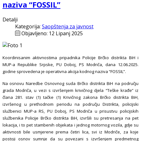
naziva “FOSSIL”
Detalji
Kategorija:
Saopštenja za javnost
Objavljeno: 12 Lipanj 2025
Koordinisanim aktivnostima pripadnika Policije Brčko distrikta BiH i
MUP-a Republike Srpske, PU Doboj, PS Modriča, dana 12.06.2025.
godine sprovedena je operativna akcija kodnog naziva “FOSSIL”.
Na osnovu Naredbe Osnovnog suda Brčko distrikta BiH na području
grada Modriča, u vezi s izvršenjem krivičnog djela “Teške krađe” iz
člana 281. stav (1) tačke (1) Krivičnog zakona Brčko distrikta BiH,
izvršenog u prethodnom periodu na području Distrikta, policijski
službenici MUP-a RS, PU Doboj, PS Modriča u prisustvu policijskih
službenika Policije Brčko distrikta BiH, izvršili su pretresanja na pet
lokacija, i to pet stambenih objekata i jednog motornog vozila, gdje su
aktivnosti bile usmjerene prema četiri lica, svi iz Modriče, za koje
postoji osnov sumnje da su povezani s izvršenjem predmetnog