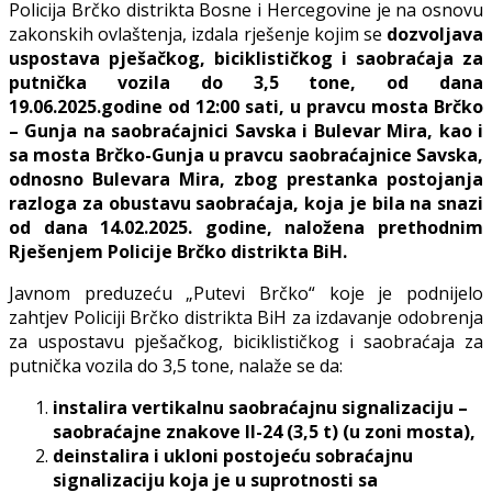
Policija Brčko distrikta Bosne i Hercegovine je na osnovu
zakonskih ovlaštenja, izdala rješenje kojim se
dozvoljava
uspostava pješačkog, biciklističkog i saobraćaja
za
putnička vozila do 3,5 tone, od dana
19.06.2025.godine od 12:00 sati, u
pravcu mosta Brčko
– Gunja na saobraćajnici Savska i Bulevar Mira, kao i
sa mosta Brčko-Gunja u pravcu saobraćajnice Savska,
odnosno Bulevara Mira, zbog prestanka postojanja
razloga za obustavu saobraćaja, koja je bila na snazi
od dana 14.02.2025. godine, naložena prethodnim
Rješenjem Policije Brčko distrikta BiH
.
Javnom preduzeću „Putevi Brčko“ koje je podnijelo
zahtjev Policiji Brčko distrikta BiH za izdavanje odobrenja
za uspostavu pješačkog, biciklističkog i saobraćaja za
putnička vozila do 3,5 tone, nalaže se da:
instalira vertikalnu saobraćajnu signalizaciju –
saobraćajne znakove II-24
(3,5 t) (u zoni mosta),
deinstalira i ukloni postojeću sobraćajnu
signalizaciju koja je u suprotnosti sa