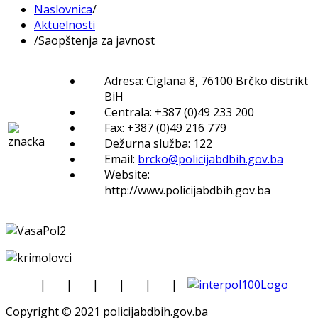
Naslovnica
/
Aktuelnosti
/
Saopštenja za javnost
Adresa: Ciglana 8, 76100 Brčko distrikt
BiH
Centrala: +387 (0)49 233 200
Fax: +387 (0)49 216 779
Dežurna služba: 122
Email:
brcko@policijabdbih.gov.ba
Website:
http://www.policijabdbih.gov.ba
|
|
|
|
|
|
Copyright © 2021 policijabdbih.gov.ba