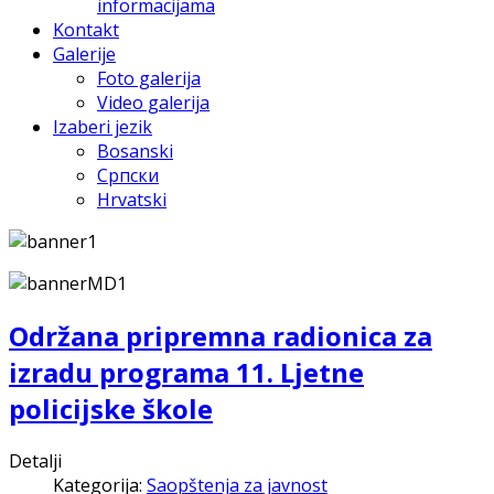
informacijama
Kontakt
Galerije
Foto galerija
Video galerija
Izaberi jezik
Bosanski
Српски
Hrvatski
Održana pripremna radionica za
izradu programa 11. Ljetne
policijske škole
Detalji
Kategorija:
Saopštenja za javnost