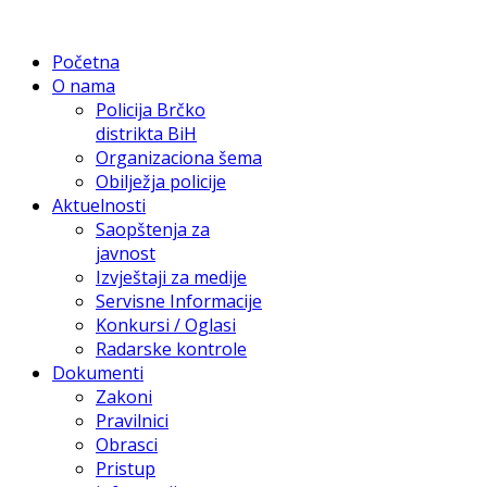
Početna
O nama
Policija Brčko
distrikta BiH
Organizaciona šema
Obilježja policije
Aktuelnosti
Saopštenja za
javnost
Izvještaji za medije
Servisne Informacije
Konkursi / Oglasi
Radarske kontrole
Dokumenti
Zakoni
Pravilnici
Obrasci
Pristup