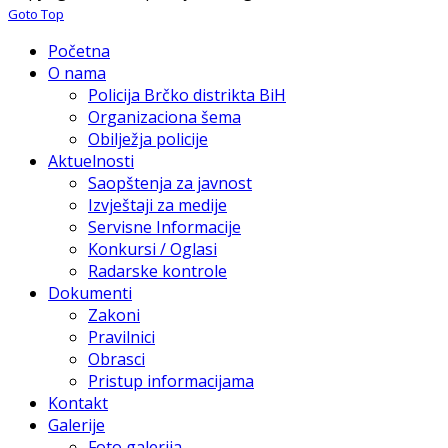
Goto Top
Početna
O nama
Policija Brčko distrikta BiH
Organizaciona šema
Obilježja policije
Aktuelnosti
Saopštenja za javnost
Izvještaji za medije
Servisne Informacije
Konkursi / Oglasi
Radarske kontrole
Dokumenti
Zakoni
Pravilnici
Obrasci
Pristup informacijama
Kontakt
Galerije
Foto galerija