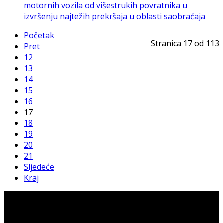
motornih vozila od višestrukih povratnika u
izvršenju najtežih prekršaja u oblasti saobraćaja
Početak
Stranica 17 od 113
Pret
12
13
14
15
16
17
18
19
20
21
Sljedeće
Kraj