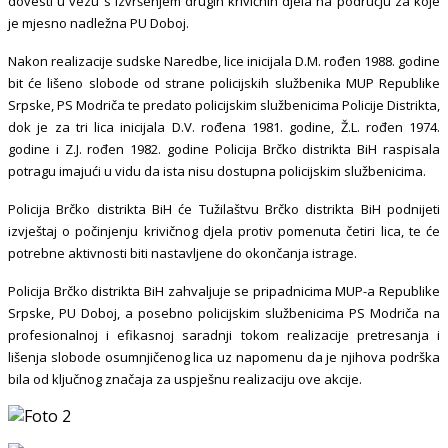
dovesti u vezu s izvršenjem drugih krivičnih djela na području za koje
je mjesno nadležna PU Doboj.
Nakon realizacije sudske Naredbe, lice inicijala D.M. rođen 1988. godine
bit će lišeno slobode od strane policijskih službenika MUP Republike
Srpske, PS Modriča te predato policijskim službenicima Policije Distrikta,
dok je za tri lica inicijala D.V.
rođen
a
1981. godine, Ž.L. rođen 1974.
godine i Z.J. rođen 1982. godine Policija Brčko distrikta BiH raspisala
potragu imajući u vidu da ista nisu dostupna policijskim službenicima.
Policija Brčko distrikta BiH
će T
užilaštvu Brčko distrikta
BiH podnijeti
izvještaj o počinjenju krivičnog djela protiv pomenuta četiri lica,
te će
potrebne aktivnosti biti nastavljene do okončanja istrage.
Policija Brčko distrikta BiH zahvaljuje se pripadnicima MUP-a Republike
Srpske, PU Doboj, a posebno policijskim službenicima PS Modriča na
profesionalnoj i efikasnoj saradnji tokom realizacije pretresanja i
lišenja slobode osumnjičenog lica uz napomenu da je njihova podrška
bila od ključnog značaja za uspješnu realizaciju ove akcije.