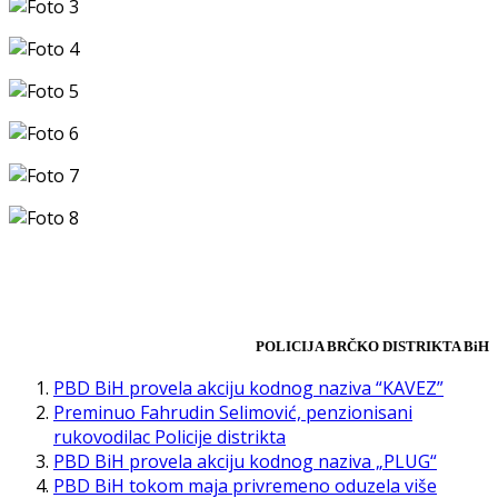
POLICIJA BRČKO DISTRIKTA
BiH
PBD BiH provela akciju kodnog naziva “KAVEZ”
Preminuo Fahrudin Selimović, penzionisani
rukovodilac Policije distrikta
PBD BiH provela akciju kodnog naziva „PLUG“
PBD BiH tokom maja privremeno oduzela više