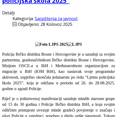
policijska škola 2025“
Detalji
Kategorija:
Saopštenja za javnost
Objavljeno: 28 Kolovoz 2025
Policija Brčko distrikta Bosne i Hercegovine je u
saradnji
sa svojim
partnerima, gradonačelnikom Brčko distrikta Bosne i Hercegovine,
Misijom OSCE-a u BiH i Međunarodnom organizacijom za
migracije u BiH (IOM BiH), kao nastavak svoje programske
aktivnosti, uspješno okončala jedanaestu po redu “Ljetnu policijsku
školu 2025”, koja je održana u periodu od 26. do
28.08.2025
.
godine u zgradi Policije.
Riječ je o jedinstvenoj manifestaciji saradnje mladih starosne grupe
od 15 do 30 godina i Policije Brčko distrikta BiH, a koja svojim
odličnim pristupom uvezuje mlade gradeći povjerenje o značaju i
ulozi Policije u zajednici, posebno u dijelu opšte sigurnosti. Tokom