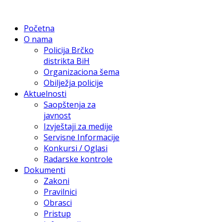
Početna
O nama
Policija Brčko
distrikta BiH
Organizaciona šema
Obilježja policije
Aktuelnosti
Saopštenja za
javnost
Izvještaji za medije
Servisne Informacije
Konkursi / Oglasi
Radarske kontrole
Dokumenti
Zakoni
Pravilnici
Obrasci
Pristup