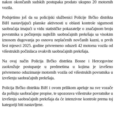
nakon okončanih sudskih postupaka prodato ukupno 20 motornih
vozila.
Podsjetimo još da su p
olicijski službenici Policije Brčko distrikta
BiH nastavljajući planske aktivnosti u oblasti kontrole sigurnosti
saobraćaja imajući u vidu statističke pokazatelje o značajnom broju
povratnika u počinjenju najtežih saobraćajnih prekršaja sa visokim
iznosom dugovanja po osnovu neplaćenih novčanih kazni, u prvih
šest mjeseci 2025. godine privremeno oduzeli 42 motorna vozila od
višestrukih počinilaca ovakvih saobraćajnih prekršaja.
Na ovaj način Policija Brčko distrikta Bosne i Hercegovine
zaokružuje postupanje u predmetima u kojima je izvršeno
privremeno oduzimanje motornih vozila od višestrukih povratnika u
izvršenju saobraćajnih prekršaja.
Policija Brčko distrikta BiH i ovom prilikom apeluje na sve vozače
da poštuju saobraćajne propise, te upozorava višestruke povratnike u
izvršenju saobraćajnih prekršaja da će intenzivne kontrole prema toj
kategoriji biti nastavljene.