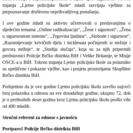
trajanja „Ljetne policijske škole“ mladi razvijaju vještine za
prepoznavanje društveno neprihvatljivog ponašanja.
I ove godine mladi su aktivno učestvovali u predavanjima o
sljedećim temama „Online radikalizacija“, „Žene i sigurnost“, „Žena
u sigurnosnom sistemu“, „Trgovina ljudima“, „Slobode i sigurnost“,
„Razumijevanje krivičnih djela i incidenata počinjenih iz mržnje i
govora mržnje“, te „Studija slučaja“, koja su za njih pripremili
predstavnici Policije Brčko distrikta BiH i Velike Britanije, te Misije
OSCE-a u BiH. Tokom trajanja Ljetne policijske škole za polaznike
su upriličene i pokazne vježbe, kao i posjeta prostorijama Skupštine
Brčko distrikta BiH.
Podsjetimo da je ove godine Ljetnu policijsku školu završio najveći
broj polaznika u odnosu na sve dosadašnje godine, ukupno 72, dok
je u prethodnih deset godina kroz Ljetnu policijsku školu prošlo više
od 400 mladih.
Stručni referent za odnose s javnošću
Portparo1 Policije Brčko distrikta BiH