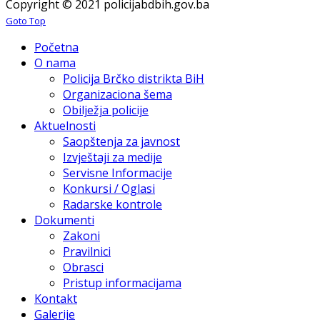
Copyright © 2021 policijabdbih.gov.ba
Goto Top
Početna
O nama
Policija Brčko distrikta BiH
Organizaciona šema
Obilježja policije
Aktuelnosti
Saopštenja za javnost
Izvještaji za medije
Servisne Informacije
Konkursi / Oglasi
Radarske kontrole
Dokumenti
Zakoni
Pravilnici
Obrasci
Pristup informacijama
Kontakt
Galerije