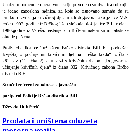
U okviru pomenute operativne akcije privedena su dva lica od kojih
je jedno zaposlena radnica, za koja se osnovano sumnja da su
prilikom izvršenja krivičnog djela imali dogovor. Tako je lice M.S.
rođen 1993. godine iz Brčkog lišen slobode, dok je lice B.L. rođena
1980.godine iz Vareša, nastanjena u Brčkom nakon kiriminalističke
obrade puštena.
Protiv oba lica će Tužilaštvu Brčko distrikta BiH biti podnešen
Izvještaj o počinjenim krivičnim djelima „Teška krađa“ iz člana
281.stav (1) tačka 2), a u vezi s krivičnim djelom „Dogovor za
učinjenje krivičnih djela“ iz člana 332. Krivičnog zakona Brčko
distrikta BiH.
Stručni referent za odnose s javnošću
portparol Policije Brčko distrikta BiH
Dževida Hukičević
Prodata i uništena oduzeta
motorna vozila