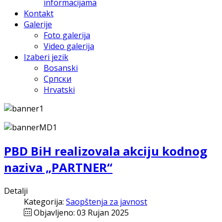
informacijama
Kontakt
Galerije
Foto galerija
Video galerija
Izaberi jezik
Bosanski
Српски
Hrvatski
PBD BiH realizovala akciju kodnog
naziva „PARTNER“
Detalji
Kategorija:
Saopštenja za javnost
Objavljeno: 03 Rujan 2025