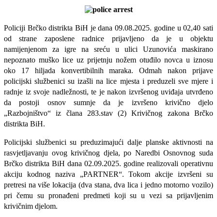
Policiji Brčko distrikta BiH je dana 09.08.2025. godine u 02,40 sati
od strane zaposlene radnice prijavljeno da je u objektu
namijenjenom za igre na sreću u ulici Uzunovića maskirano
nepoznato muško lice uz prijetnju nožem otuđilo novca u iznosu
oko 17 hiljada konvertibilnih maraka. Odmah nakon prijave
policijski službenici su izašli na lice mjesta i preduzeli sve mjere i
radnje iz svoje nadležnosti, te je nakon izvršenog uviđaja utvrđeno
da postoji osnov sumnje da je izvršeno krivično djelo
„Razbojništvo“ iz člana 283.stav (2) Krivičnog zakona Brčko
distrikta BiH.
Policijski službenici su preduzimajući dalje planske aktivnosti na
rasvjetljavanju ovog krivičnog djela, po Naredbi Osnovnog suda
Brčko distrikta BiH dana 02.09.2025. godine realizovali operativnu
akciju kodnog naziva „PARTNER“. Tokom akcije izvršeni su
pretresi na više lokacija (dva stana, dva lica i jedno motorno vozilo)
pri čemu su pronađeni predmeti koji su u vezi sa prijavljenim
krivičnim djelom.