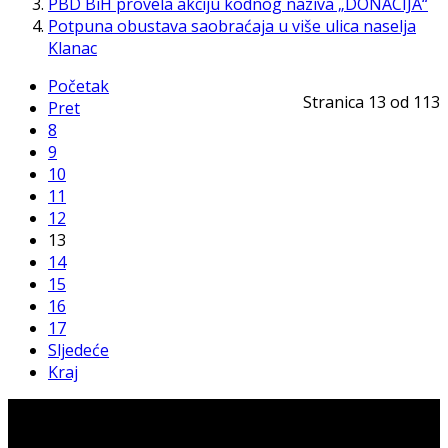
PBD BiH provela akciju kodnog naziva „DONACIJA“
Potpuna obustava saobraćaja u više ulica naselja
Klanac
Početak
Stranica 13 od 113
Pret
8
9
10
11
12
13
14
15
16
17
Sljedeće
Kraj