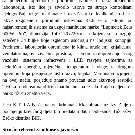
sa pratećom opremom i priborom. Naime, u tako uređenom
laboratoriju, isto lice je stvorilo uslove za strogo kontrolisani
cjelogodišnji uzgoj marihuane i to višestruko kvalitetnije od iste
takve uzgojene u prirodnim uslovima. Radi se o jednom od
najsavremenijih sistema za uzgoj marihuane marke “Lupmetek Zeus
600W Pro”, dimenzija 150x150x220cm, u kojem su u uzgoju
zatečene 34 biljke koje izgledom asociraju na Indijsku konoplju.
Predmetna laboratorija opremljena je klima urađajem, grijalicama,
ventilatorima, ovlaživačima prostora, sistemom za dopremanje čistog
vazduha, sistemom infracrvene i LED rasvjete, tajmerima za
električnu energiju, mjeračima temperature i vlage, te drugom
opremom koja pospješuje rast i razvoj biljaka. Marihuana uzgojena
na ovaj način, posjeduje znatno povećan udio aktivnog sastojka
THC-a u odnosu na običnu marihuanu, pa je tako i njena cijena na
narko tržištu znatno veća.
Lica K.T. i A.B. će nakon kriminalističke obrade uz Izvještaje o
počinjenju krivičnog djela biti predata u dalju nadležnost Tužilaštvu
Brčko distrikta BiH.
Stručni referent za odnose s javnošću