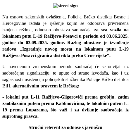
Na osnovu zakonskih ovlaštenja, Policija Brčko distrikta Bosne i
Hercegovine izdala je rješenje kojim se odobrava privremena
izmjena režima, odnosno obustava saobraćaja
za sva vozila na
lokalnom putu L-19 Ražljevo-Posavci u periodu od 03.06.2025.
godine do 03.09.2025. godine. Razlog obustave je izvođenje
radova „Izgradnje novog mosta na lokalnom putu L-19
Ražljevo-Posavci-granica distrikta preko Crne rijeke“.
U navedenom vremenskom periodu saobraćaj će se odvijati uz
saobraćajnu signalizaciju, te upute od strane izvođača, kao i uz
saglasnost i asistenciju policijskih službenika Policije Brčko distrikta
BiH,
alternativnim pravcem iz Brčkog:
- lokalni put L-11 Ražljevo-Gligorovići prema groblju, zatim
zaobilaznim putem prema Kablinovićima, te lokalnim putem L-
19 prema Loparama, što važi i za dvijanje saobraćaja iz
suprotnog pravca.
Stručni referent za odnose s javnošću