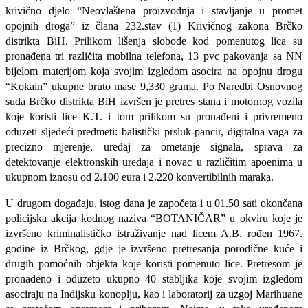
krivično djelo “Neovlaštena proizvodnja i stavljanje u promet
opojnih droga” iz člana 232.stav (1) Krivičnog zakona Brčko
distrikta BiH. Prilikom lišenja slobode kod pomenutog lica su
pronađena tri različita mobilna telefona, 13 pvc pakovanja sa NN
bijelom materijom koja svojim izgledom asocira na opojnu drogu
“Kokain” ukupne bruto mase 9,330 grama. Po Naredbi Osnovnog
suda Brčko distrikta BiH izvršen je pretres stana i motornog vozila
koje koristi lice K.T. i tom prilikom su pronađeni i privremeno
oduzeti sljedeći predmeti: balistički prsluk-pancir, digitalna vaga za
precizno mjerenje, uređaj za ometanje signala, sprava za
detektovanje elektronskih uređaja i novac u različitim apoenima u
ukupnom iznosu od 2.100 eura i 2.220 konvertibilnih maraka.
U drugom događaju, istog dana je započeta i u 01.50 sati okončana
policijska akcija kodnog naziva “BOTANIČAR” u okviru koje je
izvršeno kriminalističko istraživanje nad licem A.B. rođen 1967.
godine iz Brčkog, gdje je izvršeno pretresanja porodične kuće i
drugih pomoćnih objekta koje koristi pomenuto lice. Pretresom je
pronađeno i oduzeto ukupno 40 stabljika koje svojim izgledom
asociraju na Indijsku konoplju, kao i laboratorij za uzgoj Marihuane