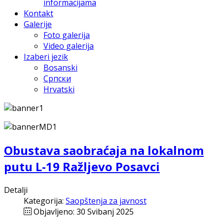
informacijama
Kontakt
Galerije
Foto galerija
Video galerija
Izaberi jezik
Bosanski
Српски
Hrvatski
Obustava saobraćaja na lokalnom
putu L-19 Ražljevo Posavci
Detalji
Kategorija:
Saopštenja za javnost
Objavljeno: 30 Svibanj 2025