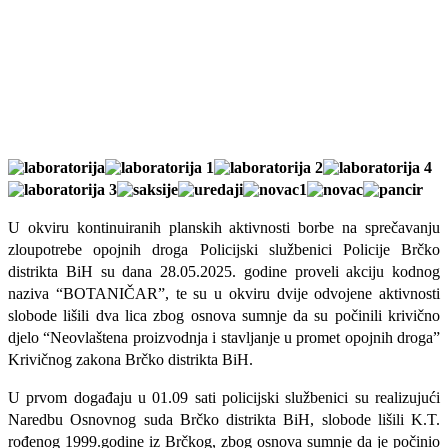
U okviru kontinuiranih planskih aktivnosti borbe na sprečavanju
zloupotrebe opojnih droga Policijski službenici Policije Brčko
distrikta BiH su dana 28.05.2025. godine proveli akciju kodnog
naziva “BOTANIČAR”, te su u okviru dvije odvojene aktivnosti
slobode lišili dva lica zbog osnova sumnje da su počinili krivično
djelo “Neovlaštena proizvodnja i stavljanje u promet opojnih droga”
Krivičnog zakona Brčko distrikta BiH.
U prvom događaju u 01.09 sati policijski službenici su realizujući
Naredbu Osnovnog suda Brčko distrikta BiH, slobode lišili K.T.
rođenog 1999.godine iz Brčkog, zbog osnova sumnje da je počinio