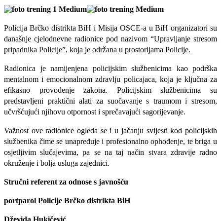
Policija Brčko distrikta BiH i Misija OSCE-a u BiH organizatori su
današnje cjelodnevne radionice pod nazivom “Upravljanje stresom
pripadnika Policije”, koja je održana u prostorijama Policije.
Radionica je namijenjena policijskim službenicima kao podrška
mentalnom i emocionalnom zdravlju policajaca, koja je ključna za
efikasno provođenje zakona. Policijskim službenicima su
predstavljeni praktični alati za suočavanje s traumom i stresom,
učvršćujući njihovu otpornost i sprečavajući sagorijevanje.
Važnost ove radionice ogleda se i u jačanju svijesti kod policijskih
službenika čime se unapređuje i profesionalno ophođenje, te briga u
osjetljivim slučajevima, pa se na taj način stvara zdravije radno
okruženje i bolja usluga zajednici.
Stručni referent za odnose s javnošću
portparol Policije Brčko distrikta BiH
Dževida Hukičević