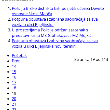
Policiju Brčko distrikta BiH posjetili učenici Devete
osnovne škole Maoča
Potpuna obustava i zabrana saobraćaja za sva
vozila u ulici Bijeljinska
U prostorijama Policije održan sastanak s
predstavnicima MZ Gluhakovac i MZ Mujkići
Potpuna obustava i zabrana saobraćaja za sva
vozila u ulici Bijeljinska novi termin
Početak
Stranica 19 od 113
Pret
14
15
16
17
18
19
20
21
22