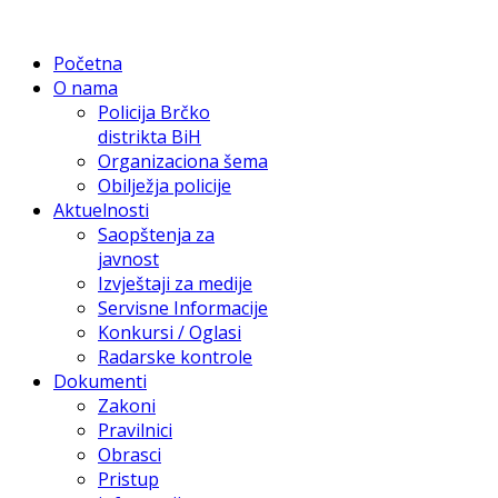
Početna
O nama
Policija Brčko
distrikta BiH
Organizaciona šema
Obilježja policije
Aktuelnosti
Saopštenja za
javnost
Izvještaji za medije
Servisne Informacije
Konkursi / Oglasi
Radarske kontrole
Dokumenti
Zakoni
Pravilnici
Obrasci
Pristup