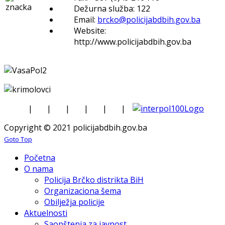
Dežurna služba: 122
Email:
brcko@policijabdbih.gov.ba
Website:
http://www.policijabdbih.gov.ba
|
|
|
|
|
|
Copyright © 2021 policijabdbih.gov.ba
Goto Top
Početna
O nama
Policija Brčko distrikta BiH
Organizaciona šema
Obilježja policije
Aktuelnosti
Saopštenja za javnost