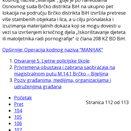
kodnog naziva „Manijak“, gdje je po naredbama
Osnovnog suda Brčko distrikta BiH na ukupno pet
lokacija na području Brčko distrikta BiH izvršila pretrese
više stambenih objekata i lica, a u cilju pronalaska i
izuzimanja materijalnih dokaza koji se mogu dovesti u
vezi sa izvršenjem krivičnog djela „Iskorištavanje djeteta
ili maloljetnika radi pornografije“ iz člana 208 KZ BD BiH.
Opširnije: Operacija kodnog naziva "MANIJAK"
Otvaranje 5. Ljetne policijske škole
Privremena obustava i zabrana saobraćaja na
magistralnom putu M.14.1 Brčko – Bijeljina
Poziv građanima, medijima, organizacijama i
udruženjima građana
Početak
Stranica 112 od 113
Pret
104
105
106
107