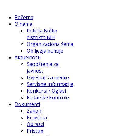
Početna
O nama
Policija Brčko
distrikta BiH
Organizaciona šema
Obilježja policije
Aktuelnosti
Saopštenja za
javnost
Izvještaji za medije
Servisne Informacije
Konkursi / Oglasi
Radarske kontrole
Dokumenti
Zakoni
Pravilnici
Obrasci
Pristup