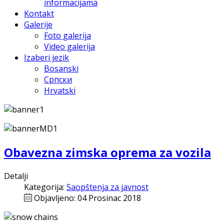
informacijama
Kontakt
Galerije
Foto galerija
Video galerija
Izaberi jezik
Bosanski
Српски
Hrvatski
Obavezna zimska oprema za vozila
Detalji
Kategorija:
Saopštenja za javnost
Objavljeno: 04 Prosinac 2018