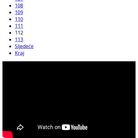
108
109
110
111
112
113
Sljedeće
Kraj