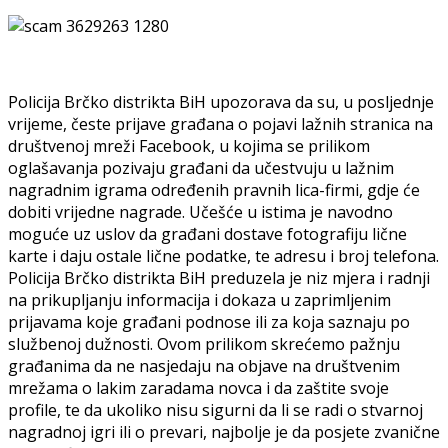
Policija Brčko distrikta BiH upozorava da su, u posljednje
vrijeme, česte prijave građana o pojavi lažnih stranica na
društvenoj mreži Facebook, u kojima se prilikom
oglašavanja pozivaju građani da učestvuju u lažnim
nagradnim igrama određenih pravnih lica-firmi, gdje će
dobiti vrijedne nagrade. Učešće u istima je navodno
moguće uz uslov da građani dostave fotografiju lične
karte i daju ostale lične podatke, te adresu i broj telefona.
Policija Brčko distrikta BiH preduzela je niz mjera i radnji
na prikupljanju informacija i dokaza u zaprimljenim
prijavama koje građani podnose ili za koja saznaju po
službenoj dužnosti. Ovom prilikom skrećemo pažnju
građanima da ne nasjedaju na objave na društvenim
mrežama o lakim zaradama novca i da zaštite svoje
profile, te da ukoliko nisu sigurni da li se radi o stvarnoj
nagradnoj igri ili o prevari, najbolje je da posjete zvanične